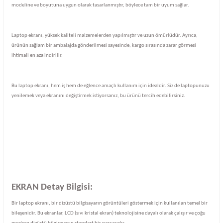
modeline ve boyutuna uygun olarak tasarlanmıştır, böylece tam bir uyum sağlar.
Laptop ekranı, yüksek kaliteli malzemelerden yapılmıştır ve uzun ömürlüdür. Ayrıca,
ürünün sağlam bir ambalajda gönderilmesi sayesinde, kargo sırasında zarar görmesi
ihtimali en aza indirilir.
Bu laptop ekranı, hem iş hem de eğlence amaçlı kullanım için idealdir. Siz de laptopunuzu
yenilemek veya ekranını değiştirmek istiyorsanız, bu ürünü tercih edebilirsiniz.
EKRAN Detay Bilgisi:
Bir laptop ekranı, bir dizüstü bilgisayarın görüntüleri göstermek için kullanılan temel bir
bileşenidir. Bu ekranlar, LCD (sıvı kristal ekran) teknolojisine dayalı olarak çalışır ve çoğu