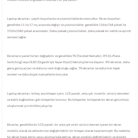
modern dizüstü bilgisayarın standart bir parçasıdır.
Laptop ekranları, çeşitli boyutlarda ve çözünürlüklerde mevcuttur. Ekran boyutları
genellikle 11 ila 17 inç arasında değişir ve çözünürlükler, genellikle 1366x768 piksel ile
1920x1080 piksel arasındadır. Daha yüksek çözünürlükler, daha yüksek bir netlik ve ayrıntı
seviyesi sağlar.
Ekranların panel türleri değişebilir ve genellikle TN (Twisted Nematic), IPS (In-Plane
Switching) veya OLED (Organik Işık Yayan Diyot) teknolojilerine dayanır. IPS ekranlar, daha
geniş görüş açıları ve daha iyi renk doğruluğu sağlar, TN ekranlar ise daha hızlı tepki
süreleri ve daha düşük maliyetlerle öne çıkar.
Laptop ekranları, birkaç ana bileşen içerir. LCD paneli, arka ışık, invertör, sürücü devreleri
ve kablo bağlantıları gibi bileşenler bulunur. Bu bileşenler, birleşerek bir ekran görüntüsü
oluşturmak için birlikte çalışırlar.
Ekranlar, genellikle bir LCD paneli, bir arka ışık ve bir sürücü devresi içeren bir ekran
modülü olarak da adlandırılan değiştirilebilir bir bileşen olarak tasarlanmıştır. Bu nedenle,
bir ekran hasar görür veya çalışmaz hale gelirse, ekran modülü değiştirilebilir ve dizüstü