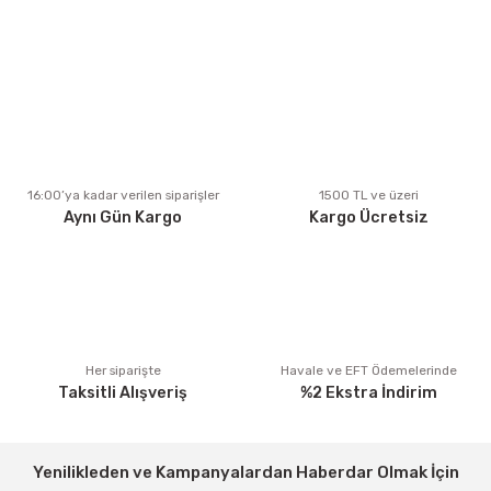
kullanarak tarafımıza iletebilirsiniz.
Görüş ve önerileriniz için teşekkür ederiz.
Ürün resmi kalitesiz, bozuk veya görüntülenemiyor.
Ürün açıklamasında eksik bilgiler bulunuyor.
Ürün bilgilerinde hatalar bulunuyor.
Ürün fiyatı diğer sitelerden daha pahalı.
16:00’ya kadar verilen siparişler
1500 TL ve üzeri
Aynı Gün Kargo
Kargo Ücretsiz
Bu ürüne benzer farklı alternatifler olmalı.
Gönder
Her siparişte
Havale ve EFT Ödemelerinde
Taksitli Alışveriş
%2 Ekstra İndirim
Yenilikleden ve Kampanyalardan Haberdar Olmak İçin