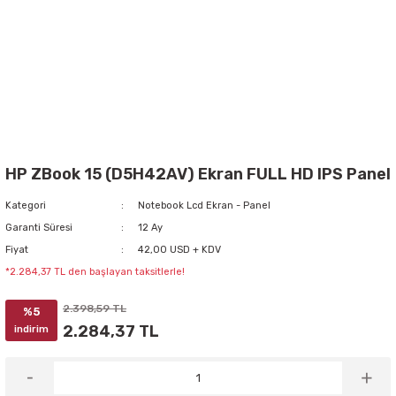
HP ZBook 15 (D5H42AV) Ekran FULL HD IPS Panel
Kategori
Notebook Lcd Ekran - Panel
Garanti Süresi
12 Ay
Fiyat
42,00 USD + KDV
*2.284,37 TL den başlayan taksitlerle!
2.398,59 TL
%5
2.284,37 TL
indirim