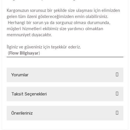
Kargonuzun sorunsuz bir şekilde size ulaşması için elimizden
gelen tüm özeni göstereceğimizden emin olabilirsiniz.
Herhangi bir sorun ya da sorgunuz olması durumunda,
müşteri hizmetleri ekibimiz size yardımcı olmaktan
memnuniyet duyacaktır.
İlginiz ve güveniniz için teşekkür ederiz.
(
Flow Bilgisayar
)
Yorumlar
Taksit Seçenekleri
Bu ürüne ilk yorumu siz yapın!
Yorum Yaz
Önerileriniz
Bu ürünün fiyat bilgisi, resim, ürün açıklamalarında ve diğer
konularda yetersiz gördüğünüz noktaları öneri formunu