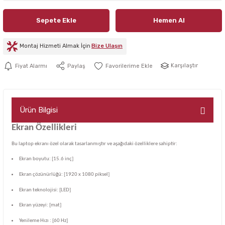
Sepete Ekle
Hemen Al
Montaj Hizmeti Almak İçin
Bize Ulaşın
Karşılaştır
Fiyat Alarmı
Paylaş
Ürün Bilgisi
Ekran Özellikleri
Bu laptop ekranı özel olarak tasarlanmıştır ve aşağıdaki özelliklere sahiptir:
Ekran boyutu: [15.6 inç]
Ekran çözünürlüğü: [1920 x 1080 piksel]
Ekran teknolojisi: [LED]
Ekran yüzeyi: [mat]
Yenileme Hızı : [60 Hz]