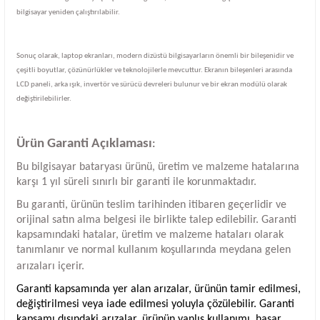
bilgisayar yeniden çalıştırılabilir.
Sonuç olarak, laptop ekranları, modern dizüstü bilgisayarların önemli bir bileşenidir ve
çeşitli boyutlar, çözünürlükler ve teknolojilerle mevcuttur. Ekranın bileşenleri arasında
LCD paneli, arka ışık, invertör ve sürücü devreleri bulunur ve bir ekran modülü olarak
değiştirilebilirler.
Ürün Garanti Açıklaması
:
Bu bilgisayar bataryası ürünü, üretim ve malzeme hatalarına
karşı 1 yıl süreli sınırlı bir garanti ile korunmaktadır.
Bu garanti, ürünün teslim tarihinden itibaren geçerlidir ve
orijinal satın alma belgesi ile birlikte talep edilebilir. Garanti
kapsamındaki hatalar, üretim ve malzeme hataları olarak
tanımlanır ve normal kullanım koşullarında meydana gelen
arızaları içerir.
Garanti kapsamında yer alan arızalar, ürünün tamir edilmesi,
değiştirilmesi veya iade edilmesi yoluyla çözülebilir. Garanti
kapsamı dışındaki arızalar, ürünün yanlış kullanımı, hasar