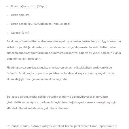
Ekran bağlantı türü: [30-pin]
Ekran tipi: [IPS]
Ekran paneli: [LG, AU Optronics, Innolux, Boe]
Garanti: (1 yıl)
Bu ekran, yüksek kaliteli malzemelerden yapılmıştır ve özenle üretilmiştir. Uygun kurulum
ve bakım yapıldığı takdirde, uzun süreli kullanım için dayanıklı olacaktır. Lütfen, satın
almadan önce laptopunuzun model numarasını kontrol edin ve bu yedek parçanın uygun
olup olmadığını teyit edin.
Flowbilgisaya.com'da satılmakta olan laptop ekranı, yüksek kaliteli ve dayanıklı bir
üründür. Bu ekran, laptopunuzu yeniden canlandırmak veya yıpranmış veya kırık bir
ekranı değiştirmek için mükemmel bir seçimdir.
Bu laptop ekranı, kristal netliği ve canlı renkleriyle sizi büyüleyecek olan yüksek
çözünürlük sunar. Ayrıca, parlama önleyici teknolojisi sayesinde ekranınızı güneş ışığı
altında kullanırken bile rahatça kullanabilirsiniz.
Ürünün kurulumu oldukça kolaydır ve teknik beceri gerektirmez. Ekran, laptopunuzun