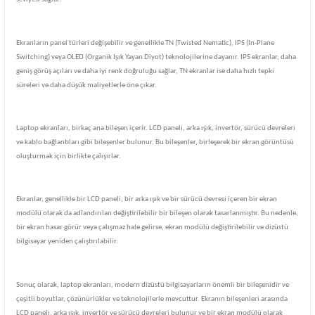
Ekranların panel türleri değişebilir ve genellikle TN (Twisted Nematic), IPS (In-Plane
Switching) veya OLED (Organik Işık Yayan Diyot) teknolojilerine dayanır. IPS ekranlar, daha
geniş görüş açıları ve daha iyi renk doğruluğu sağlar, TN ekranlar ise daha hızlı tepki
süreleri ve daha düşük maliyetlerle öne çıkar.
Laptop ekranları, birkaç ana bileşen içerir. LCD paneli, arka ışık, invertör, sürücü devreleri
ve kablo bağlantıları gibi bileşenler bulunur. Bu bileşenler, birleşerek bir ekran görüntüsü
oluşturmak için birlikte çalışırlar.
Ekranlar, genellikle bir LCD paneli, bir arka ışık ve bir sürücü devresi içeren bir ekran
modülü olarak da adlandırılan değiştirilebilir bir bileşen olarak tasarlanmıştır. Bu nedenle,
bir ekran hasar görür veya çalışmaz hale gelirse, ekran modülü değiştirilebilir ve dizüstü
bilgisayar yeniden çalıştırılabilir.
Sonuç olarak, laptop ekranları, modern dizüstü bilgisayarların önemli bir bileşenidir ve
çeşitli boyutlar, çözünürlükler ve teknolojilerle mevcuttur. Ekranın bileşenleri arasında
LCD paneli, arka ışık, invertör ve sürücü devreleri bulunur ve bir ekran modülü olarak