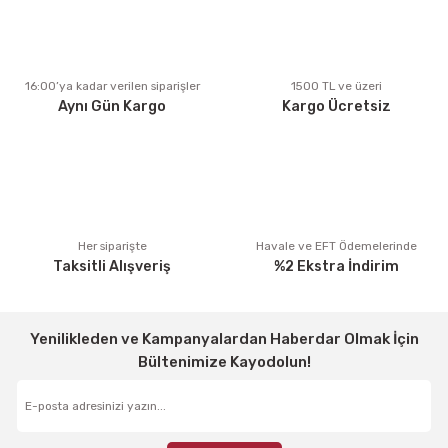
Ürün açıklamasında eksik bilgiler bulunuyor.
Ürün bilgilerinde hatalar bulunuyor.
Ürün fiyatı diğer sitelerden daha pahalı.
16:00’ya kadar verilen siparişler
1500 TL ve üzeri
Aynı Gün Kargo
Kargo Ücretsiz
Bu ürüne benzer farklı alternatifler olmalı.
Gönder
Her siparişte
Havale ve EFT Ödemelerinde
Taksitli Alışveriş
%2 Ekstra İndirim
Yenilikleden ve Kampanyalardan Haberdar Olmak İçin
Bültenimize Kayodolun!