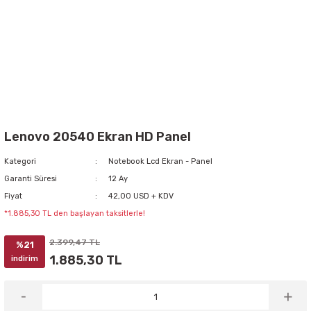
Lenovo 20540 Ekran HD Panel
Kategori
Notebook Lcd Ekran - Panel
Garanti Süresi
12 Ay
Fiyat
42,00 USD + KDV
*1.885,30 TL den başlayan taksitlerle!
2.399,47 TL
%21
1.885,30 TL
indirim