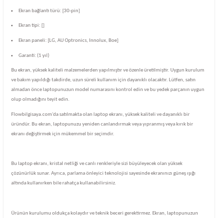
Ekran bağlantı türü: [30-pin]
Ekran tipi: []
Ekran paneli: [LG, AU Optronics, Innolux, Boe]
Garanti: (1 yıl)
Bu ekran, yüksek kaliteli malzemelerden yapılmıştır ve özenle üretilmiştir. Uygun kurulum
ve bakım yapıldığı takdirde, uzun süreli kullanım için dayanıklı olacaktır. Lütfen, satın
almadan önce laptopunuzun model numarasını kontrol edin ve bu yedek parçanın uygun
olup olmadığını teyit edin.
Flowbilgisaya.com'da satılmakta olan laptop ekranı, yüksek kaliteli ve dayanıklı bir
üründür. Bu ekran, laptopunuzu yeniden canlandırmak veya yıpranmış veya kırık bir
ekranı değiştirmek için mükemmel bir seçimdir.
Bu laptop ekranı, kristal netliği ve canlı renkleriyle sizi büyüleyecek olan yüksek
çözünürlük sunar. Ayrıca, parlama önleyici teknolojisi sayesinde ekranınızı güneş ışığı
altında kullanırken bile rahatça kullanabilirsiniz.
Ürünün kurulumu oldukça kolaydır ve teknik beceri gerektirmez. Ekran, laptopunuzun