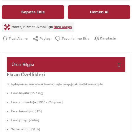
Sepete Ekle
Hemen Al
Montaj Hizmeti Almak İçin
Bize Ulaşın
Karşılaştır
Fiyat Alarmı
Paylaş
Ürün Bilgisi
Ekran Özellikleri
Bu laptop ekranı özel olarak tasarlanmıştır ve aşağıdaki özelliklere sahiptir:
Ekran boyutu: [15.6 inç]
Ekran çözünürlüğü: [1366 x 768 piksel]
Ekran teknolojisi: [LED]
Ekran yüzeyi: [Parlak]
Yenileme Hızı : [60 Hz]