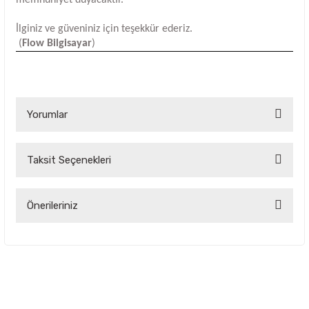
İlginiz ve güveniniz için teşekkür ederiz.
(
Flow Bilgisayar
)
Yorumlar
Taksit Seçenekleri
Bu ürüne ilk yorumu siz yapın!
Yorum Yaz
Önerileriniz
Bu ürünün fiyat bilgisi, resim, ürün açıklamalarında ve diğer
konularda yetersiz gördüğünüz noktaları öneri formunu
kullanarak tarafımıza iletebilirsiniz.
Görüş ve önerileriniz için teşekkür ederiz.
Ürün resmi kalitesiz, bozuk veya görüntülenemiyor.