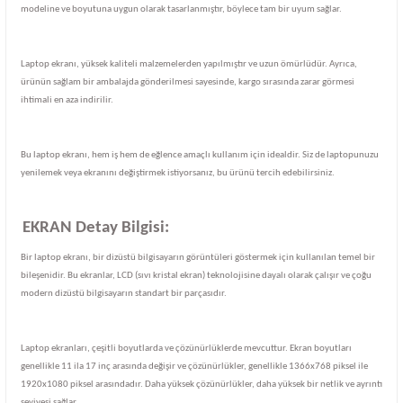
modeline ve boyutuna uygun olarak tasarlanmıştır, böylece tam bir uyum sağlar.
Laptop ekranı, yüksek kaliteli malzemelerden yapılmıştır ve uzun ömürlüdür. Ayrıca,
ürünün sağlam bir ambalajda gönderilmesi sayesinde, kargo sırasında zarar görmesi
ihtimali en aza indirilir.
Bu laptop ekranı, hem iş hem de eğlence amaçlı kullanım için idealdir. Siz de laptopunuzu
yenilemek veya ekranını değiştirmek istiyorsanız, bu ürünü tercih edebilirsiniz.
EKRAN Detay Bilgisi:
Bir laptop ekranı, bir dizüstü bilgisayarın görüntüleri göstermek için kullanılan temel bir
bileşenidir. Bu ekranlar, LCD (sıvı kristal ekran) teknolojisine dayalı olarak çalışır ve çoğu
modern dizüstü bilgisayarın standart bir parçasıdır.
Laptop ekranları, çeşitli boyutlarda ve çözünürlüklerde mevcuttur. Ekran boyutları
genellikle 11 ila 17 inç arasında değişir ve çözünürlükler, genellikle 1366x768 piksel ile
1920x1080 piksel arasındadır. Daha yüksek çözünürlükler, daha yüksek bir netlik ve ayrıntı
seviyesi sağlar.