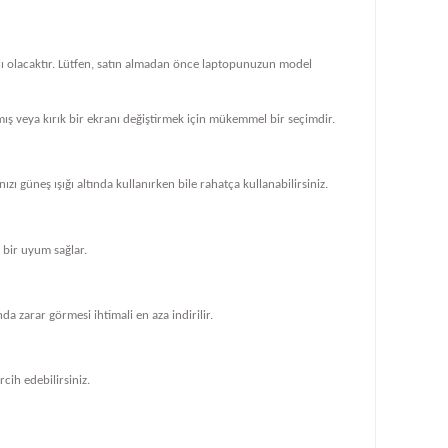
klı olacaktır. Lütfen, satın almadan önce laptopunuzun model
ış veya kırık bir ekranı değiştirmek için mükemmel bir seçimdir.
zı güneş ışığı altında kullanırken bile rahatça kullanabilirsiniz.
bir uyum sağlar.
 zarar görmesi ihtimali en aza indirilir.
cih edebilirsiniz.