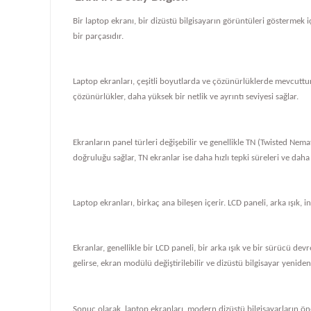
Bir laptop ekranı, bir dizüstü bilgisayarın görüntüleri göstermek iç
bir parçasıdır.
Laptop ekranları, çeşitli boyutlarda ve çözünürlüklerde mevcuttur
çözünürlükler, daha yüksek bir netlik ve ayrıntı seviyesi sağlar.
Ekranların panel türleri değişebilir ve genellikle TN (Twisted Nema
doğruluğu sağlar, TN ekranlar ise daha hızlı tepki süreleri ve daha
Laptop ekranları, birkaç ana bileşen içerir. LCD paneli, arka ışık, i
Ekranlar, genellikle bir LCD paneli, bir arka ışık ve bir sürücü de
gelirse, ekran modülü değiştirilebilir ve dizüstü bilgisayar yeniden ç
Sonuç olarak, laptop ekranları, modern dizüstü bilgisayarların önem