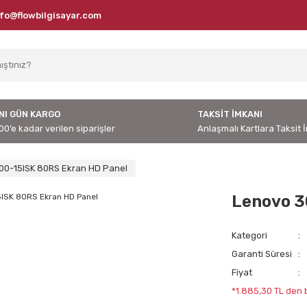
nfo@flowbilgisayar.com
NI GÜN KARGO
TAKSİT İMKANI
00’e kadar verilen siparişler
Anlaşmalı Kartlara Taksit 
00-15ISK 80RS Ekran HD Panel
Lenovo 3
Kategori
Garanti Süresi
Fiyat
*1.885,30 TL den b