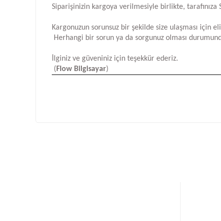
Siparişinizin kargoya verilmesiyle birlikte, tarafını
Kargonuzun sorunsuz bir şekilde size ulaşması için e
Herhangi bir sorun ya da sorgunuz olması durumund
İlginiz ve güveniniz için teşekkür ederiz.
(
Flow Bilgisayar
)
Bu ürünün fiyat bilgisi, resim, ürün açıklamalarında ve d
Görüş ve önerileriniz için teşekkür ederiz.
Ürün resmi kalitesiz, bozuk veya görüntülenemiyor.
Ürün açıklamasında eksik bilgiler bulunuyor.
Ürün bilgilerinde hatalar bulunuyor.
Ürün fiyatı diğer sitelerden daha pahalı.
Bu ürüne benzer farklı alternatifler olmalı.