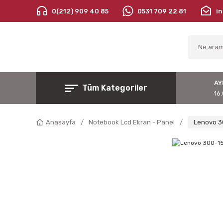
0(212) 909 40 85
0531 709 22 81
i
AY
Tüm Kategoriler
16:
Anasayfa
Notebook Lcd Ekran - Panel
Lenovo 3