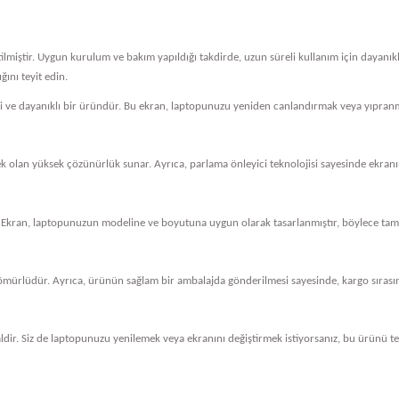
tilmiştir. Uygun kurulum ve bakım yapıldığı takdirde, uzun süreli kullanım için dayanı
ını teyit edin.
eli ve dayanıklı bir üründür. Bu ekran, laptopunuzu yeniden canlandırmak veya yıpranm
cek olan yüksek çözünürlük sunar. Ayrıca, parlama önleyici teknolojisi sayesinde ekranını
 Ekran, laptopunuzun modeline ve boyutuna uygun olarak tasarlanmıştır, böylece tam 
ömürlüdür. Ayrıca, ürünün sağlam bir ambalajda gönderilmesi sayesinde, kargo sırasında
dir. Siz de laptopunuzu yenilemek veya ekranını değiştirmek istiyorsanız, bu ürünü ter