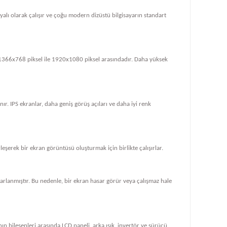
dayalı olarak çalışır ve çoğu modern dizüstü bilgisayarın standart
le 1366x768 piksel ile 1920x1080 piksel arasındadır. Daha yüksek
ır. IPS ekranlar, daha geniş görüş açıları ve daha iyi renk
rleşerek bir ekran görüntüsü oluşturmak için birlikte çalışırlar.
tasarlanmıştır. Bu nedenle, bir ekran hasar görür veya çalışmaz hale
ın bileşenleri arasında LCD paneli, arka ışık, invertör ve sürücü