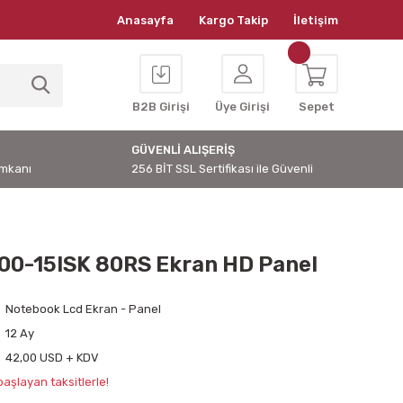
Anasayfa
Kargo Takip
İletişim
B2B Girişi
Üye Girişi
Sepet
GÜVENLİ ALIŞERİŞ
İmkanı
256 BİT SSL Sertifikası ile Güvenli
00-15ISK 80RS Ekran HD Panel
Notebook Lcd Ekran - Panel
12 Ay
42,00 USD + KDV
aşlayan taksitlerle!