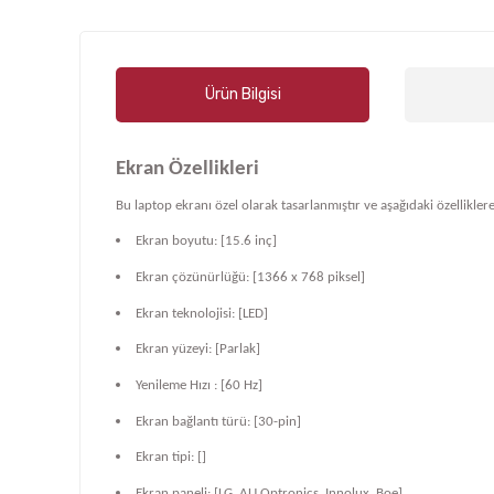
Ürün Bilgisi
Ekran Özellikleri
Bu laptop ekranı özel olarak tasarlanmıştır ve aşağıdaki özelliklere
Ekran boyutu: [15.6 inç]
Ekran çözünürlüğü: [1366 x 768 piksel]
Ekran teknolojisi: [LED]
Ekran yüzeyi: [Parlak]
Yenileme Hızı : [60 Hz]
Ekran bağlantı türü: [30-pin]
Ekran tipi: []
Ekran paneli: [LG, AU Optronics, Innolux, Boe]