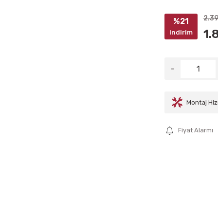
2.3
%21
1.
indirim
Montaj Hiz
Fiyat Alarmı