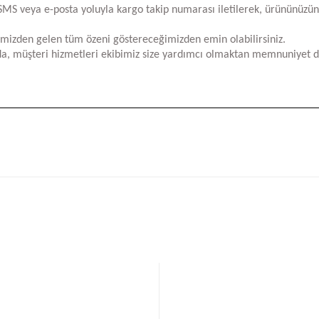
za SMS veya e-posta yoluyla kargo takip numarası iletilerek, ürününüzü
limizden gelen tüm özeni göstereceğimizden emin olabilirsiniz.
a, müşteri hizmetleri ekibimiz size yardımcı olmaktan memnuniyet d
iğer konularda yetersiz gördüğünüz noktaları öneri formunu kullanarak tara
Bu ürüne ilk yorumu siz yapın!
Yorum Yaz