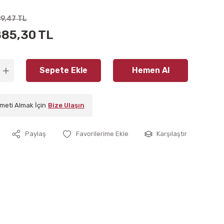
99,47 TL
885,30 TL
Sepete Ekle
Hemen Al
meti Almak İçin
Bize Ulaşın
Paylaş
Karşılaştır