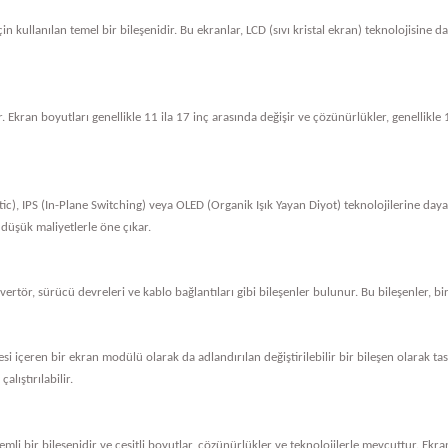
in kullanılan temel bir bileşenidir. Bu ekranlar, LCD (sıvı kristal ekran) teknolojisine 
. Ekran boyutları genellikle 11 ila 17 inç arasında değişir ve çözünürlükler, genellik
tic), IPS (In-Plane Switching) veya OLED (Organik Işık Yayan Diyot) teknolojilerine dayan
 düşük maliyetlerle öne çıkar.
nvertör, sürücü devreleri ve kablo bağlantıları gibi bileşenler bulunur. Bu bileşenler, bi
vresi içeren bir ekran modülü olarak da adlandırılan değiştirilebilir bir bileşen olarak 
alıştırılabilir.
li bir bileşenidir ve çeşitli boyutlar, çözünürlükler ve teknolojilerle mevcuttur. Ekran