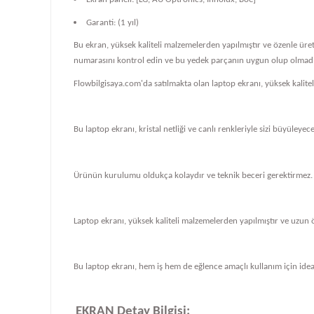
Garanti: (1 yıl)
Bu ekran, yüksek kaliteli malzemelerden yapılmıştır ve özenle üre
numarasını kontrol edin ve bu yedek parçanın uygun olup olmadığ
Flowbilgisaya.com'da satılmakta olan laptop ekranı, yüksek kalit
Bu laptop ekranı, kristal netliği ve canlı renkleriyle sizi büyüleye
Ürünün kurulumu oldukça kolaydır ve teknik beceri gerektirmez.
Laptop ekranı, yüksek kaliteli malzemelerden yapılmıştır ve uzun 
Bu laptop ekranı, hem iş hem de eğlence amaçlı kullanım için ideal
EKRAN Detay Bilgisi: