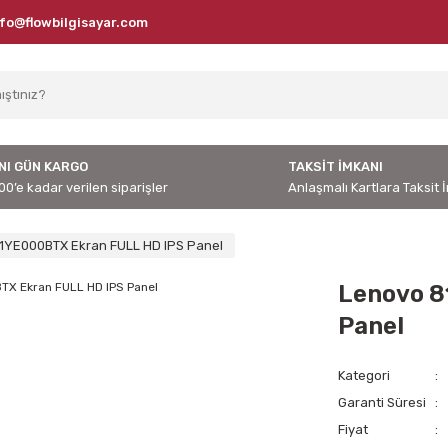
nfo@flowbilgisayar.com
NI GÜN KARGO
TAKSİT İMKANI
00’e kadar verilen siparişler
Anlaşmalı Kartlara Taksit 
1YE000BTX Ekran FULL HD IPS Panel
Lenovo 8
Panel
Kategori
Garanti Süresi
Fiyat