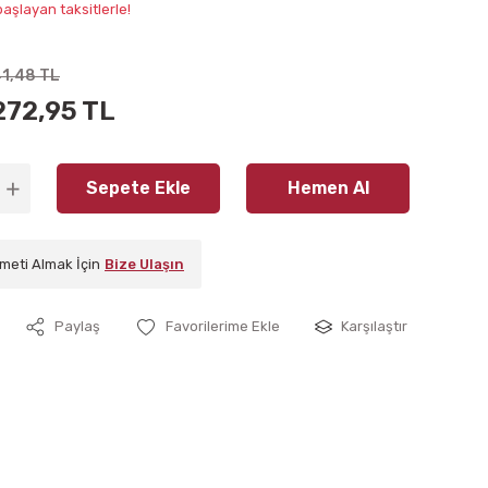
aşlayan taksitlerle!
41,48 TL
272,95 TL
Sepete Ekle
Hemen Al
meti Almak İçin
Bize Ulaşın
Paylaş
Karşılaştır