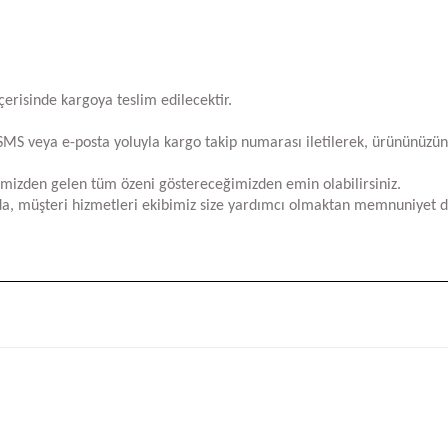
içerisinde kargoya teslim edilecektir.
za SMS veya e-posta yoluyla kargo takip numarası iletilerek, ürününüzü
limizden gelen tüm özeni göstereceğimizden emin olabilirsiniz.
a, müşteri hizmetleri ekibimiz size yardımcı olmaktan memnuniyet d
iğer konularda yetersiz gördüğünüz noktaları öneri formunu kullanarak tara
Bu ürüne ilk yorumu siz yapın!
Yorum Yaz