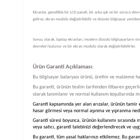
Ekranlar, genellikle bir LCD paneli, bir arka ışık ve bir sürücü de
gelirse, ekran modülü değiştirilebilir ve dizüstü bilgisayar yeniden ç
Sonuç olarak, laptop ekranları, modern dizüstü bilgisayarların önem
devreleri bulunur ve bir ekran modülü olarak değiştirilebilirler.
Ürün Garanti Açıklaması
:
Bu bilgisayar bataryası ürünü, üretim ve malzeme hatal
Bu garanti, ürünün teslim tarihinden itibaren geçerlid
olarak tanımlanır ve normal kullanım koşullarında me
Garanti kapsamında yer alan arızalar, ürünün tamir ed
hasar görmesi veya normal aşınma ve yıpranma neden
Garanti süresi boyunca, ürünün kullanımı sırasında me
veya satıcı, garanti talebinizi değerlendirecek ve uyg
Bu garanti, tüm yasal haklarınızı etkilemez. Bu garan