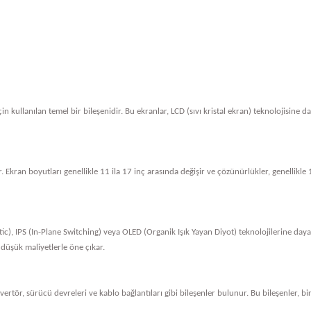
in kullanılan temel bir bileşenidir. Bu ekranlar, LCD (sıvı kristal ekran) teknolojisine 
. Ekran boyutları genellikle 11 ila 17 inç arasında değişir ve çözünürlükler, genellik
tic), IPS (In-Plane Switching) veya OLED (Organik Işık Yayan Diyot) teknolojilerine dayan
 düşük maliyetlerle öne çıkar.
nvertör, sürücü devreleri ve kablo bağlantıları gibi bileşenler bulunur. Bu bileşenler, bi