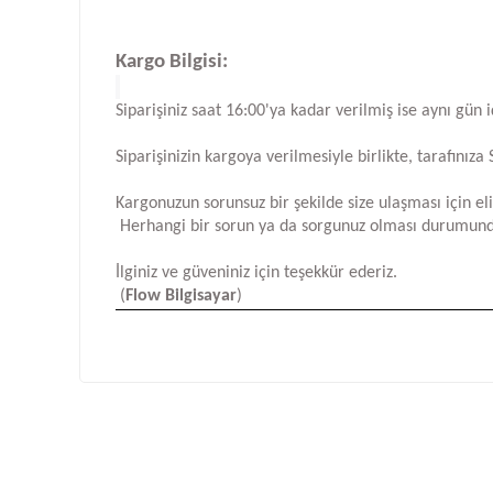
Kargo Bilgisi:
Siparişiniz saat 16:00'ya kadar verilmiş ise aynı gün 
Siparişinizin kargoya verilmesiyle birlikte, tarafını
Kargonuzun sorunsuz bir şekilde size ulaşması için e
Herhangi bir sorun ya da sorgunuz olması durumund
İlginiz ve güveniniz için teşekkür ederiz.
(
Flow Bilgisayar
)
Bu ürünün fiyat bilgisi, resim, ürün açıklamalarında ve d
Görüş ve önerileriniz için teşekkür ederiz.
Ürün resmi kalitesiz, bozuk veya görüntülenemiyor.
Ürün açıklamasında eksik bilgiler bulunuyor.