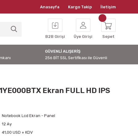
Anasayfa
Kargo Takip
İletişim
B2B Girişi
Üye Girişi
Sepet
GÜVENLİ ALIŞERİŞ
İmkanı
256 BİT SSL Sertifikası ile Güvenli
1YE000BTX Ekran FULL HD IPS
Notebook Lcd Ekran - Panel
12 Ay
41,00 USD + KDV