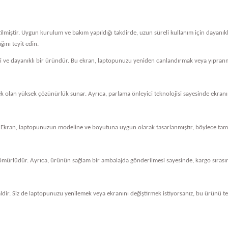
tilmiştir. Uygun kurulum ve bakım yapıldığı takdirde, uzun süreli kullanım için dayanı
ını teyit edin.
eli ve dayanıklı bir üründür. Bu ekran, laptopunuzu yeniden canlandırmak veya yıpranm
cek olan yüksek çözünürlük sunar. Ayrıca, parlama önleyici teknolojisi sayesinde ekranını
 Ekran, laptopunuzun modeline ve boyutuna uygun olarak tasarlanmıştır, böylece tam 
ömürlüdür. Ayrıca, ürünün sağlam bir ambalajda gönderilmesi sayesinde, kargo sırasında
dir. Siz de laptopunuzu yenilemek veya ekranını değiştirmek istiyorsanız, bu ürünü ter