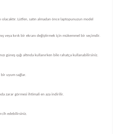
klı olacaktır. Lütfen, satın almadan önce laptopunuzun model
ış veya kırık bir ekranı değiştirmek için mükemmel bir seçimdir.
zı güneş ışığı altında kullanırken bile rahatça kullanabilirsiniz.
bir uyum sağlar.
 zarar görmesi ihtimali en aza indirilir.
cih edebilirsiniz.