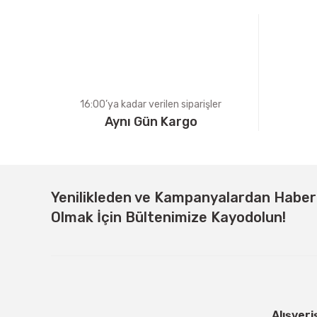
Ürün bilgilerinde hatalar bulunuyor.
Ürün fiyatı diğer sitelerden daha pahalı.
Bu ürüne benzer farklı alternatifler olmalı.
16:00’ya kadar verilen siparişler
Aynı Gün Kargo
Yenilikleden ve Kampanyalardan Habe
Olmak İçin Bültenimize Kayodolun!
Alışveri