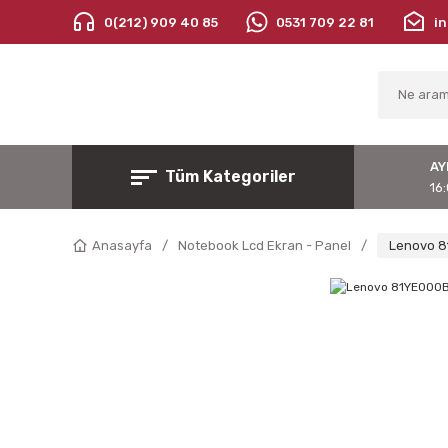
0(212) 909 40 85
0531 709 22 81
i
AY
Tüm Kategoriler
16:
Anasayfa
Notebook Lcd Ekran - Panel
Lenovo 8