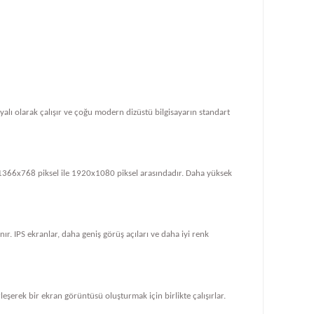
dayalı olarak çalışır ve çoğu modern dizüstü bilgisayarın standart
le 1366x768 piksel ile 1920x1080 piksel arasındadır. Daha yüksek
ır. IPS ekranlar, daha geniş görüş açıları ve daha iyi renk
rleşerek bir ekran görüntüsü oluşturmak için birlikte çalışırlar.