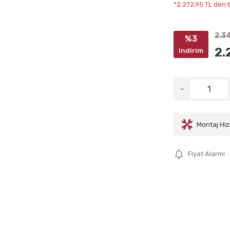
*2.272,95 TL den b
2.3
%3
2.
indirim
Montaj Hiz
Fiyat Alarmı