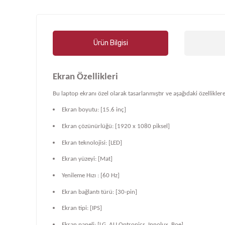
Ürün Bilgisi
Ekran Özellikleri
Bu laptop ekranı özel olarak tasarlanmıştır ve aşağıdaki özelliklere
Ekran boyutu: [15.6 inç]
Ekran çözünürlüğü: [1920 x 1080 piksel]
Ekran teknolojisi: [LED]
Ekran yüzeyi: [Mat]
Yenileme Hızı : [60 Hz]
Ekran bağlantı türü: [30-pin]
Ekran tipi: [IPS]
Ekran paneli: [LG, AU Optronics, Innolux, Boe]