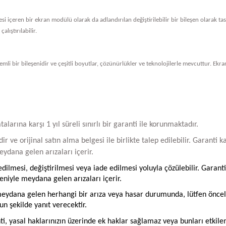
vresi içeren bir ekran modülü olarak da adlandırılan değiştirilebilir bir bileşen olarak 
alıştırılabilir.
li bir bileşenidir ve çeşitli boyutlar, çözünürlükler ve teknolojilerle mevcuttur. Ekran
arına karşı 1 yıl süreli sınırlı bir garanti ile korunmaktadır.
ir ve orijinal satın alma belgesi ile birlikte talep edilebilir. Garant
ydana gelen arızaları içerir.
ilmesi, değiştirilmesi veya iade edilmesi yoluyla çözülebilir. Garanti
iyle meydana gelen arızaları içerir.
ydana gelen herhangi bir arıza veya hasar durumunda, lütfen öncelikle
un şekilde yanıt verecektir.
ti, yasal haklarınızın üzerinde ek haklar sağlamaz veya bunları etkil