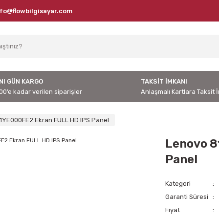
nfo@flowbilgisayar.com
NI GÜN KARGO
TAKSİT İMKANI
00’e kadar verilen siparişler
Anlaşmalı Kartlara Taksit 
1YE000FE2 Ekran FULL HD IPS Panel
Lenovo 8
Panel
Kategori
Garanti Süresi
Fiyat