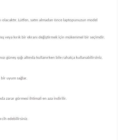
klı olacaktır. Lütfen, satın almadan önce laptopunuzun model
ış veya kırık bir ekranı değiştirmek için mükemmel bir seçimdir.
zı güneş ışığı altında kullanırken bile rahatça kullanabilirsiniz.
bir uyum sağlar.
 zarar görmesi ihtimali en aza indirilir.
cih edebilirsiniz.