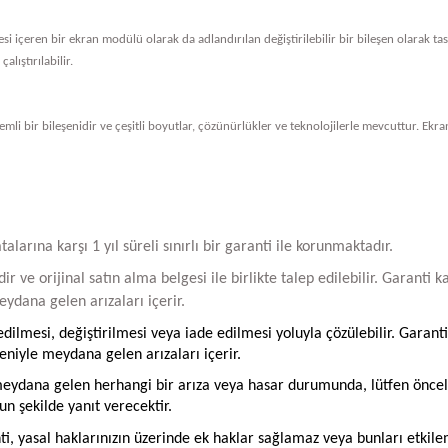
vresi içeren bir ekran modülü olarak da adlandırılan değiştirilebilir bir bileşen olarak 
alıştırılabilir.
li bir bileşenidir ve çeşitli boyutlar, çözünürlükler ve teknolojilerle mevcuttur. Ekran
arına karşı 1 yıl süreli sınırlı bir garanti ile korunmaktadır.
ir ve orijinal satın alma belgesi ile birlikte talep edilebilir. Garant
ydana gelen arızaları içerir.
ilmesi, değiştirilmesi veya iade edilmesi yoluyla çözülebilir. Garanti
iyle meydana gelen arızaları içerir.
ydana gelen herhangi bir arıza veya hasar durumunda, lütfen öncelikle
un şekilde yanıt verecektir.
ti, yasal haklarınızın üzerinde ek haklar sağlamaz veya bunları etkil