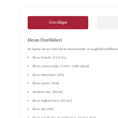
Ürün Bilgisi
Ekran Özellikleri
Bu laptop ekranı özel olarak tasarlanmıştır ve aşağıdaki özelliklere
Ekran boyutu: [15.6 inç]
Ekran çözünürlüğü: [1920 x 1080 piksel]
Ekran teknolojisi: [LED]
Ekran yüzeyi: [Mat]
Yenileme Hızı : [60 Hz]
Ekran bağlantı türü: [30-pin]
Ekran tipi: [IPS]
Ekran paneli: [LG, AU Optronics, Innolux, Boe]