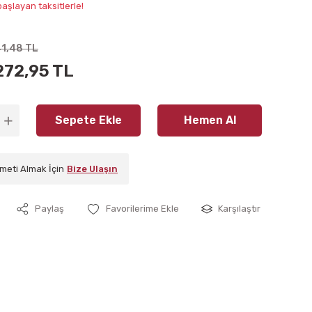
aşlayan taksitlerle!
41,48 TL
272,95 TL
Sepete Ekle
Hemen Al
meti Almak İçin
Bize Ulaşın
Paylaş
Karşılaştır