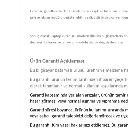
Ekranlar, genellikle bir LCD paneli, bir arka ışık ve bir sürücü de
gelirse, ekran modülü değiştirilebilir ve dizüstü bilgisayar yeniden ç
Sonuç olarak, laptop ekranları, modern dizüstü bilgisayarların önem
devreleri bulunur ve bir ekran modülü olarak değiştirilebilirler.
Ürün Garanti Açıklaması
:
Bu bilgisayar bataryası ürünü, üretim ve malzeme hatal
Bu garanti, ürünün teslim tarihinden itibaren geçerlid
olarak tanımlanır ve normal kullanım koşullarında me
Garanti kapsamında yer alan arızalar, ürünün tamir ed
hasar görmesi veya normal aşınma ve yıpranma neden
Garanti süresi boyunca, ürünün kullanımı sırasında me
veya satıcı, garanti talebinizi değerlendirecek ve uyg
Bu garanti, tüm yasal haklarınızı etkilemez. Bu garan