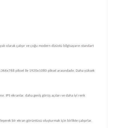
dayalı olarak çalışır ve çoğu modern dizüstü bilgisayarın standart
le 1366x768 piksel ile 1920x1080 piksel arasındadır. Daha yüksek
ır. IPS ekranlar, daha geniş görüş açıları ve daha iyi renk
rleşerek bir ekran görüntüsü oluşturmak için birlikte çalışırlar.