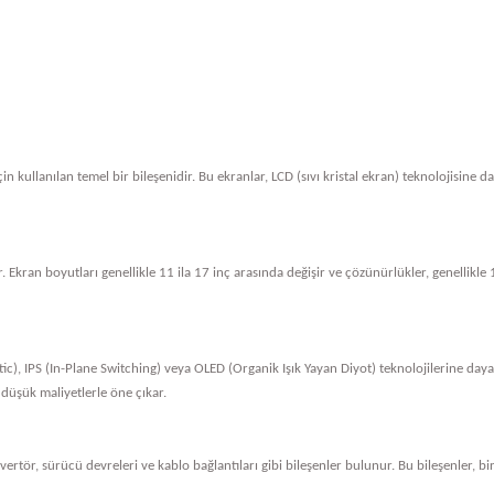
in kullanılan temel bir bileşenidir. Bu ekranlar, LCD (sıvı kristal ekran) teknolojisine 
. Ekran boyutları genellikle 11 ila 17 inç arasında değişir ve çözünürlükler, genellik
tic), IPS (In-Plane Switching) veya OLED (Organik Işık Yayan Diyot) teknolojilerine dayan
 düşük maliyetlerle öne çıkar.
nvertör, sürücü devreleri ve kablo bağlantıları gibi bileşenler bulunur. Bu bileşenler, bi