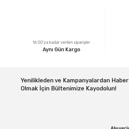
Ürün bilgilerinde hatalar bulunuyor.
Ürün fiyatı diğer sitelerden daha pahalı.
Bu ürüne benzer farklı alternatifler olmalı.
16:00’ya kadar verilen siparişler
Aynı Gün Kargo
Yenilikleden ve Kampanyalardan Habe
Olmak İçin Bültenimize Kayodolun!
Alışveri