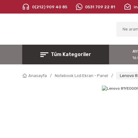
0(212) 909 40 85
0531 709 22 81
i
AY
Tüm Kategoriler
16:
Anasayfa
Notebook Lcd Ekran - Panel
Lenovo 8