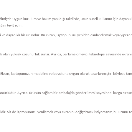
tilmiştir. Uygun kurulum ve bakım yapıldığı takdirde, uzun süreli kullanım için dayanı
ını teyit edin.
eli ve dayanıklı bir üründür. Bu ekran, laptopunuzu yeniden canlandırmak veya yıpranm
cek olan yüksek çözünürlük sunar. Ayrıca, parlama önleyici teknolojisi sayesinde ekranını
 Ekran, laptopunuzun modeline ve boyutuna uygun olarak tasarlanmıştır, böylece tam 
ömürlüdür. Ayrıca, ürünün sağlam bir ambalajda gönderilmesi sayesinde, kargo sırasında
dir. Siz de laptopunuzu yenilemek veya ekranını değiştirmek istiyorsanız, bu ürünü ter