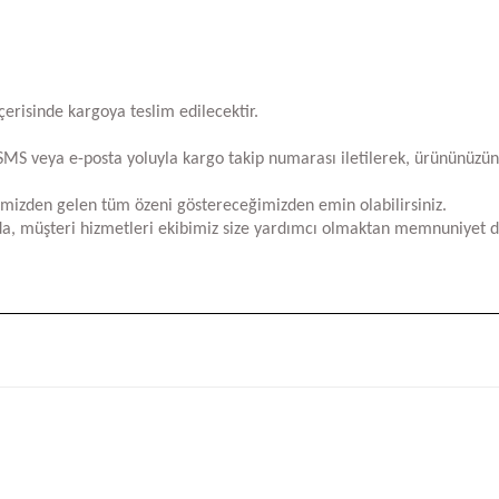
içerisinde kargoya teslim edilecektir.
za SMS veya e-posta yoluyla kargo takip numarası iletilerek, ürününüzü
limizden gelen tüm özeni göstereceğimizden emin olabilirsiniz.
a, müşteri hizmetleri ekibimiz size yardımcı olmaktan memnuniyet d
iğer konularda yetersiz gördüğünüz noktaları öneri formunu kullanarak tara
Bu ürüne ilk yorumu siz yapın!
Yorum Yaz