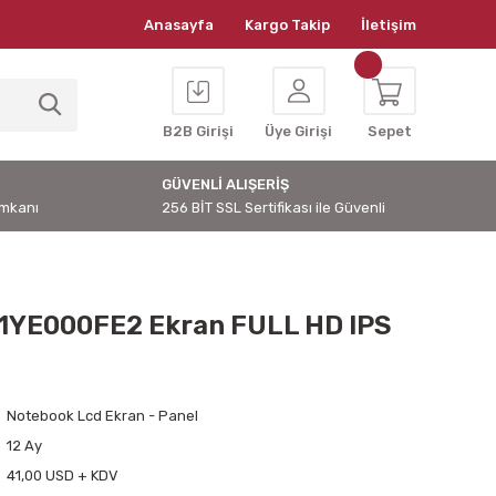
Anasayfa
Kargo Takip
İletişim
B2B Girişi
Üye Girişi
Sepet
GÜVENLİ ALIŞERİŞ
İmkanı
256 BİT SSL Sertifikası ile Güvenli
1YE000FE2 Ekran FULL HD IPS
Notebook Lcd Ekran - Panel
12 Ay
41,00 USD + KDV