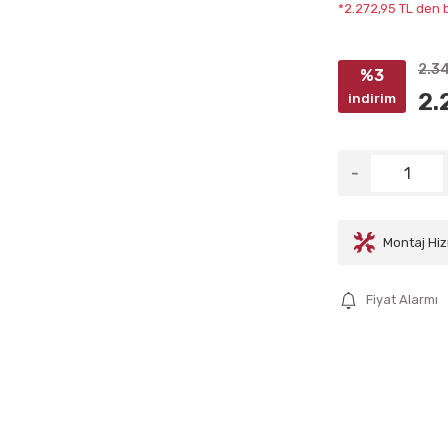
*2.272,95 TL den b
2.3
%3
2.
indirim
Montaj Hiz
Fiyat Alarmı