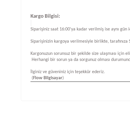
Kargo Bilgisi:
Siparişiniz saat 16:00'ya kadar verilmiş ise aynı gün 
Siparişinizin kargoya verilmesiyle birlikte, tarafını
Kargonuzun sorunsuz bir şekilde size ulaşması için e
Herhangi bir sorun ya da sorgunuz olması durumund
İlginiz ve güveniniz için teşekkür ederiz.
(
Flow Bilgisayar
)
Bu ürünün fiyat bilgisi, resim, ürün açıklamalarında ve d
Görüş ve önerileriniz için teşekkür ederiz.
Ürün resmi kalitesiz, bozuk veya görüntülenemiyor.
Ürün açıklamasında eksik bilgiler bulunuyor.