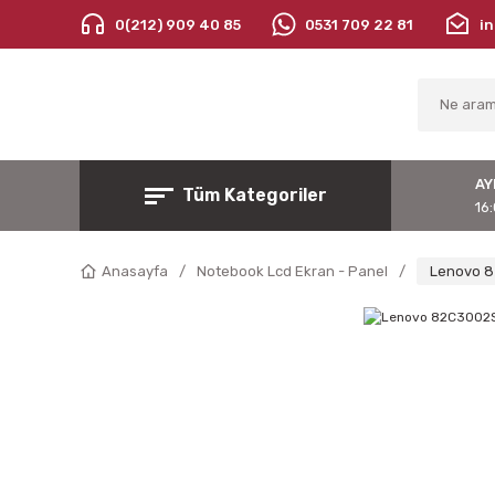
0(212) 909 40 85
0531 709 22 81
i
AY
Tüm Kategoriler
16:
Anasayfa
Notebook Lcd Ekran - Panel
Lenovo 8