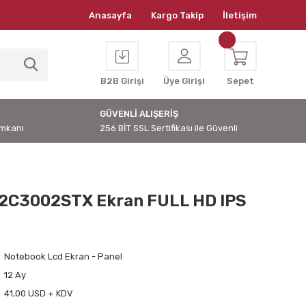
Anasayfa
Kargo Takip
İletişim
B2B Girişi
Üye Girişi
Sepet
GÜVENLİ ALIŞERİŞ
İmkanı
256 BİT SSL Sertifikası ile Güvenli
2C3002STX Ekran FULL HD IPS
Notebook Lcd Ekran - Panel
12 Ay
41,00 USD + KDV