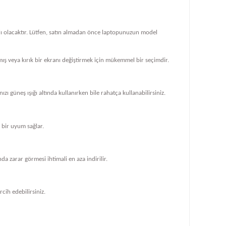
klı olacaktır. Lütfen, satın almadan önce laptopunuzun model
ış veya kırık bir ekranı değiştirmek için mükemmel bir seçimdir.
zı güneş ışığı altında kullanırken bile rahatça kullanabilirsiniz.
bir uyum sağlar.
 zarar görmesi ihtimali en aza indirilir.
cih edebilirsiniz.