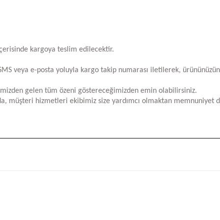
içerisinde kargoya teslim edilecektir.
za SMS veya e-posta yoluyla kargo takip numarası iletilerek, ürününüzü
limizden gelen tüm özeni göstereceğimizden emin olabilirsiniz.
a, müşteri hizmetleri ekibimiz size yardımcı olmaktan memnuniyet d
iğer konularda yetersiz gördüğünüz noktaları öneri formunu kullanarak tara
Bu ürüne ilk yorumu siz yapın!
Yorum Yaz