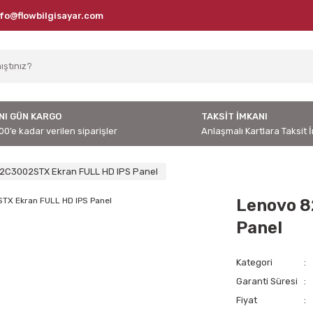
nfo@flowbilgisayar.com
NI GÜN KARGO
TAKSİT İMKANI
00’e kadar verilen siparişler
Anlaşmalı Kartlara Taksit 
2C3002STX Ekran FULL HD IPS Panel
Lenovo 8
Panel
Kategori
Garanti Süresi
Fiyat