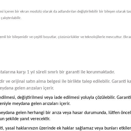
vresi içeren bir ekran modülü olarak da adlandırılan değiştirilebilir bir bileşen olarak 
alıştırılabilir.
li bir bileşenidir ve çeşitli boyutlar, çözünürlükler ve teknolojilerle mevcuttur. Ekran
arına karşı 1 yıl süreli sınırlı bir garanti ile korunmaktadır.
ir ve orijinal satın alma belgesi ile birlikte talep edilebilir. Garant
ydana gelen arızaları içerir.
ilmesi, değiştirilmesi veya iade edilmesi yoluyla çözülebilir. Garanti
iyle meydana gelen arızaları içerir.
ydana gelen herhangi bir arıza veya hasar durumunda, lütfen öncelikle
un şekilde yanıt verecektir.
ti, yasal haklarınızın üzerinde ek haklar sağlamaz veya bunları etkil