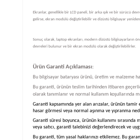
Ekranlar, genellikle bir LCD paneli, bir arka ışık ve bir sürücü de
gelirse, ekran modülü değiştirilebilir ve dizüstü bilgisayar yeniden ç
Sonuç olarak, laptop ekranları, modern dizüstü bilgisayarların önem
devreleri bulunur ve bir ekran modülü olarak değiştirilebilirler.
Ürün Garanti Açıklaması
:
Bu bilgisayar bataryası ürünü, üretim ve malzeme hatal
Bu garanti, ürünün teslim tarihinden itibaren geçerlid
olarak tanımlanır ve normal kullanım koşullarında me
Garanti kapsamında yer alan arızalar, ürünün tamir ed
hasar görmesi veya normal aşınma ve yıpranma neden
Garanti süresi boyunca, ürünün kullanımı sırasında me
veya satıcı, garanti talebinizi değerlendirecek ve uyg
Bu garanti, tüm yasal haklarınızı etkilemez. Bu garan