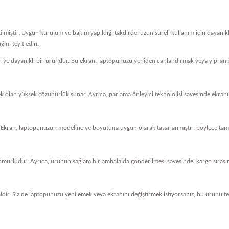
tilmiştir. Uygun kurulum ve bakım yapıldığı takdirde, uzun süreli kullanım için dayanı
ını teyit edin.
eli ve dayanıklı bir üründür. Bu ekran, laptopunuzu yeniden canlandırmak veya yıpranm
cek olan yüksek çözünürlük sunar. Ayrıca, parlama önleyici teknolojisi sayesinde ekranını
 Ekran, laptopunuzun modeline ve boyutuna uygun olarak tasarlanmıştır, böylece tam 
ömürlüdür. Ayrıca, ürünün sağlam bir ambalajda gönderilmesi sayesinde, kargo sırasında
dir. Siz de laptopunuzu yenilemek veya ekranını değiştirmek istiyorsanız, bu ürünü ter