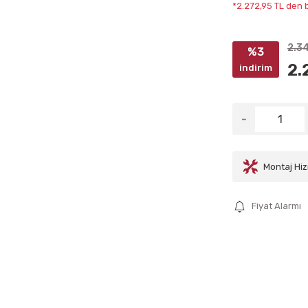
*2.272,95 TL den b
2.3
%3
2.
indirim
Montaj Hiz
Fiyat Alarmı