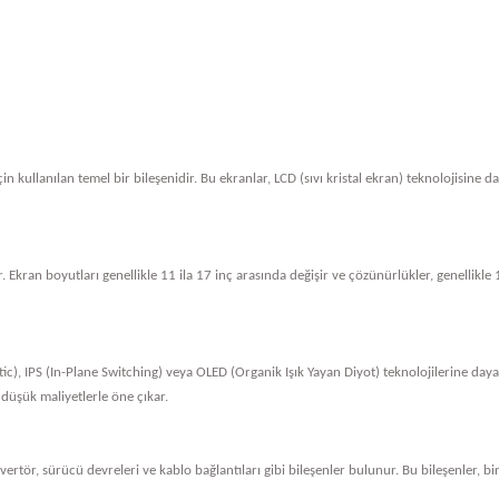
in kullanılan temel bir bileşenidir. Bu ekranlar, LCD (sıvı kristal ekran) teknolojisine 
. Ekran boyutları genellikle 11 ila 17 inç arasında değişir ve çözünürlükler, genellik
tic), IPS (In-Plane Switching) veya OLED (Organik Işık Yayan Diyot) teknolojilerine dayan
 düşük maliyetlerle öne çıkar.
nvertör, sürücü devreleri ve kablo bağlantıları gibi bileşenler bulunur. Bu bileşenler, bi