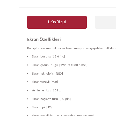
Ürün Bilgisi
Ekran Özellikleri
Bu laptop ekranı özel olarak tasarlanmıştır ve aşağıdaki özelliklere
Ekran boyutu: [15.6 inç]
Ekran çözünürlüğü: [1920 x 1080 piksel]
Ekran teknolojisi: [LED]
Ekran yüzeyi: [Mat]
Yenileme Hızı : [60 Hz]
Ekran bağlantı türü: [30-pin]
Ekran tipi: [IPS]
Ekran paneli: [LG, AU Optronics, Innolux, Boe]