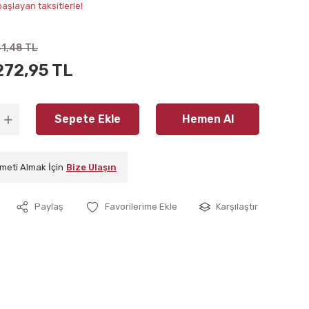
aşlayan taksitlerle!
41,48 TL
272,95 TL
Sepete Ekle
Hemen Al
meti Almak İçin
Bize Ulaşın
Paylaş
Karşılaştır