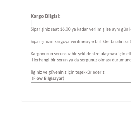
Kargo Bilgisi:
Siparişiniz saat 16:00'ya kadar verilmiş ise aynı gün 
Siparişinizin kargoya verilmesiyle birlikte, tarafını
Kargonuzun sorunsuz bir şekilde size ulaşması için e
Herhangi bir sorun ya da sorgunuz olması durumund
İlginiz ve güveniniz için teşekkür ederiz.
(
Flow Bilgisayar
)
Bu ürünün fiyat bilgisi, resim, ürün açıklamalarında ve d
Görüş ve önerileriniz için teşekkür ederiz.
Ürün resmi kalitesiz, bozuk veya görüntülenemiyor.
Ürün açıklamasında eksik bilgiler bulunuyor.