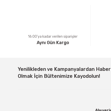
Ürün bilgilerinde hatalar bulunuyor.
Ürün fiyatı diğer sitelerden daha pahalı.
Bu ürüne benzer farklı alternatifler olmalı.
16:00’ya kadar verilen siparişler
Aynı Gün Kargo
Yenilikleden ve Kampanyalardan Habe
Olmak İçin Bültenimize Kayodolun!
Alışveri