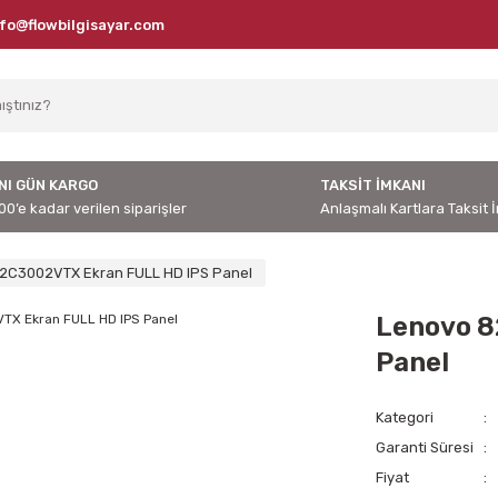
nfo@flowbilgisayar.com
NI GÜN KARGO
TAKSİT İMKANI
00’e kadar verilen siparişler
Anlaşmalı Kartlara Taksit 
2C3002VTX Ekran FULL HD IPS Panel
Lenovo 8
Panel
Kategori
Garanti Süresi
Fiyat