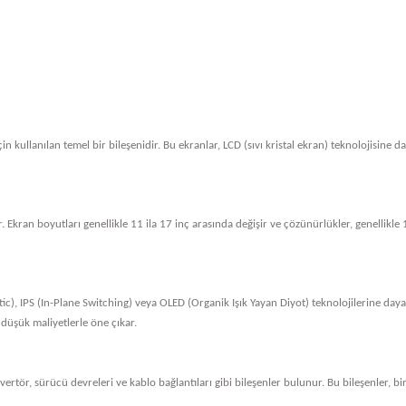
in kullanılan temel bir bileşenidir. Bu ekranlar, LCD (sıvı kristal ekran) teknolojisine 
. Ekran boyutları genellikle 11 ila 17 inç arasında değişir ve çözünürlükler, genellik
tic), IPS (In-Plane Switching) veya OLED (Organik Işık Yayan Diyot) teknolojilerine dayan
 düşük maliyetlerle öne çıkar.
nvertör, sürücü devreleri ve kablo bağlantıları gibi bileşenler bulunur. Bu bileşenler, bi