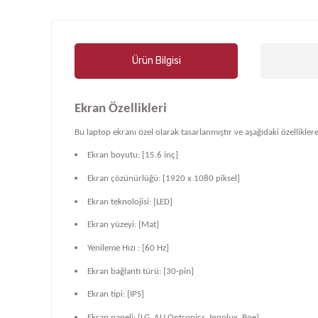
Ürün Bilgisi
Ekran Özellikleri
Bu laptop ekranı özel olarak tasarlanmıştır ve aşağıdaki özelliklere
Ekran boyutu: [15.6 inç]
Ekran çözünürlüğü: [1920 x 1080 piksel]
Ekran teknolojisi: [LED]
Ekran yüzeyi: [Mat]
Yenileme Hızı : [60 Hz]
Ekran bağlantı türü: [30-pin]
Ekran tipi: [IPS]
Ekran paneli: [LG, AU Optronics, Innolux, Boe]