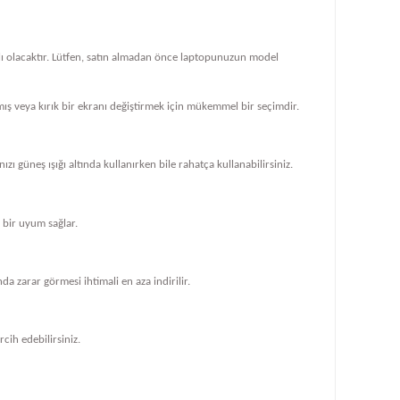
klı olacaktır. Lütfen, satın almadan önce laptopunuzun model
ış veya kırık bir ekranı değiştirmek için mükemmel bir seçimdir.
zı güneş ışığı altında kullanırken bile rahatça kullanabilirsiniz.
bir uyum sağlar.
 zarar görmesi ihtimali en aza indirilir.
cih edebilirsiniz.