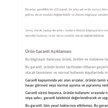
Ekranlar, genellikle bir LCD paneli, bir arka ışık ve bir sürücü de
gelirse, ekran modülü değiştirilebilir ve dizüstü bilgisayar yeniden ç
Sonuç olarak, laptop ekranları, modern dizüstü bilgisayarların önem
devreleri bulunur ve bir ekran modülü olarak değiştirilebilirler.
Ürün Garanti Açıklaması
:
Bu bilgisayar bataryası ürünü, üretim ve malzeme hatal
Bu garanti, ürünün teslim tarihinden itibaren geçerlid
olarak tanımlanır ve normal kullanım koşullarında me
Garanti kapsamında yer alan arızalar, ürünün tamir ed
hasar görmesi veya normal aşınma ve yıpranma neden
Garanti süresi boyunca, ürünün kullanımı sırasında me
veya satıcı, garanti talebinizi değerlendirecek ve uyg
Bu garanti, tüm yasal haklarınızı etkilemez. Bu garan