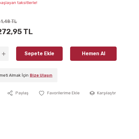
aşlayan taksitlerle!
41,48 TL
272,95 TL
Sepete Ekle
Hemen Al
meti Almak İçin
Bize Ulaşın
Paylaş
Karşılaştır