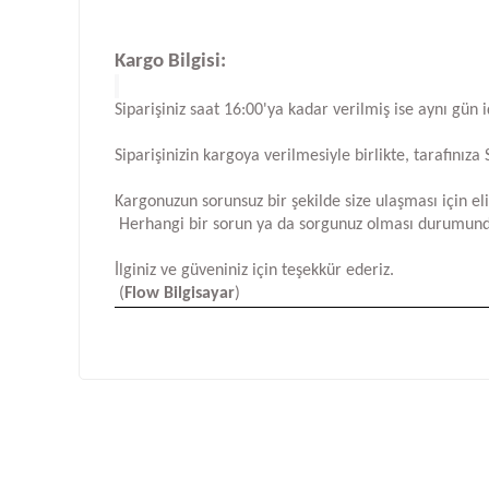
Kargo Bilgisi:
Siparişiniz saat 16:00'ya kadar verilmiş ise aynı gün 
Siparişinizin kargoya verilmesiyle birlikte, tarafını
Kargonuzun sorunsuz bir şekilde size ulaşması için e
Herhangi bir sorun ya da sorgunuz olması durumund
İlginiz ve güveniniz için teşekkür ederiz.
(
Flow Bilgisayar
)
Bu ürünün fiyat bilgisi, resim, ürün açıklamalarında ve d
Görüş ve önerileriniz için teşekkür ederiz.
Ürün resmi kalitesiz, bozuk veya görüntülenemiyor.
Ürün açıklamasında eksik bilgiler bulunuyor.