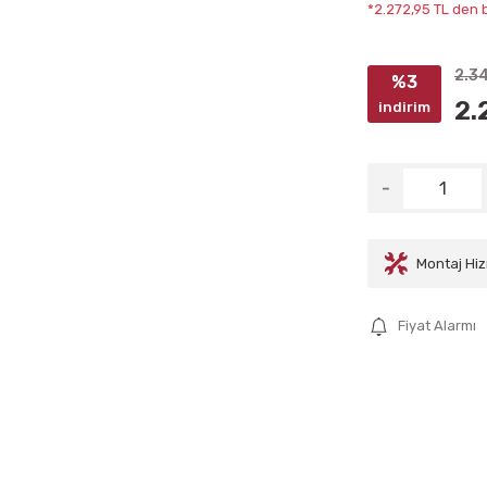
*2.272,95 TL den b
2.3
%3
2.
indirim
Montaj Hiz
Fiyat Alarmı