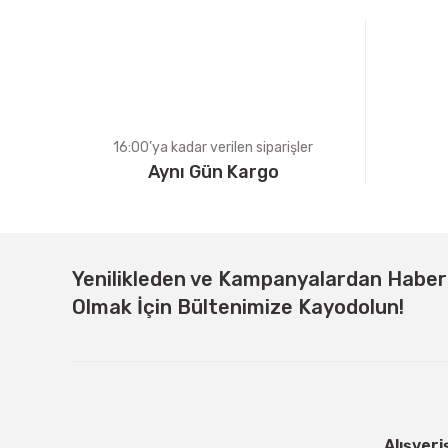
Ürün bilgilerinde hatalar bulunuyor.
Ürün fiyatı diğer sitelerden daha pahalı.
Bu ürüne benzer farklı alternatifler olmalı.
16:00’ya kadar verilen siparişler
Aynı Gün Kargo
Yenilikleden ve Kampanyalardan Habe
Olmak İçin Bültenimize Kayodolun!
Alışveri