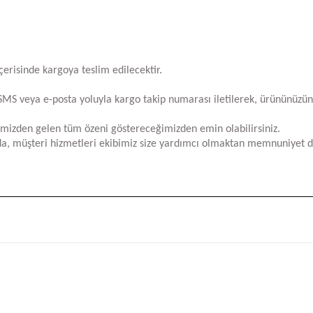
içerisinde kargoya teslim edilecektir.
za SMS veya e-posta yoluyla kargo takip numarası iletilerek, ürününüzü
limizden gelen tüm özeni göstereceğimizden emin olabilirsiniz.
a, müşteri hizmetleri ekibimiz size yardımcı olmaktan memnuniyet d
iğer konularda yetersiz gördüğünüz noktaları öneri formunu kullanarak tara
Bu ürüne ilk yorumu siz yapın!
Yorum Yaz