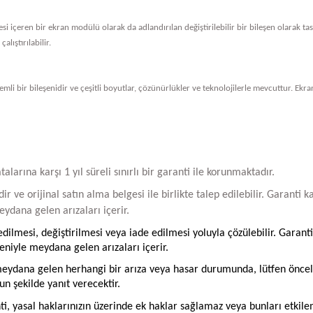
vresi içeren bir ekran modülü olarak da adlandırılan değiştirilebilir bir bileşen olarak 
alıştırılabilir.
li bir bileşenidir ve çeşitli boyutlar, çözünürlükler ve teknolojilerle mevcuttur. Ekran
arına karşı 1 yıl süreli sınırlı bir garanti ile korunmaktadır.
ir ve orijinal satın alma belgesi ile birlikte talep edilebilir. Garant
ydana gelen arızaları içerir.
ilmesi, değiştirilmesi veya iade edilmesi yoluyla çözülebilir. Garanti
iyle meydana gelen arızaları içerir.
ydana gelen herhangi bir arıza veya hasar durumunda, lütfen öncelikle
un şekilde yanıt verecektir.
ti, yasal haklarınızın üzerinde ek haklar sağlamaz veya bunları etkil