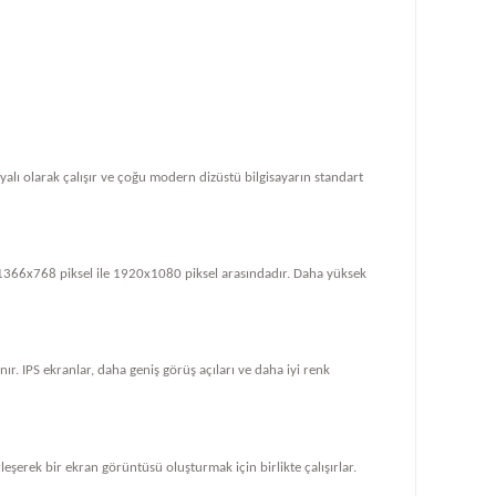
dayalı olarak çalışır ve çoğu modern dizüstü bilgisayarın standart
le 1366x768 piksel ile 1920x1080 piksel arasındadır. Daha yüksek
ır. IPS ekranlar, daha geniş görüş açıları ve daha iyi renk
rleşerek bir ekran görüntüsü oluşturmak için birlikte çalışırlar.