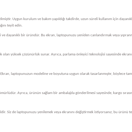
tilmiştir. Uygun kurulum ve bakım yapıldığı takdirde, uzun süreli kullanım için dayanı
ını teyit edin.
eli ve dayanıklı bir üründür. Bu ekran, laptopunuzu yeniden canlandırmak veya yıpranm
cek olan yüksek çözünürlük sunar. Ayrıca, parlama önleyici teknolojisi sayesinde ekranını
 Ekran, laptopunuzun modeline ve boyutuna uygun olarak tasarlanmıştır, böylece tam 
ömürlüdür. Ayrıca, ürünün sağlam bir ambalajda gönderilmesi sayesinde, kargo sırasında
dir. Siz de laptopunuzu yenilemek veya ekranını değiştirmek istiyorsanız, bu ürünü ter