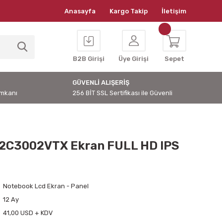
Anasayfa
Kargo Takip
İletişim
B2B Girişi
Üye Girişi
Sepet
GÜVENLİ ALIŞERİŞ
İmkanı
256 BİT SSL Sertifikası ile Güvenli
2C3002VTX Ekran FULL HD IPS
Notebook Lcd Ekran - Panel
12 Ay
41,00 USD + KDV