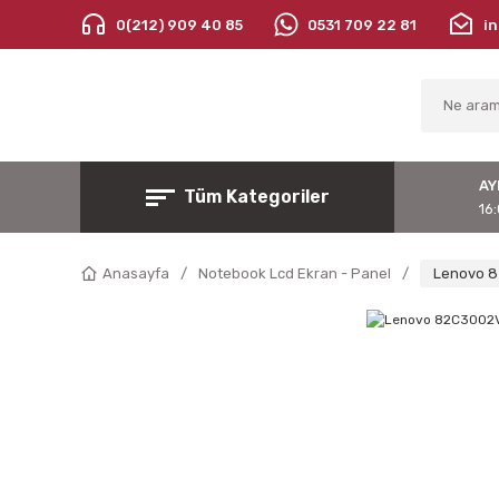
0(212) 909 40 85
0531 709 22 81
i
AY
Tüm Kategoriler
16:
Anasayfa
Notebook Lcd Ekran - Panel
Lenovo 8