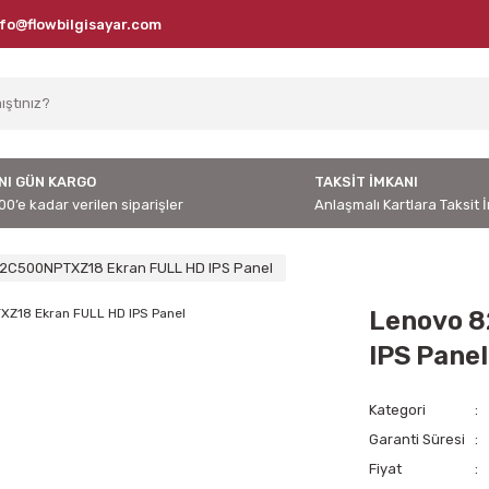
nfo@flowbilgisayar.com
NI GÜN KARGO
TAKSİT İMKANI
00’e kadar verilen siparişler
Anlaşmalı Kartlara Taksit 
2C500NPTXZ18 Ekran FULL HD IPS Panel
Lenovo 
IPS Panel
Kategori
Garanti Süresi
Fiyat