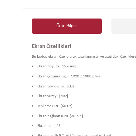
Ürün Bilgisi
Ekran Özellikleri
Bu laptop ekranı özel olarak tasarlanmıştır ve aşağıdaki özelliklere
Ekran boyutu: [15.6 inç]
Ekran çözünürlüğü: [1920 x 1080 piksel]
Ekran teknolojisi: [LED]
Ekran yüzeyi: [Mat]
Yenileme Hızı : [60 Hz]
Ekran bağlantı türü: [30-pin]
Ekran tipi: [IPS]
Ekran paneli: [LG, AU Optronics, Innolux, Boe]