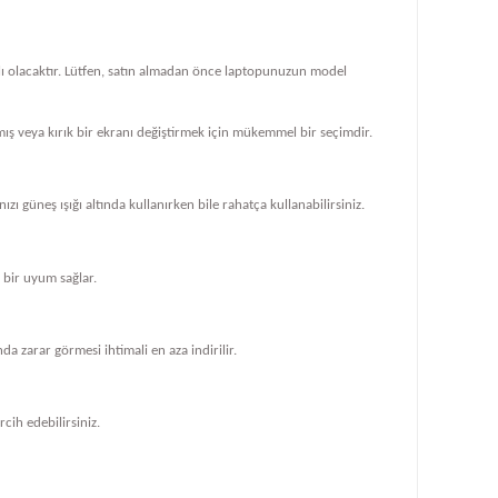
klı olacaktır. Lütfen, satın almadan önce laptopunuzun model
ış veya kırık bir ekranı değiştirmek için mükemmel bir seçimdir.
zı güneş ışığı altında kullanırken bile rahatça kullanabilirsiniz.
bir uyum sağlar.
 zarar görmesi ihtimali en aza indirilir.
cih edebilirsiniz.