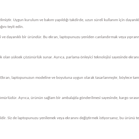
tilmiştir. Uygun kurulum ve bakım yapıldığı takdirde, uzun süreli kullanım için dayanı
ını teyit edin.
eli ve dayanıklı bir üründür. Bu ekran, laptopunuzu yeniden canlandırmak veya yıpranm
cek olan yüksek çözünürlük sunar. Ayrıca, parlama önleyici teknolojisi sayesinde ekranını
 Ekran, laptopunuzun modeline ve boyutuna uygun olarak tasarlanmıştır, böylece tam 
ömürlüdür. Ayrıca, ürünün sağlam bir ambalajda gönderilmesi sayesinde, kargo sırasında
dir. Siz de laptopunuzu yenilemek veya ekranını değiştirmek istiyorsanız, bu ürünü ter