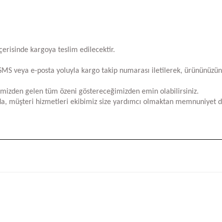
içerisinde kargoya teslim edilecektir.
za SMS veya e-posta yoluyla kargo takip numarası iletilerek, ürününüzü
limizden gelen tüm özeni göstereceğimizden emin olabilirsiniz.
a, müşteri hizmetleri ekibimiz size yardımcı olmaktan memnuniyet d
iğer konularda yetersiz gördüğünüz noktaları öneri formunu kullanarak tara
Bu ürüne ilk yorumu siz yapın!
Yorum Yaz