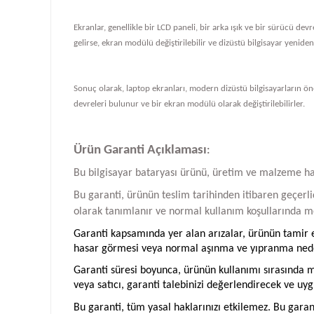
Ekranlar, genellikle bir LCD paneli, bir arka ışık ve bir sürücü de
gelirse, ekran modülü değiştirilebilir ve dizüstü bilgisayar yeniden ç
Sonuç olarak, laptop ekranları, modern dizüstü bilgisayarların önem
devreleri bulunur ve bir ekran modülü olarak değiştirilebilirler.
Ürün Garanti Açıklaması
:
Bu bilgisayar bataryası ürünü, üretim ve malzeme hatal
Bu garanti, ürünün teslim tarihinden itibaren geçerlid
olarak tanımlanır ve normal kullanım koşullarında me
Garanti kapsamında yer alan arızalar, ürünün tamir ed
hasar görmesi veya normal aşınma ve yıpranma neden
Garanti süresi boyunca, ürünün kullanımı sırasında me
veya satıcı, garanti talebinizi değerlendirecek ve uyg
Bu garanti, tüm yasal haklarınızı etkilemez. Bu garan