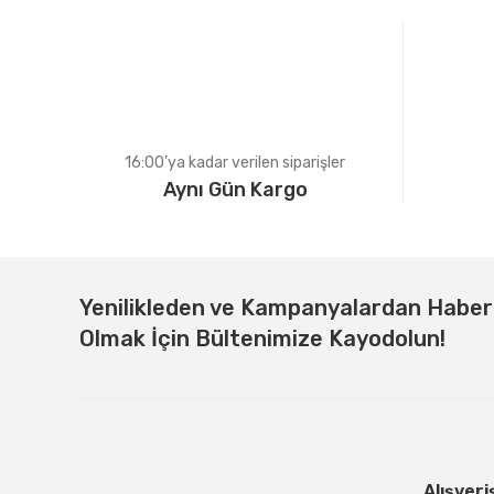
Ürün bilgilerinde hatalar bulunuyor.
Ürün fiyatı diğer sitelerden daha pahalı.
Bu ürüne benzer farklı alternatifler olmalı.
16:00’ya kadar verilen siparişler
Aynı Gün Kargo
Yenilikleden ve Kampanyalardan Habe
Olmak İçin Bültenimize Kayodolun!
Alışveri