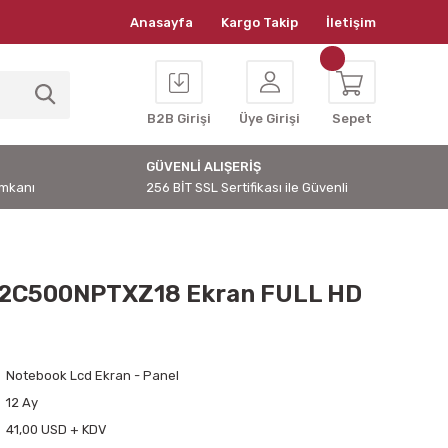
Anasayfa
Kargo Takip
İletişim
B2B Girişi
Üye Girişi
Sepet
GÜVENLİ ALIŞERİŞ
İmkanı
256 BİT SSL Sertifikası ile Güvenli
82C500NPTXZ18 Ekran FULL HD
Notebook Lcd Ekran - Panel
12 Ay
41,00 USD + KDV