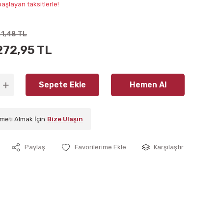
aşlayan taksitlerle!
41,48 TL
272,95 TL
Sepete Ekle
Hemen Al
meti Almak İçin
Bize Ulaşın
Paylaş
Karşılaştır