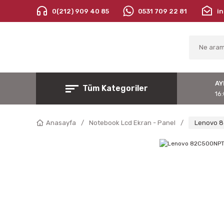
0(212) 909 40 85
0531 709 22 81
i
AY
Tüm Kategoriler
16:
Anasayfa
Notebook Lcd Ekran - Panel
Lenovo 8