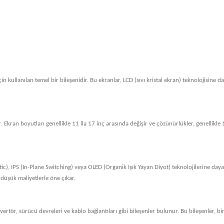
in kullanılan temel bir bileşenidir. Bu ekranlar, LCD (sıvı kristal ekran) teknolojisine 
. Ekran boyutları genellikle 11 ila 17 inç arasında değişir ve çözünürlükler, genellik
tic), IPS (In-Plane Switching) veya OLED (Organik Işık Yayan Diyot) teknolojilerine dayan
 düşük maliyetlerle öne çıkar.
nvertör, sürücü devreleri ve kablo bağlantıları gibi bileşenler bulunur. Bu bileşenler, bi