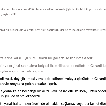
vresi içeren bir ekran modülü olarak da adlandırılan değiştirilebilir bir bileşen olarak 
alıştırılabilir.
li bir bileşenidir ve çeşitli boyutlar, çözünürlükler ve teknolojilerle mevcuttur. Ekran
arına karşı 1 yıl süreli sınırlı bir garanti ile korunmaktadır.
ir ve orijinal satın alma belgesi ile birlikte talep edilebilir. Garant
ydana gelen arızaları içerir.
ilmesi, değiştirilmesi veya iade edilmesi yoluyla çözülebilir. Garanti
iyle meydana gelen arızaları içerir.
ydana gelen herhangi bir arıza veya hasar durumunda, lütfen öncelikle
un şekilde yanıt verecektir.
ti, yasal haklarınızın üzerinde ek haklar sağlamaz veya bunları etkil