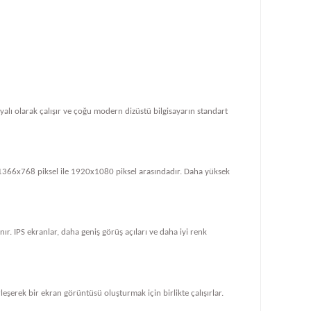
dayalı olarak çalışır ve çoğu modern dizüstü bilgisayarın standart
le 1366x768 piksel ile 1920x1080 piksel arasındadır. Daha yüksek
ır. IPS ekranlar, daha geniş görüş açıları ve daha iyi renk
rleşerek bir ekran görüntüsü oluşturmak için birlikte çalışırlar.