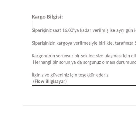
Kargo Bilgisi:
Siparişiniz saat 16:00'ya kadar verilmiş ise aynı gün 
Siparişinizin kargoya verilmesiyle birlikte, tarafını
Kargonuzun sorunsuz bir şekilde size ulaşması için e
Herhangi bir sorun ya da sorgunuz olması durumund
İlginiz ve güveniniz için teşekkür ederiz.
(
Flow Bilgisayar
)
Bu ürünün fiyat bilgisi, resim, ürün açıklamalarında ve d
Görüş ve önerileriniz için teşekkür ederiz.
Ürün resmi kalitesiz, bozuk veya görüntülenemiyor.
Ürün açıklamasında eksik bilgiler bulunuyor.