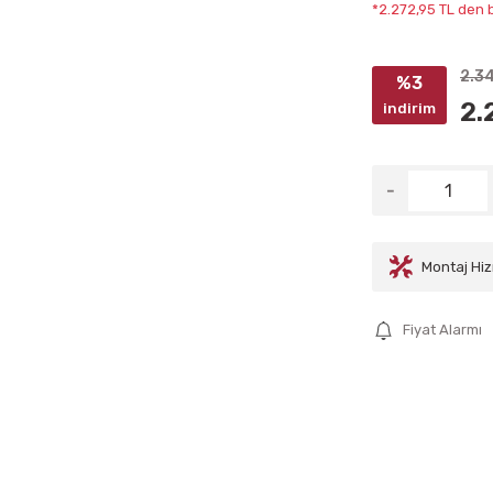
*2.272,95 TL den b
2.3
%3
2.
indirim
Montaj Hiz
Fiyat Alarmı