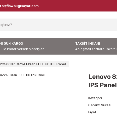
nfo@flowbilgisayar.com
NI GÜN KARGO
TAKSİT İMKANI
00’e kadar verilen siparişler
Anlaşmalı Kartlara Taksit 
2C500NPTXZ24 Ekran FULL HD IPS Panel
Lenovo 
IPS Panel
Kategori
Garanti Süresi
Fiyat