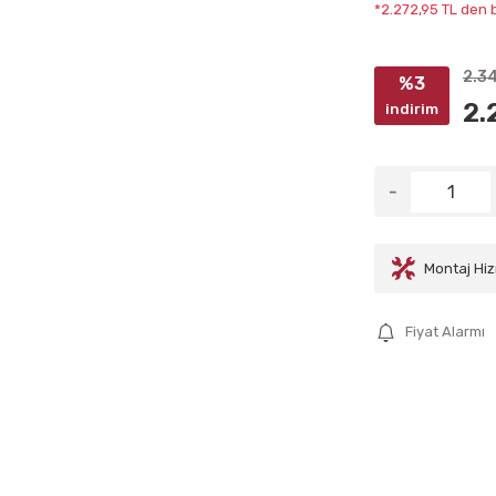
*2.272,95 TL den b
2.3
%3
2.
indirim
Montaj Hiz
Fiyat Alarmı