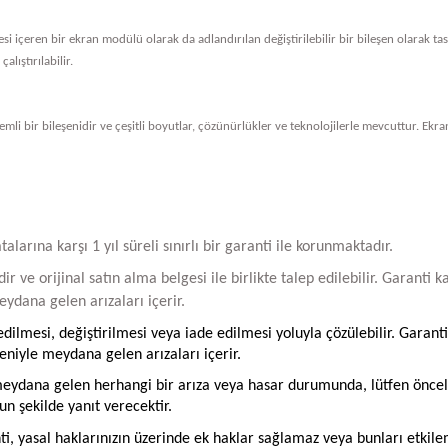
vresi içeren bir ekran modülü olarak da adlandırılan değiştirilebilir bir bileşen olarak 
alıştırılabilir.
li bir bileşenidir ve çeşitli boyutlar, çözünürlükler ve teknolojilerle mevcuttur. Ekran
arına karşı 1 yıl süreli sınırlı bir garanti ile korunmaktadır.
ir ve orijinal satın alma belgesi ile birlikte talep edilebilir. Garant
ydana gelen arızaları içerir.
ilmesi, değiştirilmesi veya iade edilmesi yoluyla çözülebilir. Garanti
iyle meydana gelen arızaları içerir.
ydana gelen herhangi bir arıza veya hasar durumunda, lütfen öncelikle
un şekilde yanıt verecektir.
ti, yasal haklarınızın üzerinde ek haklar sağlamaz veya bunları etkil