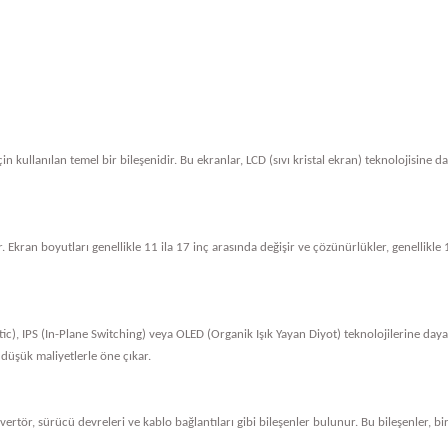
in kullanılan temel bir bileşenidir. Bu ekranlar, LCD (sıvı kristal ekran) teknolojisine 
. Ekran boyutları genellikle 11 ila 17 inç arasında değişir ve çözünürlükler, genellik
tic), IPS (In-Plane Switching) veya OLED (Organik Işık Yayan Diyot) teknolojilerine dayan
 düşük maliyetlerle öne çıkar.
nvertör, sürücü devreleri ve kablo bağlantıları gibi bileşenler bulunur. Bu bileşenler, bi