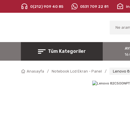
0(212) 909 40 85
0531 709 22 81
i
AY
Tüm Kategoriler
16:
Anasayfa
Notebook Lcd Ekran - Panel
Lenovo 8