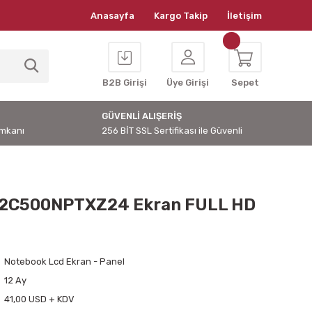
Anasayfa
Kargo Takip
İletişim
B2B Girişi
Üye Girişi
Sepet
GÜVENLİ ALIŞERİŞ
İmkanı
256 BİT SSL Sertifikası ile Güvenli
82C500NPTXZ24 Ekran FULL HD
Notebook Lcd Ekran - Panel
12 Ay
41,00 USD + KDV