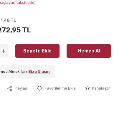
aşlayan taksitlerle!
41,48 TL
272,95 TL
Sepete Ekle
Hemen Al
meti Almak İçin
Bize Ulaşın
Paylaş
Karşılaştır