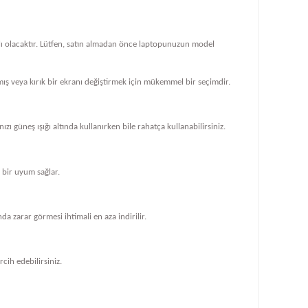
klı olacaktır. Lütfen, satın almadan önce laptopunuzun model
ış veya kırık bir ekranı değiştirmek için mükemmel bir seçimdir.
zı güneş ışığı altında kullanırken bile rahatça kullanabilirsiniz.
bir uyum sağlar.
 zarar görmesi ihtimali en aza indirilir.
cih edebilirsiniz.