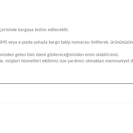
içerisinde kargoya teslim edilecektir.
za SMS veya e-posta yoluyla kargo takip numarası iletilerek, ürününüzü
limizden gelen tüm özeni göstereceğimizden emin olabilirsiniz.
a, müşteri hizmetleri ekibimiz size yardımcı olmaktan memnuniyet d
iğer konularda yetersiz gördüğünüz noktaları öneri formunu kullanarak tara
Bu ürüne ilk yorumu siz yapın!
Yorum Yaz