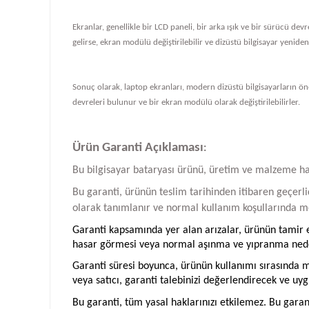
Ekranlar, genellikle bir LCD paneli, bir arka ışık ve bir sürücü de
gelirse, ekran modülü değiştirilebilir ve dizüstü bilgisayar yeniden ç
Sonuç olarak, laptop ekranları, modern dizüstü bilgisayarların önem
devreleri bulunur ve bir ekran modülü olarak değiştirilebilirler.
Ürün Garanti Açıklaması
:
Bu bilgisayar bataryası ürünü, üretim ve malzeme hatal
Bu garanti, ürünün teslim tarihinden itibaren geçerlid
olarak tanımlanır ve normal kullanım koşullarında me
Garanti kapsamında yer alan arızalar, ürünün tamir ed
hasar görmesi veya normal aşınma ve yıpranma neden
Garanti süresi boyunca, ürünün kullanımı sırasında me
veya satıcı, garanti talebinizi değerlendirecek ve uyg
Bu garanti, tüm yasal haklarınızı etkilemez. Bu garan