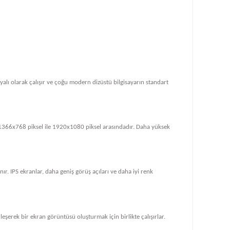
dayalı olarak çalışır ve çoğu modern dizüstü bilgisayarın standart
le 1366x768 piksel ile 1920x1080 piksel arasındadır. Daha yüksek
ır. IPS ekranlar, daha geniş görüş açıları ve daha iyi renk
rleşerek bir ekran görüntüsü oluşturmak için birlikte çalışırlar.