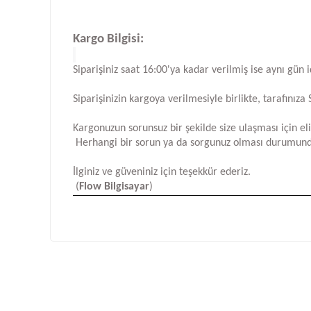
Kargo Bilgisi:
Siparişiniz saat 16:00'ya kadar verilmiş ise aynı gün 
Siparişinizin kargoya verilmesiyle birlikte, tarafını
Kargonuzun sorunsuz bir şekilde size ulaşması için e
Herhangi bir sorun ya da sorgunuz olması durumund
İlginiz ve güveniniz için teşekkür ederiz.
(
Flow Bilgisayar
)
Bu ürünün fiyat bilgisi, resim, ürün açıklamalarında ve d
Görüş ve önerileriniz için teşekkür ederiz.
Ürün resmi kalitesiz, bozuk veya görüntülenemiyor.
Ürün açıklamasında eksik bilgiler bulunuyor.