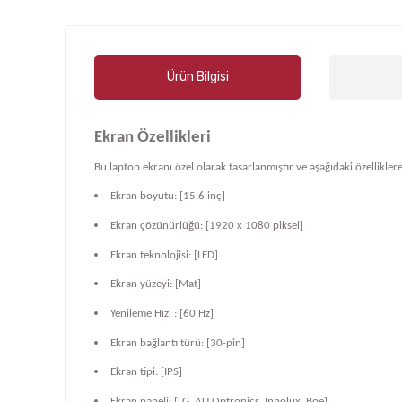
Ürün Bilgisi
Ekran Özellikleri
Bu laptop ekranı özel olarak tasarlanmıştır ve aşağıdaki özelliklere
Ekran boyutu: [15.6 inç]
Ekran çözünürlüğü: [1920 x 1080 piksel]
Ekran teknolojisi: [LED]
Ekran yüzeyi: [Mat]
Yenileme Hızı : [60 Hz]
Ekran bağlantı türü: [30-pin]
Ekran tipi: [IPS]
Ekran paneli: [LG, AU Optronics, Innolux, Boe]