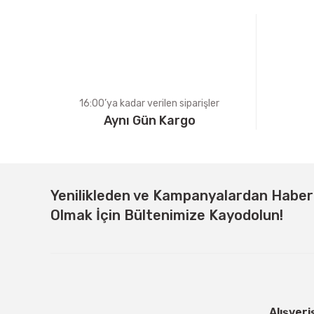
Ürün bilgilerinde hatalar bulunuyor.
Ürün fiyatı diğer sitelerden daha pahalı.
Bu ürüne benzer farklı alternatifler olmalı.
16:00’ya kadar verilen siparişler
Aynı Gün Kargo
Yenilikleden ve Kampanyalardan Habe
Olmak İçin Bültenimize Kayodolun!
Alışveri