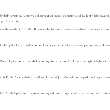
tilmiştir. Uygun kurulum ve bakım yapıldığı takdirde, uzun süreli kullanım için dayanı
ını teyit edin.
eli ve dayanıklı bir üründür. Bu ekran, laptopunuzu yeniden canlandırmak veya yıpranm
cek olan yüksek çözünürlük sunar. Ayrıca, parlama önleyici teknolojisi sayesinde ekranını
 Ekran, laptopunuzun modeline ve boyutuna uygun olarak tasarlanmıştır, böylece tam 
ömürlüdür. Ayrıca, ürünün sağlam bir ambalajda gönderilmesi sayesinde, kargo sırasında
dir. Siz de laptopunuzu yenilemek veya ekranını değiştirmek istiyorsanız, bu ürünü ter