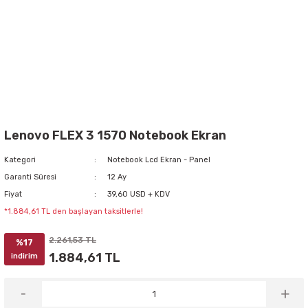
Lenovo FLEX 3 1570 Notebook Ekran
Kategori
Notebook Lcd Ekran - Panel
Garanti Süresi
12 Ay
Fiyat
39,60 USD + KDV
*1.884,61 TL den başlayan taksitlerle!
2.261,53 TL
%17
1.884,61 TL
indirim