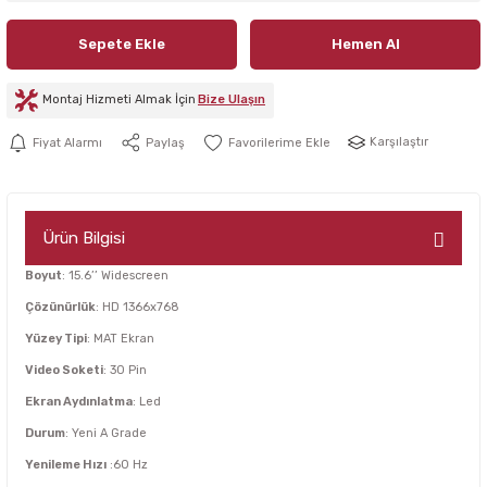
Sepete Ekle
Hemen Al
Montaj Hizmeti Almak İçin
Bize Ulaşın
Karşılaştır
Fiyat Alarmı
Paylaş
Ürün Bilgisi
Boyut
: 15.6’’ Widescreen
Çözünürlük
: HD 1366x768
Yüzey Tipi
: MAT Ekran
Video Soketi
: 30 Pin
Ekran Aydınlatma
: Led
Durum
: Yeni A Grade
Yenileme Hızı
:60 Hz