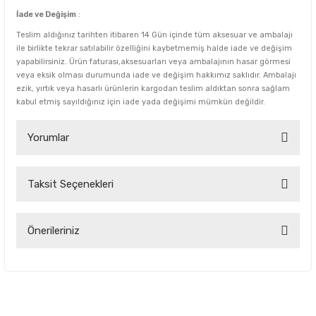
İade ve Değişim
:
Teslim aldığınız tarihten itibaren 14 Gün içinde tüm aksesuar ve ambalajı
ile birlikte tekrar satılabilir özelliğini kaybetmemiş halde iade ve değişim
yapabilirsiniz. Ürün faturası,aksesuarları veya ambalajının hasar görmesi
veya eksik olması durumunda iade ve değişim hakkımız saklıdır. Ambalajı
ezik, yırtık veya hasarlı ürünlerin kargodan teslim aldıktan sonra sağlam
kabul etmiş sayıldığınız için iade yada değişimi mümkün değildir.
Yorumlar
Taksit Seçenekleri
Bu ürüne ilk yorumu siz yapın!
Yorum Yaz
Önerileriniz
Bu ürünün fiyat bilgisi, resim, ürün açıklamalarında ve diğer
konularda yetersiz gördüğünüz noktaları öneri formunu
kullanarak tarafımıza iletebilirsiniz.
Görüş ve önerileriniz için teşekkür ederiz.