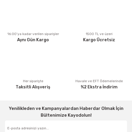
Ürün resmi kalitesiz, bozuk veya görüntülenemiyor.
Ürün açıklamasında eksik bilgiler bulunuyor.
Ürün bilgilerinde hatalar bulunuyor.
Ürün fiyatı diğer sitelerden daha pahalı.
16:00’ya kadar verilen siparişler
1500 TL ve üzeri
Aynı Gün Kargo
Kargo Ücretsiz
Bu ürüne benzer farklı alternatifler olmalı.
Gönder
Her siparişte
Havale ve EFT Ödemelerinde
Taksitli Alışveriş
%2 Ekstra İndirim
Yenilikleden ve Kampanyalardan Haberdar Olmak İçin
Bültenimize Kayodolun!