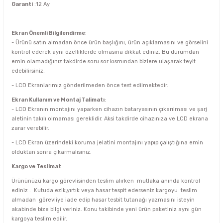
Garanti
:12 Ay
Ekran Önemli Bilgilendirme
:
- Ürünü satın almadan önce ürün başlığını, ürün açıklamasını ve görselini
kontrol ederek aynı özelliklerde olmasına dikkat ediniz. Bu durumdan
emin olamadığınız takdirde soru sor kısmından bizlere ulaşarak teyit
edebilirsiniz.
- LCD Ekranlarımız gönderilmeden önce test edilmektedir.
Ekran Kullanım ve Montaj Talimatı
:
- LCD Ekranın montajını yaparken cihazın bataryasının çıkarılması ve şarj
aletinin takılı olmaması gereklidir. Aksi takdirde cihazınıza ve LCD ekrana
zarar verebilir.
- LCD Ekran üzerindeki koruma jelatini montajını yapıp çalıştığına emin
olduktan sonra çıkarmalısınız.
Kargo ve Teslimat
:
Ürününüzü kargo görevlisinden teslim alırken mutlaka anında kontrol
ediniz . Kutuda ezik,yırtık veya hasar tespit ederseniz kargoyu teslim
almadan görevliye iade edip hasar tesbit tutanağı yazmasını isteyin
akabinde bize bilgi veriniz. Konu takibinde yeni ürün paketiniz aynı gün
kargoya teslim edilir.