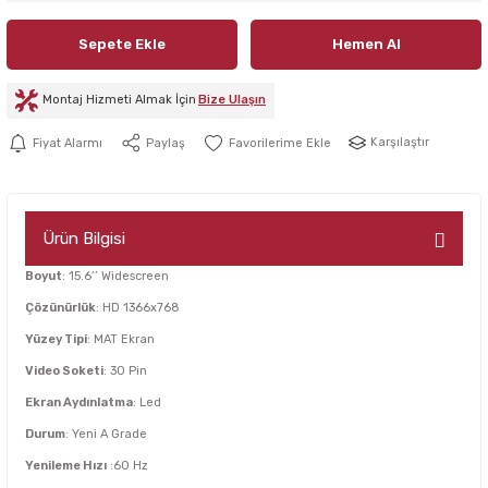
Sepete Ekle
Hemen Al
Montaj Hizmeti Almak İçin
Bize Ulaşın
Karşılaştır
Fiyat Alarmı
Paylaş
Ürün Bilgisi
Boyut
: 15.6’’ Widescreen
Çözünürlük
: HD 1366x768
Yüzey Tipi
: MAT Ekran
Video Soketi
: 30 Pin
Ekran Aydınlatma
: Led
Durum
: Yeni A Grade
Yenileme Hızı
:60 Hz