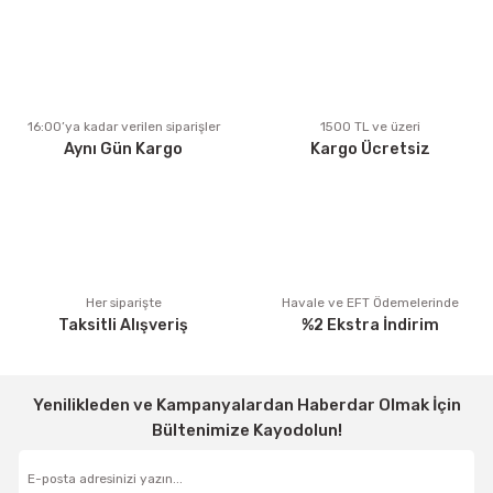
Ürün resmi kalitesiz, bozuk veya görüntülenemiyor.
Ürün açıklamasında eksik bilgiler bulunuyor.
Ürün bilgilerinde hatalar bulunuyor.
Ürün fiyatı diğer sitelerden daha pahalı.
16:00’ya kadar verilen siparişler
1500 TL ve üzeri
Aynı Gün Kargo
Kargo Ücretsiz
Bu ürüne benzer farklı alternatifler olmalı.
Gönder
Her siparişte
Havale ve EFT Ödemelerinde
Taksitli Alışveriş
%2 Ekstra İndirim
Yenilikleden ve Kampanyalardan Haberdar Olmak İçin
Bültenimize Kayodolun!