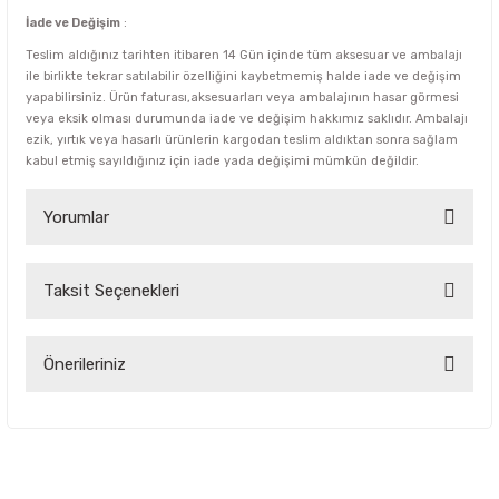
İade ve Değişim
:
Teslim aldığınız tarihten itibaren 14 Gün içinde tüm aksesuar ve ambalajı
ile birlikte tekrar satılabilir özelliğini kaybetmemiş halde iade ve değişim
yapabilirsiniz. Ürün faturası,aksesuarları veya ambalajının hasar görmesi
veya eksik olması durumunda iade ve değişim hakkımız saklıdır. Ambalajı
ezik, yırtık veya hasarlı ürünlerin kargodan teslim aldıktan sonra sağlam
kabul etmiş sayıldığınız için iade yada değişimi mümkün değildir.
Yorumlar
Taksit Seçenekleri
Bu ürüne ilk yorumu siz yapın!
Yorum Yaz
Önerileriniz
Bu ürünün fiyat bilgisi, resim, ürün açıklamalarında ve diğer
konularda yetersiz gördüğünüz noktaları öneri formunu
kullanarak tarafımıza iletebilirsiniz.
Görüş ve önerileriniz için teşekkür ederiz.