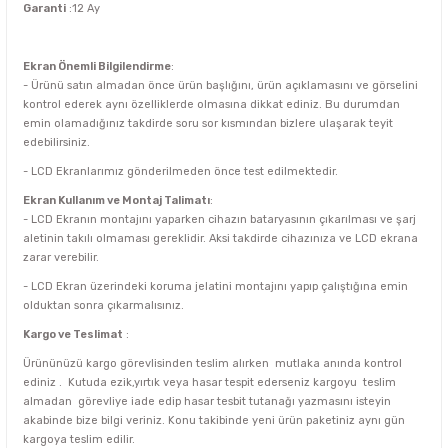
Garanti
:12 Ay
Ekran Önemli Bilgilendirme
:
- Ürünü satın almadan önce ürün başlığını, ürün açıklamasını ve görselini
kontrol ederek aynı özelliklerde olmasına dikkat ediniz. Bu durumdan
emin olamadığınız takdirde soru sor kısmından bizlere ulaşarak teyit
edebilirsiniz.
- LCD Ekranlarımız gönderilmeden önce test edilmektedir.
Ekran Kullanım ve Montaj Talimatı
:
- LCD Ekranın montajını yaparken cihazın bataryasının çıkarılması ve şarj
aletinin takılı olmaması gereklidir. Aksi takdirde cihazınıza ve LCD ekrana
zarar verebilir.
- LCD Ekran üzerindeki koruma jelatini montajını yapıp çalıştığına emin
olduktan sonra çıkarmalısınız.
Kargo ve Teslimat
:
Ürününüzü kargo görevlisinden teslim alırken mutlaka anında kontrol
ediniz . Kutuda ezik,yırtık veya hasar tespit ederseniz kargoyu teslim
almadan görevliye iade edip hasar tesbit tutanağı yazmasını isteyin
akabinde bize bilgi veriniz. Konu takibinde yeni ürün paketiniz aynı gün
kargoya teslim edilir.