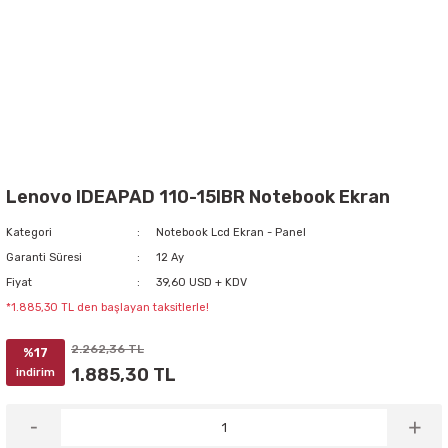
Lenovo IDEAPAD 110-15IBR Notebook Ekran
Kategori
Notebook Lcd Ekran - Panel
Garanti Süresi
12 Ay
Fiyat
39,60 USD + KDV
*1.885,30 TL den başlayan taksitlerle!
2.262,36 TL
%17
1.885,30 TL
indirim