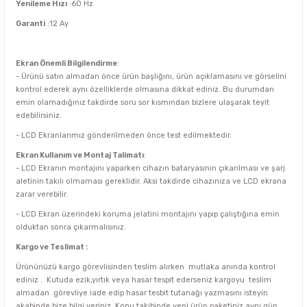
Yenileme Hızı
:60 Hz
Garanti
:12 Ay
Ekran Önemli Bilgilendirme
:
- Ürünü satın almadan önce ürün başlığını, ürün açıklamasını ve görselini
kontrol ederek aynı özelliklerde olmasına dikkat ediniz. Bu durumdan
emin olamadığınız takdirde soru sor kısmından bizlere ulaşarak teyit
edebilirsiniz.
- LCD Ekranlarımız gönderilmeden önce test edilmektedir.
Ekran Kullanım ve Montaj Talimatı
:
- LCD Ekranın montajını yaparken cihazın bataryasının çıkarılması ve şarj
aletinin takılı olmaması gereklidir. Aksi takdirde cihazınıza ve LCD ekrana
zarar verebilir.
- LCD Ekran üzerindeki koruma jelatini montajını yapıp çalıştığına emin
olduktan sonra çıkarmalısınız.
Kargo ve Teslimat :
Ürününüzü kargo görevlisinden teslim alırken mutlaka anında kontrol
ediniz . Kutuda ezik,yırtık veya hasar tespit ederseniz kargoyu teslim
almadan görevliye iade edip hasar tesbit tutanağı yazmasını isteyin
akabinde bize bilgi veriniz. Konu takibinde yeni ürün paketiniz aynı gün