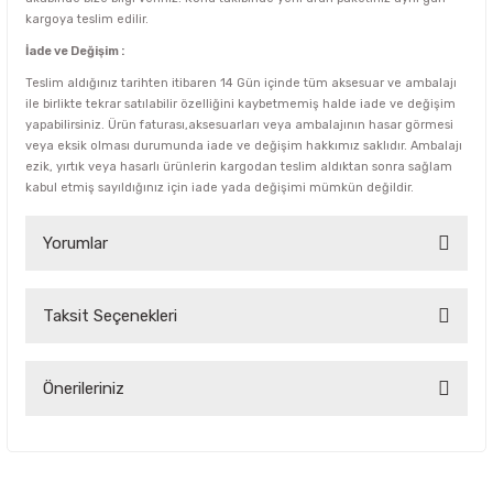
kargoya teslim edilir.
İade ve Değişim :
Teslim aldığınız tarihten itibaren 14 Gün içinde tüm aksesuar ve ambalajı
ile birlikte tekrar satılabilir özelliğini kaybetmemiş halde iade ve değişim
yapabilirsiniz. Ürün faturası,aksesuarları veya ambalajının hasar görmesi
veya eksik olması durumunda iade ve değişim hakkımız saklıdır. Ambalajı
ezik, yırtık veya hasarlı ürünlerin kargodan teslim aldıktan sonra sağlam
kabul etmiş sayıldığınız için iade yada değişimi mümkün değildir.
Yorumlar
Taksit Seçenekleri
Bu ürüne ilk yorumu siz yapın!
Yorum Yaz
Önerileriniz
Bu ürünün fiyat bilgisi, resim, ürün açıklamalarında ve diğer
konularda yetersiz gördüğünüz noktaları öneri formunu
kullanarak tarafımıza iletebilirsiniz.
Görüş ve önerileriniz için teşekkür ederiz.