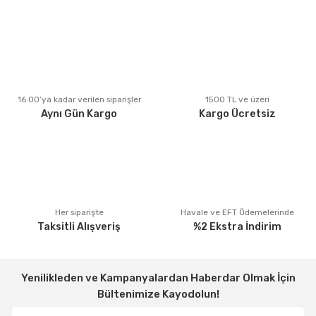
Ürün resmi kalitesiz, bozuk veya görüntülenemiyor.
Ürün açıklamasında eksik bilgiler bulunuyor.
Ürün bilgilerinde hatalar bulunuyor.
Ürün fiyatı diğer sitelerden daha pahalı.
16:00’ya kadar verilen siparişler
1500 TL ve üzeri
Aynı Gün Kargo
Kargo Ücretsiz
Bu ürüne benzer farklı alternatifler olmalı.
Gönder
Her siparişte
Havale ve EFT Ödemelerinde
Taksitli Alışveriş
%2 Ekstra İndirim
Yenilikleden ve Kampanyalardan Haberdar Olmak İçin
Bültenimize Kayodolun!