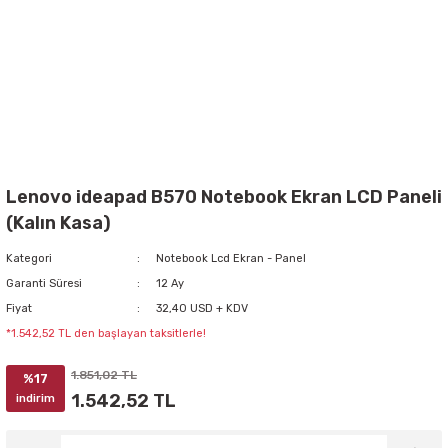
Lenovo ideapad B570 Notebook Ekran LCD Paneli
(Kalın Kasa)
Kategori
Notebook Lcd Ekran - Panel
Garanti Süresi
12 Ay
Fiyat
32,40 USD + KDV
*1.542,52 TL den başlayan taksitlerle!
1.851,02 TL
%17
1.542,52 TL
indirim