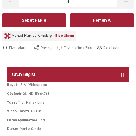
Sepete Ekle
Hemen Al
Montaj Hizmeti Almak İçin
Bize Ulaşın
Karşılaştır
Fiyat Alarmı
Paylaş
Ürün Bilgisi
Boyut
: 15.6’’ Widescreen
Çözünürlük
: HD 1366x768
Yüzey Tipi
: Parlak Ekran
Video Soketi
: 40 Pin
Ekran Aydınlatma
: Led
Durum
: Yeni A Grade