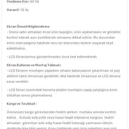
Yenileme Hızı
:60 Hz
Garanti
:12 Ay
Ekran Önemli Bilgilendirme
:
- Ürünü satın almadan önce ürün başlığını, ürün açıklamasını ve görselini
kontrol ederek aynı özelliklerde olmasına dikkat ediniz. Bu durumdan
emin olamadığınız takdirde soru sor kısmından bizlere ulaşarak teyit
edebilirsiniz.
- LCD Ekranlarımız gönderilmeden önce test edilmektedir.
Ekran Kullanım ve Montaj Talimatı
:
- LCD Ekranın montajını yaparken cihazın bataryasının çıkarılması ve şarj
aletinin takılı olmaması gereklidir. Aksi takdirde cihazınıza ve LCD ekrana
zarar verebilir.
- LCD Ekran üzerindeki koruma jelatini montajını yapıp çalıştığına emin
olduktan sonra çıkarmalısınız.
Kargo ve Teslimat :
Ürününüzü kargo görevlisinden teslim alırken mutlaka anında kontrol
ediniz . Kutuda ezik,yırtık veya hasar tespit ederseniz kargoyu teslim
almadan görevliye iade edip hasar tesbit tutanağı yazmasını isteyin
akabinde bize bilgi veriniz. Konu takibinde yeni ürün paketiniz aynı gün