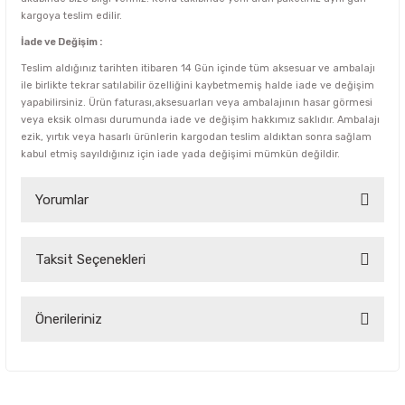
kargoya teslim edilir.
İade ve Değişim :
Teslim aldığınız tarihten itibaren 14 Gün içinde tüm aksesuar ve ambalajı
ile birlikte tekrar satılabilir özelliğini kaybetmemiş halde iade ve değişim
yapabilirsiniz. Ürün faturası,aksesuarları veya ambalajının hasar görmesi
veya eksik olması durumunda iade ve değişim hakkımız saklıdır. Ambalajı
ezik, yırtık veya hasarlı ürünlerin kargodan teslim aldıktan sonra sağlam
kabul etmiş sayıldığınız için iade yada değişimi mümkün değildir.
Yorumlar
Taksit Seçenekleri
Bu ürüne ilk yorumu siz yapın!
Yorum Yaz
Önerileriniz
Bu ürünün fiyat bilgisi, resim, ürün açıklamalarında ve diğer
konularda yetersiz gördüğünüz noktaları öneri formunu
kullanarak tarafımıza iletebilirsiniz.
Görüş ve önerileriniz için teşekkür ederiz.