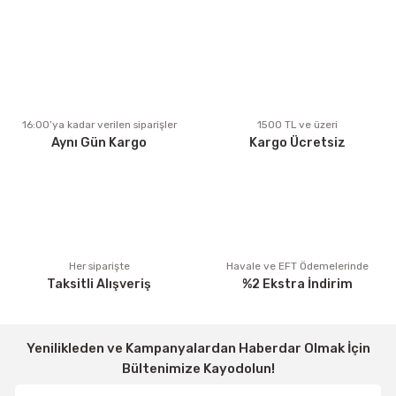
Ürün resmi kalitesiz, bozuk veya görüntülenemiyor.
Ürün açıklamasında eksik bilgiler bulunuyor.
Ürün bilgilerinde hatalar bulunuyor.
Ürün fiyatı diğer sitelerden daha pahalı.
16:00’ya kadar verilen siparişler
1500 TL ve üzeri
Aynı Gün Kargo
Kargo Ücretsiz
Bu ürüne benzer farklı alternatifler olmalı.
Gönder
Her siparişte
Havale ve EFT Ödemelerinde
Taksitli Alışveriş
%2 Ekstra İndirim
Yenilikleden ve Kampanyalardan Haberdar Olmak İçin
Bültenimize Kayodolun!