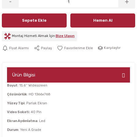
Sepete Ekle
Hemen Al
Montaj Hizmeti Almak İçin
Bize Ulaşın
Karşılaştır
Fiyat Alarmı
Paylaş
Ürün Bilgisi
Boyut
: 15.6’’ Widescreen
Çözünürlük
: HD 1366x768
Yüzey Tipi
: Parlak Ekran
Video Soketi
: 40 Pin
Ekran Aydınlatma
: Led
Durum
: Yeni A Grade