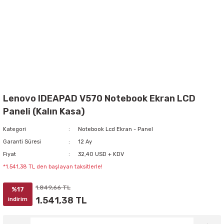
Lenovo IDEAPAD V570 Notebook Ekran LCD
Paneli (Kalın Kasa)
Kategori
Notebook Lcd Ekran - Panel
Garanti Süresi
12 Ay
Fiyat
32,40 USD + KDV
*1.541,38 TL den başlayan taksitlerle!
1.849,66 TL
%17
1.541,38 TL
indirim