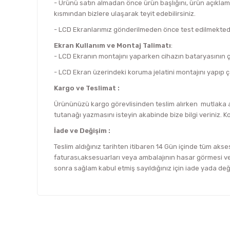
- Ürünü satın almadan önce ürün başlığını, ürün açıklam
kısmından bizlere ulaşarak teyit edebilirsiniz.
- LCD Ekranlarımız gönderilmeden önce test edilmektedi
Ekran Kullanım ve Montaj Talimatı
:
- LCD Ekranın montajını yaparken cihazın bataryasının çık
- LCD Ekran üzerindeki koruma jelatini montajını yapıp ç
Kargo ve Teslimat :
Ürününüzü kargo görevlisinden teslim alırken mutlaka an
tutanağı yazmasını isteyin akabinde bize bilgi veriniz. K
İade ve Değişim :
Teslim aldığınız tarihten itibaren 14 Gün içinde tüm akses
faturası,aksesuarları veya ambalajının hasar görmesi vey
sonra sağlam kabul etmiş sayıldığınız için iade yada de
Bu ürünün fiyat bilgisi, resim, ürün açıklamalarında ve d
Görüş ve önerileriniz için teşekkür ederiz.
Ürün resmi kalitesiz, bozuk veya görüntülenemiyor.