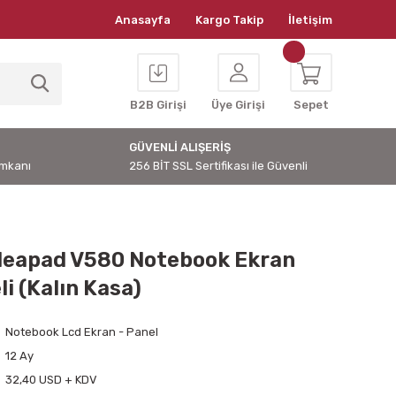
Anasayfa
Kargo Takip
İletişim
B2B Girişi
Üye Girişi
Sepet
GÜVENLİ ALIŞERİŞ
İmkanı
256 BİT SSL Sertifikası ile Güvenli
deapad V580 Notebook Ekran
i (Kalın Kasa)
Notebook Lcd Ekran - Panel
12 Ay
32,40 USD + KDV