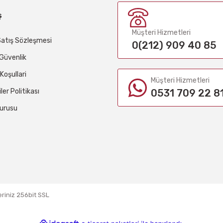
ş
Müşteri Hizmetleri
Satış Sözleşmesi
0(212) 909 40 85
e Güvenlik
 Koşullari
Müşteri Hizmetleri
iler Politikası
0531 709 22 8
urusu
eriniz 256bit SSL