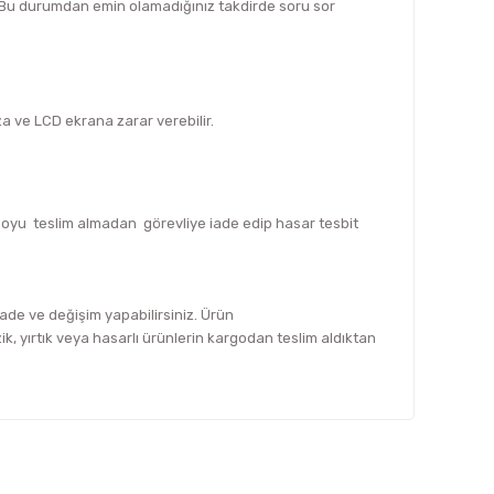
z. Bu durumdan emin olamadığınız takdirde soru sor
za ve LCD ekrana zarar verebilir.
rgoyu teslim almadan görevliye iade edip hasar tesbit
 iade ve değişim yapabilirsiniz. Ürün
, yırtık veya hasarlı ürünlerin kargodan teslim aldıktan
fımıza iletebilirsiniz.