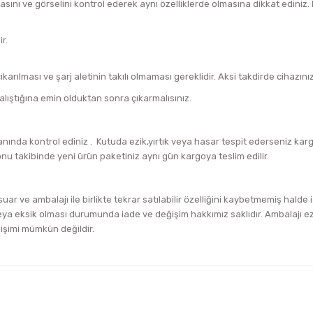
asını ve görselini kontrol ederek aynı özelliklerde olmasına dikkat edini
r.
arılması ve şarj aletinin takılı olmaması gereklidir. Aksi takdirde cihazını
alıştığına emin olduktan sonra çıkarmalısınız.
ında kontrol ediniz . Kutuda ezik,yırtık veya hasar tespit ederseniz ka
onu takibinde yeni ürün paketiniz aynı gün kargoya teslim edilir.
uar ve ambalajı ile birlikte tekrar satılabilir özelliğini kaybetmemiş halde
a eksik olması durumunda iade ve değişim hakkımız saklıdır. Ambalajı ezik
ğişimi mümkün değildir.
iğer konularda yetersiz gördüğünüz noktaları öneri formunu kullanarak tara
Bu ürüne ilk yorumu siz yapın!