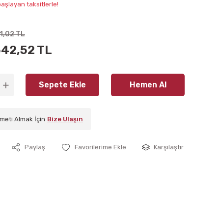
aşlayan taksitlerle!
1,02 TL
542,52 TL
Sepete Ekle
Hemen Al
meti Almak İçin
Bize Ulaşın
Paylaş
Karşılaştır