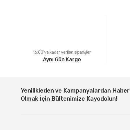
Ürün açıklamasında eksik bilgiler bulunuyor.
Ürün bilgilerinde hatalar bulunuyor.
Ürün fiyatı diğer sitelerden daha pahalı.
Bu ürüne benzer farklı alternatifler olmalı.
16:00’ya kadar verilen siparişler
Aynı Gün Kargo
Yenilikleden ve Kampanyalardan Habe
Olmak İçin Bültenimize Kayodolun!