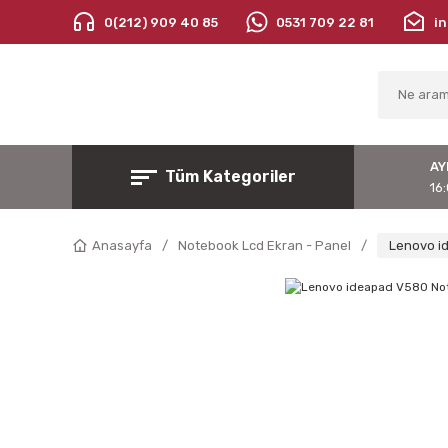
0(212) 909 40 85
0531 709 22 81
i
AY
Tüm Kategoriler
16:
Anasayfa
Notebook Lcd Ekran - Panel
Lenovo i