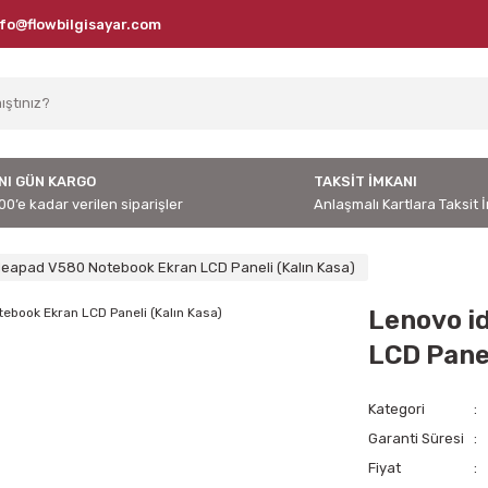
nfo@flowbilgisayar.com
NI GÜN KARGO
TAKSİT İMKANI
00’e kadar verilen siparişler
Anlaşmalı Kartlara Taksit 
deapad V580 Notebook Ekran LCD Paneli (Kalın Kasa)
Lenovo i
LCD Panel
Kategori
Garanti Süresi
Fiyat