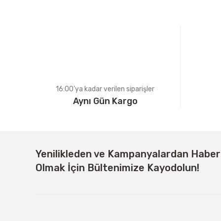
Ürün açıklamasında eksik bilgiler bulunuyor.
Ürün bilgilerinde hatalar bulunuyor.
Ürün fiyatı diğer sitelerden daha pahalı.
Bu ürüne benzer farklı alternatifler olmalı.
16:00’ya kadar verilen siparişler
Aynı Gün Kargo
Yenilikleden ve Kampanyalardan Habe
Olmak İçin Bültenimize Kayodolun!