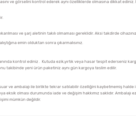
asını ve görselini kontrol ederek aynı özelliklerde olmasına dikkat edini
r.
arılması ve şarj aletinin takılı olmaması gereklidir. Aksi takdirde cihazını
alıştığına emin olduktan sonra çıkarmalısınız.
ında kontrol ediniz . Kutuda ezik,yırtık veya hasar tespit ederseniz ka
onu takibinde yeni ürün paketiniz aynı gün kargoya teslim edilir.
uar ve ambalajı ile birlikte tekrar satılabilir özelliğini kaybetmemiş halde
a eksik olması durumunda iade ve değişim hakkımız saklıdır. Ambalajı ezik
ğişimi mümkün değildir.
iğer konularda yetersiz gördüğünüz noktaları öneri formunu kullanarak tara
Bu ürüne ilk yorumu siz yapın!