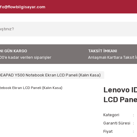
nfo@flowbilgisayar.com
NI GÜN KARGO
TAKSİT İMKANI
00’e kadar verilen siparişler
Anlaşmalı Kartlara Taksit 
DEAPAD Y500 Notebook Ekran LCD Paneli (Kalın Kasa)
Lenovo I
LCD Panel
Kategori
Garanti Süresi
Fiyat