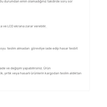
z. Bu durumdan emin olamadığınız takdirde soru sor
za ve LCD ekrana zarar verebilir.
rgoyu teslim almadan görevliye iade edip hasar tesbit
 iade ve değişim yapabilirsiniz. Ürün
, yırtık veya hasarlı ürünlerin kargodan teslim aldıktan
fımıza iletebilirsiniz.