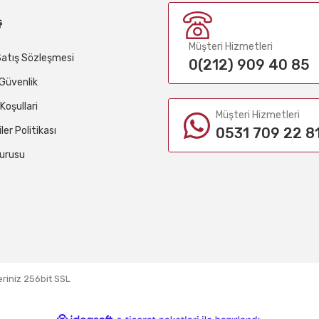
ş
Müşteri Hizmetleri
Satış Sözleşmesi
0(212) 909 40 85
e Güvenlik
 Koşullari
Müşteri Hizmetleri
iler Politikası
0531 709 22 8
urusu
eriniz 256bit SSL