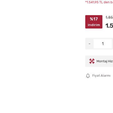
*1.541,95 TL den b
1.8
%17
1.
indirim
Montaj Hiz
Fiyat Alarmı