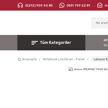
0(212) 909 40 85
0531 709 22 81
i
AY
Tüm Kategoriler
16:
Anasayfa
Notebook Lcd Ekran - Panel
Lenovo I