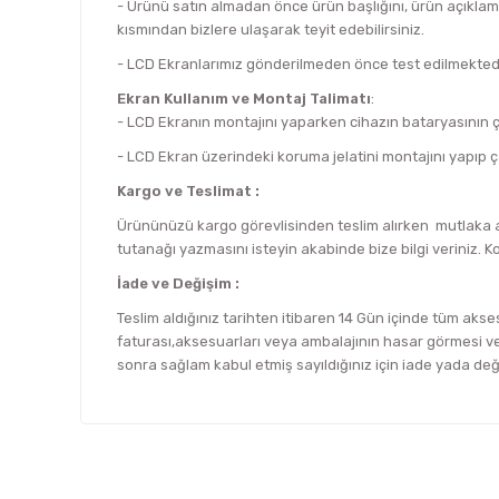
- Ürünü satın almadan önce ürün başlığını, ürün açıklam
kısmından bizlere ulaşarak teyit edebilirsiniz.
- LCD Ekranlarımız gönderilmeden önce test edilmektedi
Ekran Kullanım ve Montaj Talimatı
:
- LCD Ekranın montajını yaparken cihazın bataryasının çık
- LCD Ekran üzerindeki koruma jelatini montajını yapıp ç
Kargo ve Teslimat :
Ürününüzü kargo görevlisinden teslim alırken mutlaka an
tutanağı yazmasını isteyin akabinde bize bilgi veriniz. K
İade ve Değişim :
Teslim aldığınız tarihten itibaren 14 Gün içinde tüm akses
faturası,aksesuarları veya ambalajının hasar görmesi vey
sonra sağlam kabul etmiş sayıldığınız için iade yada de
Bu ürünün fiyat bilgisi, resim, ürün açıklamalarında ve d
Görüş ve önerileriniz için teşekkür ederiz.
Ürün resmi kalitesiz, bozuk veya görüntülenemiyor.