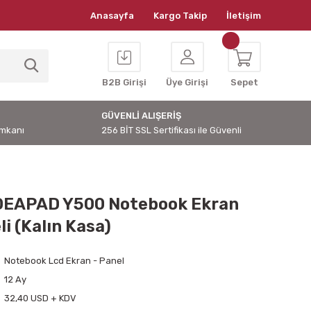
Anasayfa
Kargo Takip
İletişim
B2B Girişi
Üye Girişi
Sepet
GÜVENLİ ALIŞERİŞ
İmkanı
256 BİT SSL Sertifikası ile Güvenli
DEAPAD Y500 Notebook Ekran
i (Kalın Kasa)
Notebook Lcd Ekran - Panel
12 Ay
32,40 USD + KDV