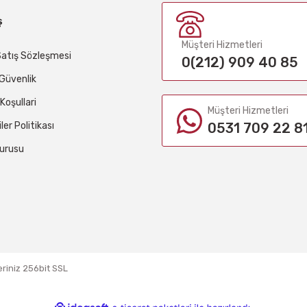
ş
Müşteri Hizmetleri
Satış Sözleşmesi
0(212) 909 40 85
e Güvenlik
 Koşullari
Müşteri Hizmetleri
iler Politikası
0531 709 22 8
urusu
eriniz 256bit SSL