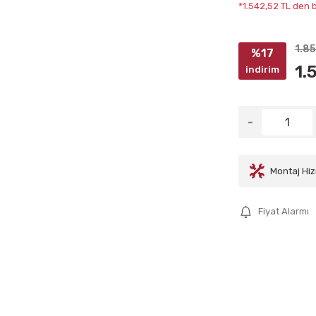
*1.542,52 TL den b
1.85
%17
1.
indirim
Montaj Hiz
Fiyat Alarmı