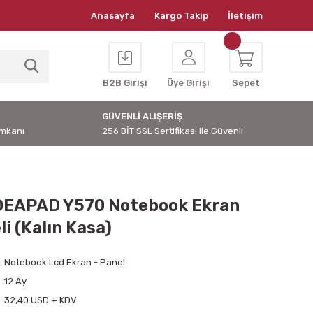
Anasayfa
Kargo Takip
İletişim
B2B Girişi
Üye Girişi
Sepet
GÜVENLİ ALIŞERİŞ
İmkanı
256 BİT SSL Sertifikası ile Güvenli
DEAPAD Y570 Notebook Ekran
i (Kalın Kasa)
Notebook Lcd Ekran - Panel
12 Ay
32,40 USD + KDV