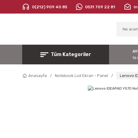
0(212) 909 40 85
0531 709 22 81
i
AY
Tüm Kategoriler
16:
Anasayfa
Notebook Lcd Ekran - Panel
Lenovo I