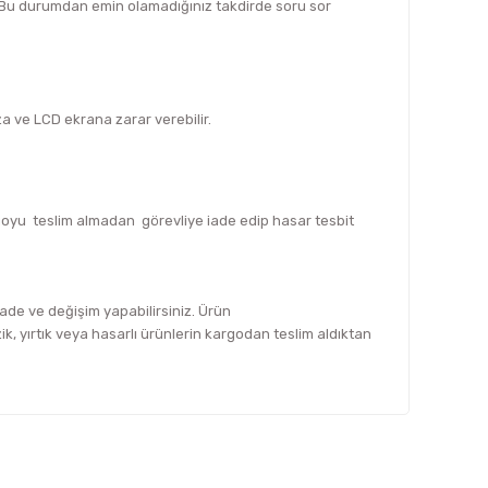
z. Bu durumdan emin olamadığınız takdirde soru sor
za ve LCD ekrana zarar verebilir.
rgoyu teslim almadan görevliye iade edip hasar tesbit
 iade ve değişim yapabilirsiniz. Ürün
, yırtık veya hasarlı ürünlerin kargodan teslim aldıktan
fımıza iletebilirsiniz.