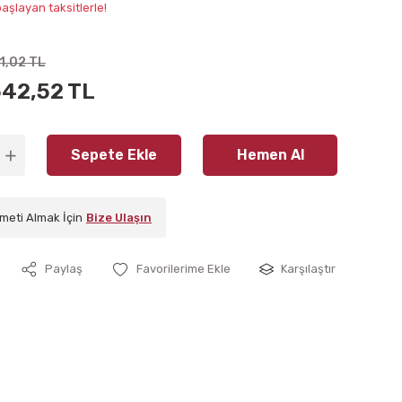
aşlayan taksitlerle!
1,02 TL
542,52 TL
Sepete Ekle
Hemen Al
meti Almak İçin
Bize Ulaşın
Paylaş
Karşılaştır