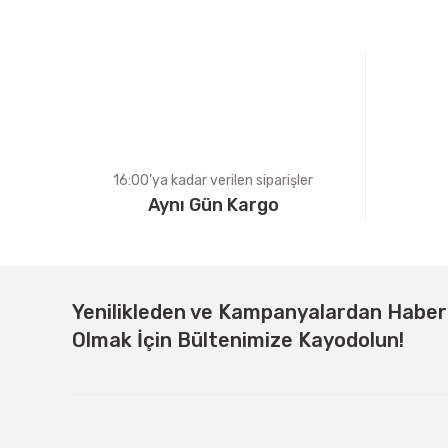
Ürün açıklamasında eksik bilgiler bulunuyor.
Ürün bilgilerinde hatalar bulunuyor.
Ürün fiyatı diğer sitelerden daha pahalı.
Bu ürüne benzer farklı alternatifler olmalı.
16:00’ya kadar verilen siparişler
Aynı Gün Kargo
Yenilikleden ve Kampanyalardan Habe
Olmak İçin Bültenimize Kayodolun!