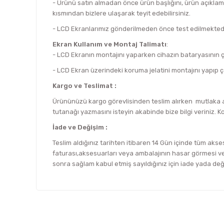
- Ürünü satın almadan önce ürün başlığını, ürün açıklam
kısmından bizlere ulaşarak teyit edebilirsiniz.
- LCD Ekranlarımız gönderilmeden önce test edilmektedi
Ekran Kullanım ve Montaj Talimatı
:
- LCD Ekranın montajını yaparken cihazın bataryasının çık
- LCD Ekran üzerindeki koruma jelatini montajını yapıp ç
Kargo ve Teslimat :
Ürününüzü kargo görevlisinden teslim alırken mutlaka an
tutanağı yazmasını isteyin akabinde bize bilgi veriniz. K
İade ve Değişim :
Teslim aldığınız tarihten itibaren 14 Gün içinde tüm akses
faturası,aksesuarları veya ambalajının hasar görmesi vey
sonra sağlam kabul etmiş sayıldığınız için iade yada de
Bu ürünün fiyat bilgisi, resim, ürün açıklamalarında ve d
Görüş ve önerileriniz için teşekkür ederiz.
Ürün resmi kalitesiz, bozuk veya görüntülenemiyor.