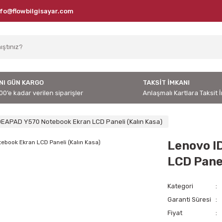
nfo@flowbilgisayar.com
NI GÜN KARGO
TAKSİT İMKANI
00’e kadar verilen siparişler
Anlaşmalı Kartlara Taksit 
DEAPAD Y570 Notebook Ekran LCD Paneli (Kalın Kasa)
Lenovo I
LCD Panel
Kategori
Garanti Süresi
Fiyat