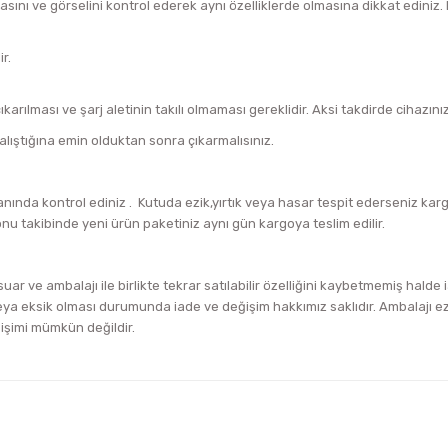
asını ve görselini kontrol ederek aynı özelliklerde olmasına dikkat edini
r.
arılması ve şarj aletinin takılı olmaması gereklidir. Aksi takdirde cihazını
alıştığına emin olduktan sonra çıkarmalısınız.
ında kontrol ediniz . Kutuda ezik,yırtık veya hasar tespit ederseniz ka
onu takibinde yeni ürün paketiniz aynı gün kargoya teslim edilir.
uar ve ambalajı ile birlikte tekrar satılabilir özelliğini kaybetmemiş halde
a eksik olması durumunda iade ve değişim hakkımız saklıdır. Ambalajı ezik
ğişimi mümkün değildir.
iğer konularda yetersiz gördüğünüz noktaları öneri formunu kullanarak tara
Bu ürüne ilk yorumu siz yapın!