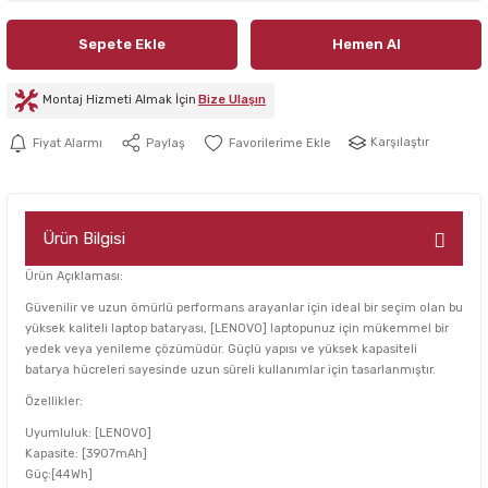
Sepete Ekle
Hemen Al
Montaj Hizmeti Almak İçin
Bize Ulaşın
Karşılaştır
Fiyat Alarmı
Paylaş
Ürün Bilgisi
Ürün Açıklaması:
Güvenilir ve uzun ömürlü performans arayanlar için ideal bir seçim olan bu
yüksek kaliteli laptop bataryası, [LENOVO] laptopunuz için mükemmel bir
yedek veya yenileme çözümüdür. Güçlü yapısı ve yüksek kapasiteli
batarya hücreleri sayesinde uzun süreli kullanımlar için tasarlanmıştır.
Özellikler:
Uyumluluk: [LENOVO]
Kapasite: [3907mAh]
Güç:[44Wh]