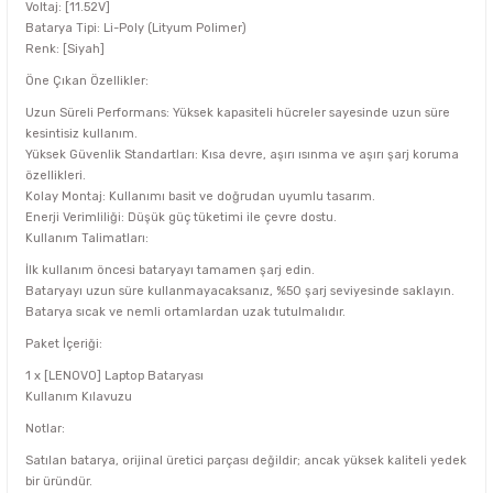
Voltaj: [11.52V]
Batarya Tipi: Li-Poly (Lityum Polimer)
Renk: [Siyah]
Öne Çıkan Özellikler:
Uzun Süreli Performans: Yüksek kapasiteli hücreler sayesinde uzun süre
kesintisiz kullanım.
Yüksek Güvenlik Standartları: Kısa devre, aşırı ısınma ve aşırı şarj koruma
özellikleri.
Kolay Montaj: Kullanımı basit ve doğrudan uyumlu tasarım.
Enerji Verimliliği: Düşük güç tüketimi ile çevre dostu.
Kullanım Talimatları:
İlk kullanım öncesi bataryayı tamamen şarj edin.
Bataryayı uzun süre kullanmayacaksanız, %50 şarj seviyesinde saklayın.
Batarya sıcak ve nemli ortamlardan uzak tutulmalıdır.
Paket İçeriği:
1 x [LENOVO] Laptop Bataryası
Kullanım Kılavuzu
Notlar:
Satılan batarya, orijinal üretici parçası değildir; ancak yüksek kaliteli yedek
bir üründür.