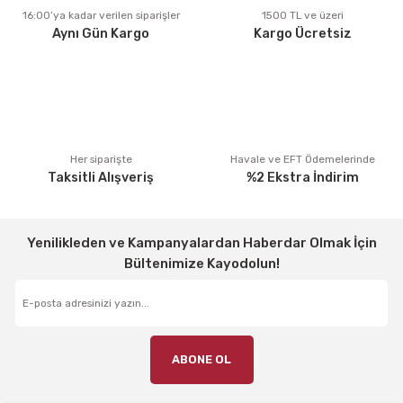
Ürün fiyatı diğer sitelerden daha pahalı.
16:00’ya kadar verilen siparişler
1500 TL ve üzeri
Aynı Gün Kargo
Kargo Ücretsiz
Bu ürüne benzer farklı alternatifler olmalı.
Gönder
Her siparişte
Havale ve EFT Ödemelerinde
Taksitli Alışveriş
%2 Ekstra İndirim
Yenilikleden ve Kampanyalardan Haberdar Olmak İçin
Bültenimize Kayodolun!
ABONE OL