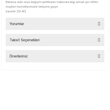
Batarya iade veya değişim politikaları hakkında bilgi almak için lütfen
müşteri hizmetlerimizle iletişime geçin.
Garanti: [12 AY]
Yorumlar
Taksit Seçenekleri
Bu ürüne ilk yorumu siz yapın!
Yorum Yaz
Önerileriniz
Bu ürünün fiyat bilgisi, resim, ürün açıklamalarında ve diğer
konularda yetersiz gördüğünüz noktaları öneri formunu
kullanarak tarafımıza iletebilirsiniz.
Görüş ve önerileriniz için teşekkür ederiz.
Ürün resmi kalitesiz, bozuk veya görüntülenemiyor.
Ürün açıklamasında eksik bilgiler bulunuyor.
Ürün bilgilerinde hatalar bulunuyor.