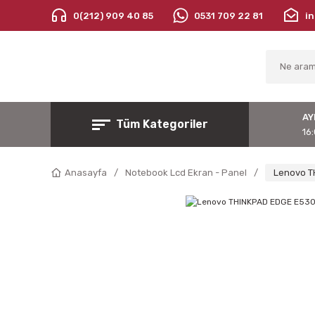
0(212) 909 40 85
0531 709 22 81
i
AY
Tüm Kategoriler
16:
Anasayfa
Notebook Lcd Ekran - Panel
Lenovo T