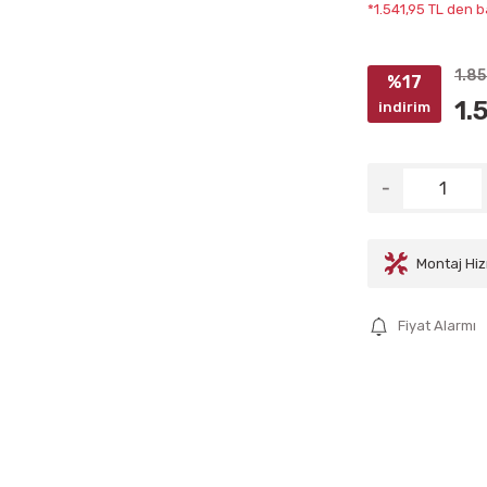
*1.541,95 TL den b
1.8
%17
1.
indirim
Montaj Hiz
Fiyat Alarmı