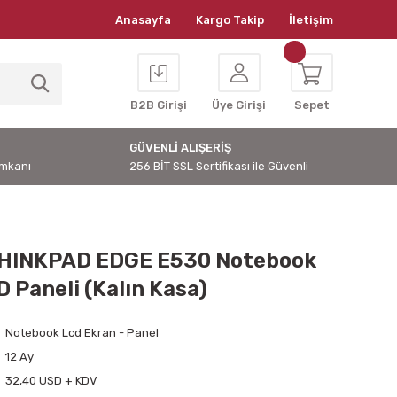
Anasayfa
Kargo Takip
İletişim
B2B Girişi
Üye Girişi
Sepet
GÜVENLİ ALIŞERİŞ
İmkanı
256 BİT SSL Sertifikası ile Güvenli
HINKPAD EDGE E530 Notebook
 Paneli (Kalın Kasa)
Notebook Lcd Ekran - Panel
12 Ay
32,40 USD + KDV