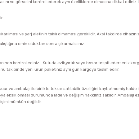
asını ve görselini kontrol ederek aynı özelliklerde olmasına dikkat edini
r.
arılması ve şarj aletinin takılı olmaması gereklidir. Aksi takdirde cihazını
alıştığına emin olduktan sonra çıkarmalısınız.
ında kontrol ediniz . Kutuda ezik,yırtık veya hasar tespit ederseniz ka
onu takibinde yeni ürün paketiniz aynı gün kargoya teslim edilir.
uar ve ambalajı ile birlikte tekrar satılabilir özelliğini kaybetmemiş halde
a eksik olması durumunda iade ve değişim hakkımız saklıdır. Ambalajı ezik
ğişimi mümkün değildir.
iğer konularda yetersiz gördüğünüz noktaları öneri formunu kullanarak tara
Bu ürüne ilk yorumu siz yapın!