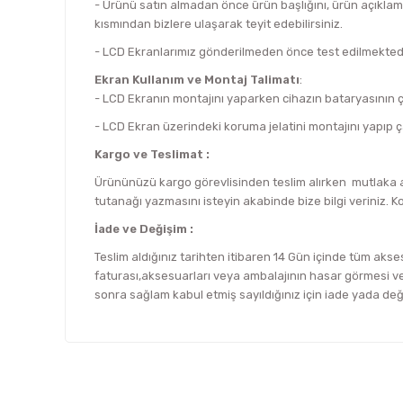
- Ürünü satın almadan önce ürün başlığını, ürün açıklam
kısmından bizlere ulaşarak teyit edebilirsiniz.
- LCD Ekranlarımız gönderilmeden önce test edilmektedi
Ekran Kullanım ve Montaj Talimatı
:
- LCD Ekranın montajını yaparken cihazın bataryasının çık
- LCD Ekran üzerindeki koruma jelatini montajını yapıp ç
Kargo ve Teslimat :
Ürününüzü kargo görevlisinden teslim alırken mutlaka an
tutanağı yazmasını isteyin akabinde bize bilgi veriniz. K
İade ve Değişim :
Teslim aldığınız tarihten itibaren 14 Gün içinde tüm akses
faturası,aksesuarları veya ambalajının hasar görmesi vey
sonra sağlam kabul etmiş sayıldığınız için iade yada de
Bu ürünün fiyat bilgisi, resim, ürün açıklamalarında ve d
Görüş ve önerileriniz için teşekkür ederiz.
Ürün resmi kalitesiz, bozuk veya görüntülenemiyor.