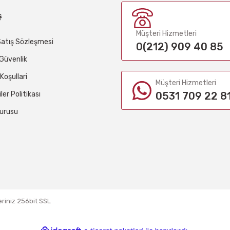
ş
Müşteri Hizmetleri
Satış Sözleşmesi
0(212) 909 40 85
e Güvenlik
 Koşullari
Müşteri Hizmetleri
iler Politikası
0531 709 22 8
urusu
eriniz 256bit SSL