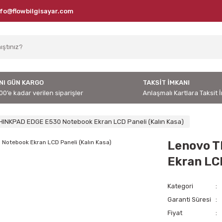
nfo@flowbilgisayar.com
NI GÜN KARGO
TAKSİT İMKANI
00’e kadar verilen siparişler
Anlaşmalı Kartlara Taksit 
HINKPAD EDGE E530 Notebook Ekran LCD Paneli (Kalın Kasa)
Lenovo T
Ekran LCD
Kategori
Garanti Süresi
Fiyat