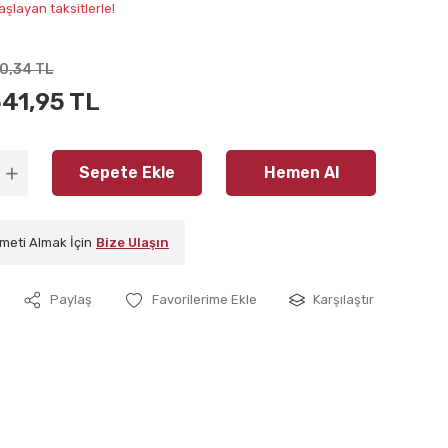
aşlayan taksitlerle!
50,34 TL
541,95 TL
Sepete Ekle
Hemen Al
meti Almak İçin
Bize Ulaşın
Paylaş
Karşılaştır