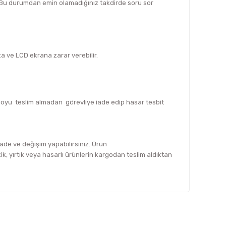
z. Bu durumdan emin olamadığınız takdirde soru sor
za ve LCD ekrana zarar verebilir.
rgoyu teslim almadan görevliye iade edip hasar tesbit
 iade ve değişim yapabilirsiniz. Ürün
, yırtık veya hasarlı ürünlerin kargodan teslim aldıktan
fımıza iletebilirsiniz.