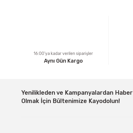
Ürün açıklamasında eksik bilgiler bulunuyor.
Ürün bilgilerinde hatalar bulunuyor.
Ürün fiyatı diğer sitelerden daha pahalı.
Bu ürüne benzer farklı alternatifler olmalı.
16:00’ya kadar verilen siparişler
Aynı Gün Kargo
Yenilikleden ve Kampanyalardan Habe
Olmak İçin Bültenimize Kayodolun!