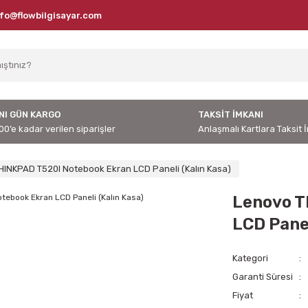
nfo@flowbilgisayar.com
NI GÜN KARGO
TAKSİT İMKANI
00’e kadar verilen siparişler
Anlaşmalı Kartlara Taksit 
HINKPAD T520I Notebook Ekran LCD Paneli (Kalın Kasa)
Lenovo T
LCD Panel
Kategori
Garanti Süresi
Fiyat