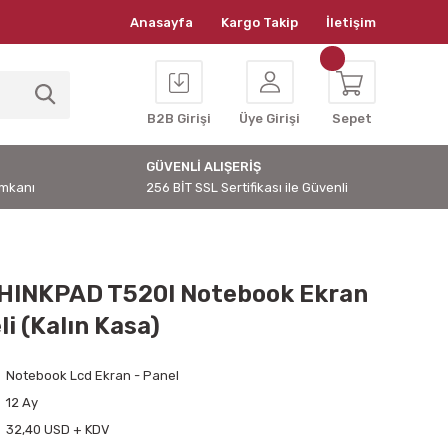
Anasayfa
Kargo Takip
İletişim
B2B Girişi
Üye Girişi
Sepet
GÜVENLİ ALIŞERİŞ
İmkanı
256 BİT SSL Sertifikası ile Güvenli
HINKPAD T520I Notebook Ekran
i (Kalın Kasa)
Notebook Lcd Ekran - Panel
12 Ay
32,40 USD + KDV