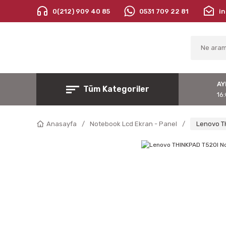
0(212) 909 40 85
0531 709 22 81
i
AY
Tüm Kategoriler
16:
Anasayfa
Notebook Lcd Ekran - Panel
Lenovo T