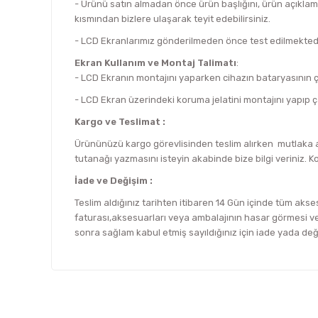
- Ürünü satın almadan önce ürün başlığını, ürün açıklam
kısmından bizlere ulaşarak teyit edebilirsiniz.
- LCD Ekranlarımız gönderilmeden önce test edilmektedi
Ekran Kullanım ve Montaj Talimatı
:
- LCD Ekranın montajını yaparken cihazın bataryasının çık
- LCD Ekran üzerindeki koruma jelatini montajını yapıp ç
Kargo ve Teslimat :
Ürününüzü kargo görevlisinden teslim alırken mutlaka an
tutanağı yazmasını isteyin akabinde bize bilgi veriniz. K
İade ve Değişim :
Teslim aldığınız tarihten itibaren 14 Gün içinde tüm akses
faturası,aksesuarları veya ambalajının hasar görmesi vey
sonra sağlam kabul etmiş sayıldığınız için iade yada de
Bu ürünün fiyat bilgisi, resim, ürün açıklamalarında ve d
Görüş ve önerileriniz için teşekkür ederiz.
Ürün resmi kalitesiz, bozuk veya görüntülenemiyor.