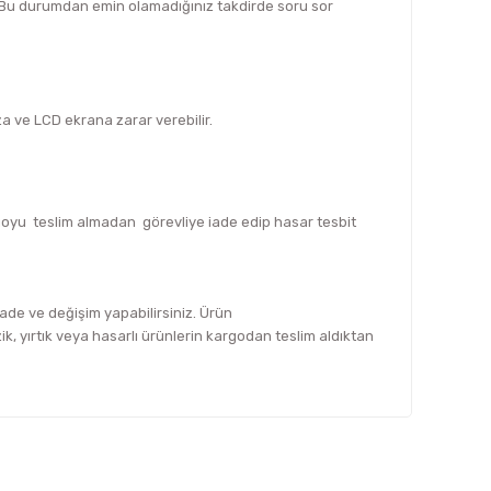
z. Bu durumdan emin olamadığınız takdirde soru sor
za ve LCD ekrana zarar verebilir.
rgoyu teslim almadan görevliye iade edip hasar tesbit
 iade ve değişim yapabilirsiniz. Ürün
, yırtık veya hasarlı ürünlerin kargodan teslim aldıktan
fımıza iletebilirsiniz.