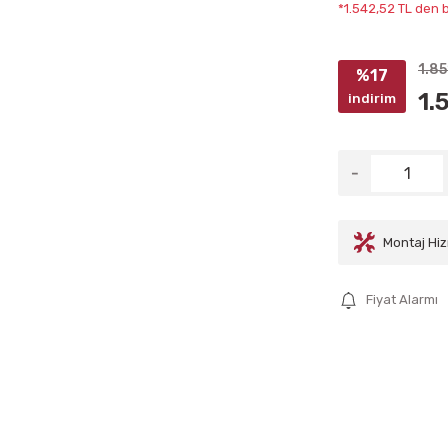
*1.542,52 TL den b
1.85
%17
1.
indirim
Montaj Hiz
Fiyat Alarmı