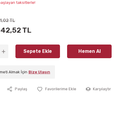
aşlayan taksitlerle!
1,02 TL
542,52 TL
Sepete Ekle
Hemen Al
meti Almak İçin
Bize Ulaşın
Paylaş
Karşılaştır