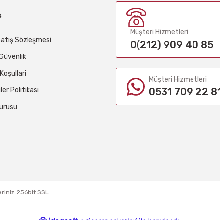
ş
Müşteri Hizmetleri
Satış Sözleşmesi
0(212) 909 40 85
e Güvenlik
 Koşullari
Müşteri Hizmetleri
iler Politikası
0531 709 22 8
urusu
eriniz 256bit SSL