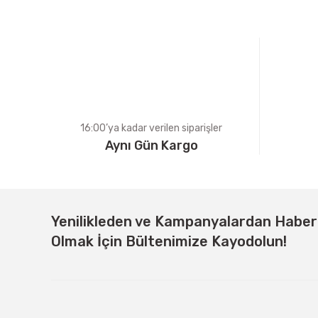
Ürün açıklamasında eksik bilgiler bulunuyor.
Ürün bilgilerinde hatalar bulunuyor.
Ürün fiyatı diğer sitelerden daha pahalı.
Bu ürüne benzer farklı alternatifler olmalı.
16:00’ya kadar verilen siparişler
Aynı Gün Kargo
Yenilikleden ve Kampanyalardan Habe
Olmak İçin Bültenimize Kayodolun!