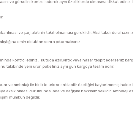
asını ve görselini kontrol ederek aynı özelliklerde olmasına dikkat edini
r.
arılması ve şarj aletinin takılı olmaması gereklidir. Aksi takdirde cihazını
alıştığına emin olduktan sonra çıkarmalısınız.
ında kontrol ediniz . Kutuda ezik,yırtık veya hasar tespit ederseniz ka
onu takibinde yeni ürün paketiniz aynı gün kargoya teslim edilir.
uar ve ambalajı ile birlikte tekrar satılabilir özelliğini kaybetmemiş halde
a eksik olması durumunda iade ve değişim hakkımız saklıdır. Ambalajı ezik
ğişimi mümkün değildir.
iğer konularda yetersiz gördüğünüz noktaları öneri formunu kullanarak tara
Bu ürüne ilk yorumu siz yapın!