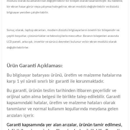
modülü olarak da adlandırılan değiştirilebilir bir bileşen olarak tasarlanmıştır. Bu nedenle,
bir ekran hasar görür veya çalışmaz hale gelirse, ekran modülü değiştirilebilir ve dizüstü
bilgisayar yeniden çalıştırılabilir.
Sonuç olarak, laptop ekranları, modern dizüstü bilgisayarların önemli bir bileşenidir ve
çeşitli boyutlar, çözünürlükler ve teknolojilerle mevcuttur. Ekranın bileşenleri arasında
LCD paneli, arka ışık, invertör ve sürücü devreleri bulunur ve bir ekran modülü olarak
değiştirilebilirler.
Ürün Garanti Açıklaması
:
Bu bilgisayar bataryası ürünü, üretim ve malzeme hatalarına
karşı 1 yıl süreli sınırlı bir garanti ile korunmaktadır.
Bu garanti, ürünün teslim tarihinden itibaren geçerlidir ve
orijinal satın alma belgesi ile birlikte talep edilebilir. Garanti
kapsamındaki hatalar, üretim ve malzeme hataları olarak
tanımlanır ve normal kullanım koşullarında meydana gelen
arızaları içerir.
Garanti kapsamında yer alan arızalar, ürünün tamir edilmesi,