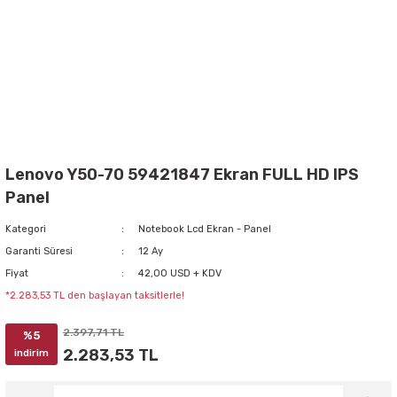
Lenovo Y50-70 59421847 Ekran FULL HD IPS
Panel
Kategori
Notebook Lcd Ekran - Panel
Garanti Süresi
12 Ay
Fiyat
42,00 USD + KDV
*2.283,53 TL den başlayan taksitlerle!
2.397,71 TL
%5
2.283,53 TL
indirim