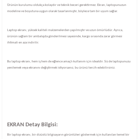
Ürünün kurulumu oldukça kolaydır ve teknik beceri gerektirmez. Ekran, laptopunuzun
modeline ve boyutuna uygun olarak tasarlanmıştır, böylece tam bir uyum sağlar.
Laptop ekranı, yüksek kaliteli malzemelerden yapılmıştır ve uzun ömürlüdür. Ayrıca,
ürünün sağlam bir ambalajda gönderilmesi sayesinde, kargo sırasında zarar görmesi
ihtimali en aza indirilir.
Bu laptop ekranı, hem iş hem de eğlence amaçlı kullanım için idealdir. Siz de laptopunuzu
yenilemek veya ekranını değiştirmek istiyorsanız, bu ürünü tercih edebilirsiniz.
EKRAN Detay Bilgisi:
Bir laptop ekranı, bir dizüstü bilgisayarın görüntüleri göstermek için kullanılan temel bir