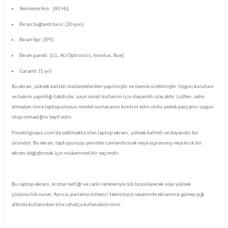
Yenileme Hızı : [60 Hz]
Ekran bağlantı türü: [30-pin]
Ekran tipi: [IPS]
Ekran paneli: [LG, AU Optronics, Innolux, Boe]
Garanti: (1 yıl)
Bu ekran, yüksek kaliteli malzemelerden yapılmıştır ve özenle üretilmiştir. Uygun kurulum
ve bakım yapıldığı takdirde, uzun süreli kullanım için dayanıklı olacaktır. Lütfen, satın
almadan önce laptopunuzun model numarasını kontrol edin ve bu yedek parçanın uygun
olup olmadığını teyit edin.
Flowbilgisaya.com'da satılmakta olan laptop ekranı, yüksek kaliteli ve dayanıklı bir
üründür. Bu ekran, laptopunuzu yeniden canlandırmak veya yıpranmış veya kırık bir
ekranı değiştirmek için mükemmel bir seçimdir.
Bu laptop ekranı, kristal netliği ve canlı renkleriyle sizi büyüleyecek olan yüksek
çözünürlük sunar. Ayrıca, parlama önleyici teknolojisi sayesinde ekranınızı güneş ışığı
altında kullanırken bile rahatça kullanabilirsiniz.