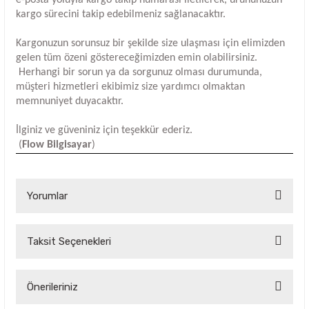
e-posta yoluyla kargo takip numarası iletilerek, ürününüzün
kargo sürecini takip edebilmeniz sağlanacaktır.
Kargonuzun sorunsuz bir şekilde size ulaşması için elimizden
gelen tüm özeni göstereceğimizden emin olabilirsiniz.
Herhangi bir sorun ya da sorgunuz olması durumunda,
müşteri hizmetleri ekibimiz size yardımcı olmaktan
memnuniyet duyacaktır.
İlginiz ve güveniniz için teşekkür ederiz.
(
Flow Bilgisayar
)
Yorumlar
Taksit Seçenekleri
Bu ürüne ilk yorumu siz yapın!
Yorum Yaz
Önerileriniz