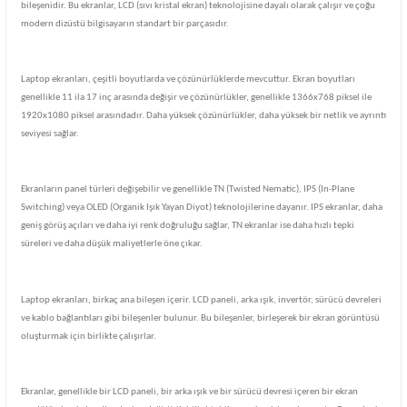
bileşenidir. Bu ekranlar, LCD (sıvı kristal ekran) teknolojisine dayalı olarak çalışır ve çoğu
modern dizüstü bilgisayarın standart bir parçasıdır.
Laptop ekranları, çeşitli boyutlarda ve çözünürlüklerde mevcuttur. Ekran boyutları
genellikle 11 ila 17 inç arasında değişir ve çözünürlükler, genellikle 1366x768 piksel ile
1920x1080 piksel arasındadır. Daha yüksek çözünürlükler, daha yüksek bir netlik ve ayrıntı
seviyesi sağlar.
Ekranların panel türleri değişebilir ve genellikle TN (Twisted Nematic), IPS (In-Plane
Switching) veya OLED (Organik Işık Yayan Diyot) teknolojilerine dayanır. IPS ekranlar, daha
geniş görüş açıları ve daha iyi renk doğruluğu sağlar, TN ekranlar ise daha hızlı tepki
süreleri ve daha düşük maliyetlerle öne çıkar.
Laptop ekranları, birkaç ana bileşen içerir. LCD paneli, arka ışık, invertör, sürücü devreleri
ve kablo bağlantıları gibi bileşenler bulunur. Bu bileşenler, birleşerek bir ekran görüntüsü
oluşturmak için birlikte çalışırlar.
Ekranlar, genellikle bir LCD paneli, bir arka ışık ve bir sürücü devresi içeren bir ekran