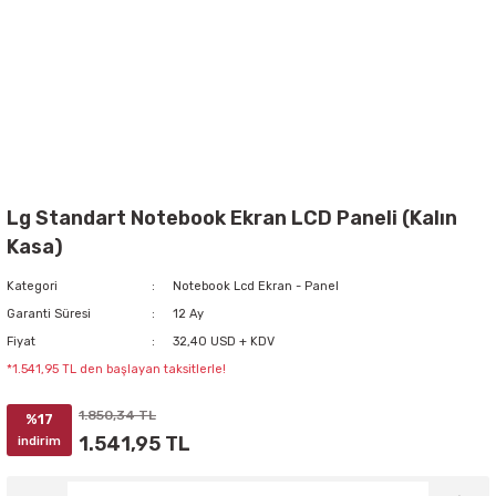
Lg Standart Notebook Ekran LCD Paneli (Kalın
Kasa)
Kategori
Notebook Lcd Ekran - Panel
Garanti Süresi
12 Ay
Fiyat
32,40 USD + KDV
*1.541,95 TL den başlayan taksitlerle!
1.850,34 TL
%17
1.541,95 TL
indirim