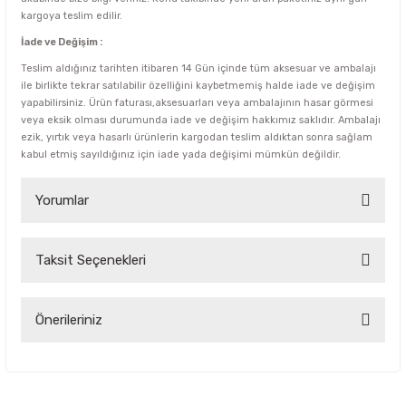
kargoya teslim edilir.
İade ve Değişim :
Teslim aldığınız tarihten itibaren 14 Gün içinde tüm aksesuar ve ambalajı
ile birlikte tekrar satılabilir özelliğini kaybetmemiş halde iade ve değişim
yapabilirsiniz. Ürün faturası,aksesuarları veya ambalajının hasar görmesi
veya eksik olması durumunda iade ve değişim hakkımız saklıdır. Ambalajı
ezik, yırtık veya hasarlı ürünlerin kargodan teslim aldıktan sonra sağlam
kabul etmiş sayıldığınız için iade yada değişimi mümkün değildir.
Yorumlar
Taksit Seçenekleri
Bu ürüne ilk yorumu siz yapın!
Yorum Yaz
Önerileriniz
Bu ürünün fiyat bilgisi, resim, ürün açıklamalarında ve diğer
konularda yetersiz gördüğünüz noktaları öneri formunu
kullanarak tarafımıza iletebilirsiniz.
Görüş ve önerileriniz için teşekkür ederiz.