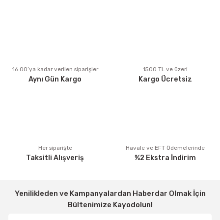
Ürün resmi kalitesiz, bozuk veya görüntülenemiyor.
Ürün açıklamasında eksik bilgiler bulunuyor.
Ürün bilgilerinde hatalar bulunuyor.
Ürün fiyatı diğer sitelerden daha pahalı.
16:00’ya kadar verilen siparişler
1500 TL ve üzeri
Aynı Gün Kargo
Kargo Ücretsiz
Bu ürüne benzer farklı alternatifler olmalı.
Gönder
Her siparişte
Havale ve EFT Ödemelerinde
Taksitli Alışveriş
%2 Ekstra İndirim
Yenilikleden ve Kampanyalardan Haberdar Olmak İçin
Bültenimize Kayodolun!