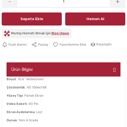
Sepete Ekle
Hemen Al
Montaj Hizmeti Almak İçin
Bize Ulaşın
Karşılaştır
Fiyat Alarmı
Paylaş
Ürün Bilgisi
Boyut
: 15.6’’ Widescreen
Çözünürlük
: HD 1366x768
Yüzey Tipi
: Parlak Ekran
Video Soketi
: 40 Pin
Ekran Aydınlatma
: Led
Durum
: Yeni A Grade