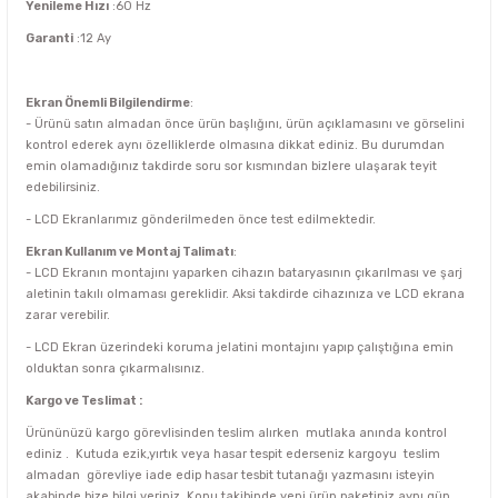
Yenileme Hızı
:60 Hz
Garanti
:12 Ay
Ekran Önemli Bilgilendirme
:
- Ürünü satın almadan önce ürün başlığını, ürün açıklamasını ve görselini
kontrol ederek aynı özelliklerde olmasına dikkat ediniz. Bu durumdan
emin olamadığınız takdirde soru sor kısmından bizlere ulaşarak teyit
edebilirsiniz.
- LCD Ekranlarımız gönderilmeden önce test edilmektedir.
Ekran Kullanım ve Montaj Talimatı
:
- LCD Ekranın montajını yaparken cihazın bataryasının çıkarılması ve şarj
aletinin takılı olmaması gereklidir. Aksi takdirde cihazınıza ve LCD ekrana
zarar verebilir.
- LCD Ekran üzerindeki koruma jelatini montajını yapıp çalıştığına emin
olduktan sonra çıkarmalısınız.
Kargo ve Teslimat :
Ürününüzü kargo görevlisinden teslim alırken mutlaka anında kontrol
ediniz . Kutuda ezik,yırtık veya hasar tespit ederseniz kargoyu teslim
almadan görevliye iade edip hasar tesbit tutanağı yazmasını isteyin
akabinde bize bilgi veriniz. Konu takibinde yeni ürün paketiniz aynı gün