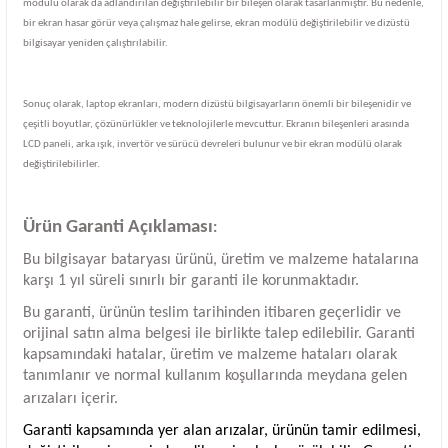
modülü olarak da adlandırılan değiştirilebilir bir bileşen olarak tasarlanmıştır. Bu nedenle,
bir ekran hasar görür veya çalışmaz hale gelirse, ekran modülü değiştirilebilir ve dizüstü
bilgisayar yeniden çalıştırılabilir.
Sonuç olarak, laptop ekranları, modern dizüstü bilgisayarların önemli bir bileşenidir ve
çeşitli boyutlar, çözünürlükler ve teknolojilerle mevcuttur. Ekranın bileşenleri arasında
LCD paneli, arka ışık, invertör ve sürücü devreleri bulunur ve bir ekran modülü olarak
değiştirilebilirler.
Ürün Garanti Açıklaması
:
Bu bilgisayar bataryası ürünü, üretim ve malzeme hatalarına
karşı 1 yıl süreli sınırlı bir garanti ile korunmaktadır.
Bu garanti, ürünün teslim tarihinden itibaren geçerlidir ve
orijinal satın alma belgesi ile birlikte talep edilebilir. Garanti
kapsamındaki hatalar, üretim ve malzeme hataları olarak
tanımlanır ve normal kullanım koşullarında meydana gelen
arızaları içerir.
Garanti kapsamında yer alan arızalar, ürünün tamir edilmesi,