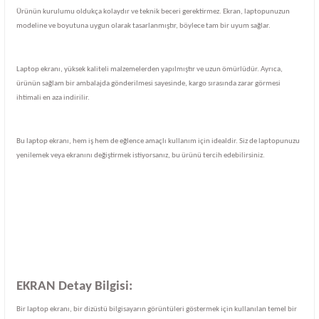
Ürünün kurulumu oldukça kolaydır ve teknik beceri gerektirmez. Ekran, laptopunuzun
modeline ve boyutuna uygun olarak tasarlanmıştır, böylece tam bir uyum sağlar.
Laptop ekranı, yüksek kaliteli malzemelerden yapılmıştır ve uzun ömürlüdür. Ayrıca,
ürünün sağlam bir ambalajda gönderilmesi sayesinde, kargo sırasında zarar görmesi
ihtimali en aza indirilir.
Bu laptop ekranı, hem iş hem de eğlence amaçlı kullanım için idealdir. Siz de laptopunuzu
yenilemek veya ekranını değiştirmek istiyorsanız, bu ürünü tercih edebilirsiniz.
EKRAN Detay Bilgisi:
Bir laptop ekranı, bir dizüstü bilgisayarın görüntüleri göstermek için kullanılan temel bir