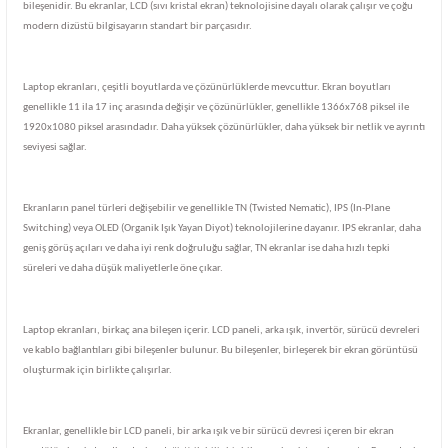
bileşenidir. Bu ekranlar, LCD (sıvı kristal ekran) teknolojisine dayalı olarak çalışır ve çoğu
modern dizüstü bilgisayarın standart bir parçasıdır.
Laptop ekranları, çeşitli boyutlarda ve çözünürlüklerde mevcuttur. Ekran boyutları
genellikle 11 ila 17 inç arasında değişir ve çözünürlükler, genellikle 1366x768 piksel ile
1920x1080 piksel arasındadır. Daha yüksek çözünürlükler, daha yüksek bir netlik ve ayrıntı
seviyesi sağlar.
Ekranların panel türleri değişebilir ve genellikle TN (Twisted Nematic), IPS (In-Plane
Switching) veya OLED (Organik Işık Yayan Diyot) teknolojilerine dayanır. IPS ekranlar, daha
geniş görüş açıları ve daha iyi renk doğruluğu sağlar, TN ekranlar ise daha hızlı tepki
süreleri ve daha düşük maliyetlerle öne çıkar.
Laptop ekranları, birkaç ana bileşen içerir. LCD paneli, arka ışık, invertör, sürücü devreleri
ve kablo bağlantıları gibi bileşenler bulunur. Bu bileşenler, birleşerek bir ekran görüntüsü
oluşturmak için birlikte çalışırlar.
Ekranlar, genellikle bir LCD paneli, bir arka ışık ve bir sürücü devresi içeren bir ekran