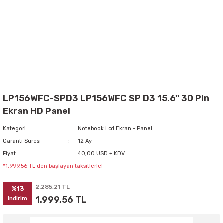
LP156WFC-SPD3 LP156WFC SP D3 15.6'' 30 Pin
Ekran HD Panel
Kategori
Notebook Lcd Ekran - Panel
Garanti Süresi
12 Ay
Fiyat
40,00 USD + KDV
*1.999,56 TL den başlayan taksitlerle!
2.285,21 TL
%13
1.999,56 TL
indirim