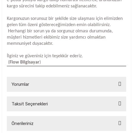
e-posta yoluyla kargo takip numarası iletilerek, ürününüzün
kargo sürecini takip edebilmeniz sağlanacaktır.
Kargonuzun sorunsuz bir şekilde size ulaşması için elimizden
gelen tüm özeni göstereceğimizden emin olabilirsiniz.
Herhangi bir sorun ya da sorgunuz olması durumunda,
müşteri hizmetleri ekibimiz size yardımcı olmaktan
memnuniyet duyacaktır.
İlginiz ve güveniniz için teşekkür ederiz.
(
Flow Bilgisayar
)
Yorumlar
Taksit Seçenekleri
Bu ürüne ilk yorumu siz yapın!
Yorum Yaz
Önerileriniz