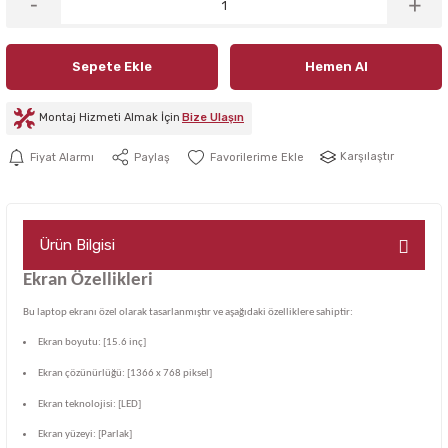
Sepete Ekle
Hemen Al
Montaj Hizmeti Almak İçin
Bize Ulaşın
Karşılaştır
Fiyat Alarmı
Paylaş
Ürün Bilgisi
Ekran Özellikleri
Bu laptop ekranı özel olarak tasarlanmıştır ve aşağıdaki özelliklere sahiptir:
Ekran boyutu: [15.6 inç]
Ekran çözünürlüğü: [1366 x 768 piksel]
Ekran teknolojisi: [LED]
Ekran yüzeyi: [Parlak]