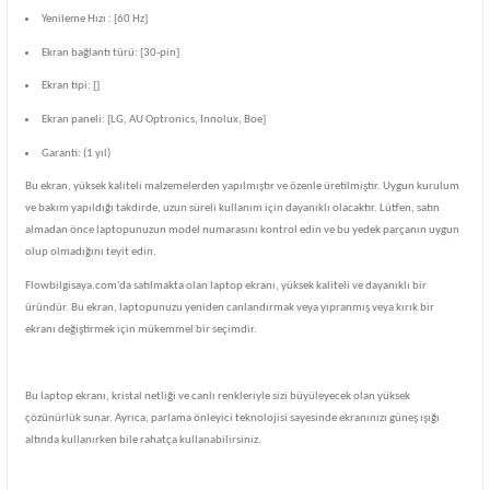
Yenileme Hızı : [60 Hz]
Ekran bağlantı türü: [30-pin]
Ekran tipi: []
Ekran paneli: [LG, AU Optronics, Innolux, Boe]
Garanti: (1 yıl)
Bu ekran, yüksek kaliteli malzemelerden yapılmıştır ve özenle üretilmiştir. Uygun kurulum
ve bakım yapıldığı takdirde, uzun süreli kullanım için dayanıklı olacaktır. Lütfen, satın
almadan önce laptopunuzun model numarasını kontrol edin ve bu yedek parçanın uygun
olup olmadığını teyit edin.
Flowbilgisaya.com'da satılmakta olan laptop ekranı, yüksek kaliteli ve dayanıklı bir
üründür. Bu ekran, laptopunuzu yeniden canlandırmak veya yıpranmış veya kırık bir
ekranı değiştirmek için mükemmel bir seçimdir.
Bu laptop ekranı, kristal netliği ve canlı renkleriyle sizi büyüleyecek olan yüksek
çözünürlük sunar. Ayrıca, parlama önleyici teknolojisi sayesinde ekranınızı güneş ışığı
altında kullanırken bile rahatça kullanabilirsiniz.