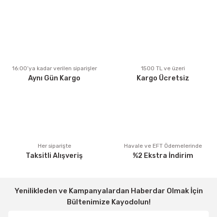
Ürün resmi kalitesiz, bozuk veya görüntülenemiyor.
Ürün açıklamasında eksik bilgiler bulunuyor.
Ürün bilgilerinde hatalar bulunuyor.
Ürün fiyatı diğer sitelerden daha pahalı.
16:00’ya kadar verilen siparişler
1500 TL ve üzeri
Aynı Gün Kargo
Kargo Ücretsiz
Bu ürüne benzer farklı alternatifler olmalı.
Gönder
Her siparişte
Havale ve EFT Ödemelerinde
Taksitli Alışveriş
%2 Ekstra İndirim
Yenilikleden ve Kampanyalardan Haberdar Olmak İçin
Bültenimize Kayodolun!