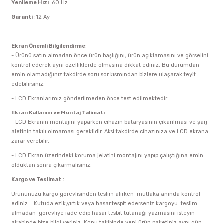
Yenileme Hızı
:60 Hz
Garanti
:12 Ay
Ekran Önemli Bilgilendirme
:
- Ürünü satın almadan önce ürün başlığını, ürün açıklamasını ve görselini
kontrol ederek aynı özelliklerde olmasına dikkat ediniz. Bu durumdan
emin olamadığınız takdirde soru sor kısmından bizlere ulaşarak teyit
edebilirsiniz.
- LCD Ekranlarımız gönderilmeden önce test edilmektedir.
Ekran Kullanım ve Montaj Talimatı
:
- LCD Ekranın montajını yaparken cihazın bataryasının çıkarılması ve şarj
aletinin takılı olmaması gereklidir. Aksi takdirde cihazınıza ve LCD ekrana
zarar verebilir.
- LCD Ekran üzerindeki koruma jelatini montajını yapıp çalıştığına emin
olduktan sonra çıkarmalısınız.
Kargo ve Teslimat :
Ürününüzü kargo görevlisinden teslim alırken mutlaka anında kontrol
ediniz . Kutuda ezik,yırtık veya hasar tespit ederseniz kargoyu teslim
almadan görevliye iade edip hasar tesbit tutanağı yazmasını isteyin
akabinde bize bilgi veriniz. Konu takibinde yeni ürün paketiniz aynı gün