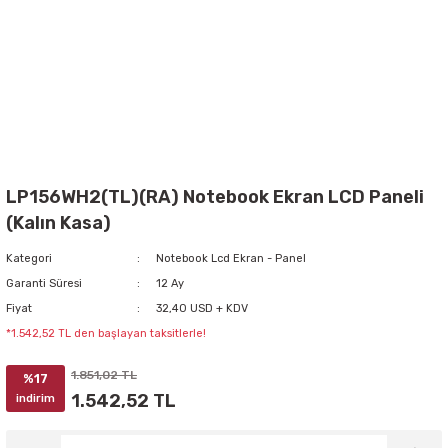
LP156WH2(TL)(RA) Notebook Ekran LCD Paneli
(Kalın Kasa)
Kategori
Notebook Lcd Ekran - Panel
Garanti Süresi
12 Ay
Fiyat
32,40 USD + KDV
*1.542,52 TL den başlayan taksitlerle!
1.851,02 TL
%17
1.542,52 TL
indirim