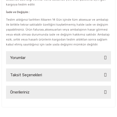
kargoya teslim edilir.
İade ve Değişim :
Teslim aldığınız tarihten itibaren 14 Gün içinde tüm aksesuar ve ambalajı
ile birlikte tekrar satılabilir özelliğini kaybetmemiş halde iade ve değişim
yapabilirsiniz. Ürün faturası,aksesuarları veya ambalajının hasar görmesi
veya eksik olması durumunda iade ve değişim hakkımız saklıdır. Ambalajı
ezik, yırtık veya hasarlı ürünlerin kargodan teslim aldıktan sonra sağlam
kabul etmiş sayıldığınız için iade yada değişimi mümkün değildir.
Yorumlar
Taksit Seçenekleri
Bu ürüne ilk yorumu siz yapın!
Yorum Yaz
Önerileriniz
Bu ürünün fiyat bilgisi, resim, ürün açıklamalarında ve diğer
konularda yetersiz gördüğünüz noktaları öneri formunu
kullanarak tarafımıza iletebilirsiniz.
Görüş ve önerileriniz için teşekkür ederiz.