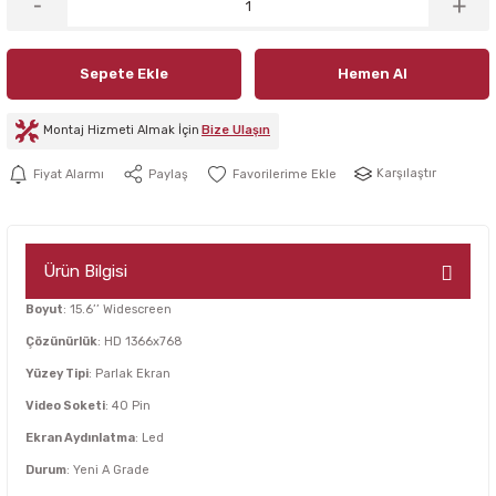
Sepete Ekle
Hemen Al
Montaj Hizmeti Almak İçin
Bize Ulaşın
Karşılaştır
Fiyat Alarmı
Paylaş
Ürün Bilgisi
Boyut
: 15.6’’ Widescreen
Çözünürlük
: HD 1366x768
Yüzey Tipi
: Parlak Ekran
Video Soketi
: 40 Pin
Ekran Aydınlatma
: Led
Durum
: Yeni A Grade