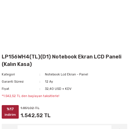
LP156WH4(TL)(D1) Notebook Ekran LCD Paneli
(Kalın Kasa)
Kategori
Notebook Lcd Ekran - Panel
Garanti Süresi
12 Ay
Fiyat
32,40 USD + KDV
*1.542,52 TL den başlayan taksitlerle!
1.851,02 TL
%17
1.542,52 TL
indirim