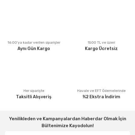
Ürün resmi kalitesiz, bozuk veya görüntülenemiyor.
Ürün açıklamasında eksik bilgiler bulunuyor.
Ürün bilgilerinde hatalar bulunuyor.
Ürün fiyatı diğer sitelerden daha pahalı.
16:00’ya kadar verilen siparişler
1500 TL ve üzeri
Aynı Gün Kargo
Kargo Ücretsiz
Bu ürüne benzer farklı alternatifler olmalı.
Gönder
Her siparişte
Havale ve EFT Ödemelerinde
Taksitli Alışveriş
%2 Ekstra İndirim
Yenilikleden ve Kampanyalardan Haberdar Olmak İçin
Bültenimize Kayodolun!