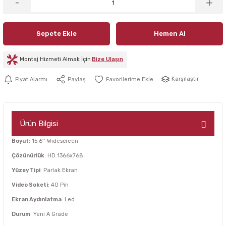
Sepete Ekle
Hemen Al
Montaj Hizmeti Almak İçin
Bize Ulaşın
Karşılaştır
Fiyat Alarmı
Paylaş
Ürün Bilgisi
Boyut
: 15.6’’ Widescreen
Çözünürlük
: HD 1366x768
Yüzey Tipi
: Parlak Ekran
Video Soketi
: 40 Pin
Ekran Aydınlatma
: Led
Durum
: Yeni A Grade