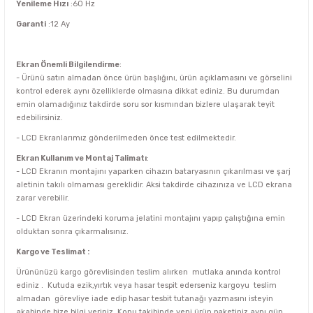
Yenileme Hızı
:60 Hz
Garanti
:12 Ay
Ekran Önemli Bilgilendirme
:
- Ürünü satın almadan önce ürün başlığını, ürün açıklamasını ve görselini
kontrol ederek aynı özelliklerde olmasına dikkat ediniz. Bu durumdan
emin olamadığınız takdirde soru sor kısmından bizlere ulaşarak teyit
edebilirsiniz.
- LCD Ekranlarımız gönderilmeden önce test edilmektedir.
Ekran Kullanım ve Montaj Talimatı
:
- LCD Ekranın montajını yaparken cihazın bataryasının çıkarılması ve şarj
aletinin takılı olmaması gereklidir. Aksi takdirde cihazınıza ve LCD ekrana
zarar verebilir.
- LCD Ekran üzerindeki koruma jelatini montajını yapıp çalıştığına emin
olduktan sonra çıkarmalısınız.
Kargo ve Teslimat :
Ürününüzü kargo görevlisinden teslim alırken mutlaka anında kontrol
ediniz . Kutuda ezik,yırtık veya hasar tespit ederseniz kargoyu teslim
almadan görevliye iade edip hasar tesbit tutanağı yazmasını isteyin
akabinde bize bilgi veriniz. Konu takibinde yeni ürün paketiniz aynı gün