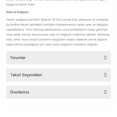
kargoya teslim edilir.
İade ve Değişim :
Teslim aldığınız tarihten itibaren 14 Gün içinde tüm aksesuar ve ambalajı
ile birlikte tekrar satılabilir özelliğini kaybetmemiş halde iade ve değişim
yapabilirsiniz. Ürün faturası,aksesuarları veya ambalajının hasar görmesi
veya eksik olması durumunda iade ve değişim hakkımız saklıdır. Ambalajı
ezik, yırtık veya hasarlı ürünlerin kargodan teslim aldıktan sonra sağlam
kabul etmiş sayıldığınız için iade yada değişimi mümkün değildir.
Yorumlar
Taksit Seçenekleri
Bu ürüne ilk yorumu siz yapın!
Yorum Yaz
Önerileriniz
Bu ürünün fiyat bilgisi, resim, ürün açıklamalarında ve diğer
konularda yetersiz gördüğünüz noktaları öneri formunu
kullanarak tarafımıza iletebilirsiniz.
Görüş ve önerileriniz için teşekkür ederiz.