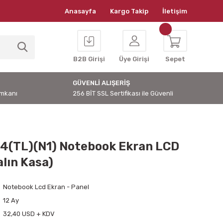
Anasayfa
Kargo Takip
İletişim
B2B Girişi
Üye Girişi
Sepet
GÜVENLİ ALIŞERİŞ
İmkanı
256 BİT SSL Sertifikası ile Güvenli
(TL)(N1) Notebook Ekran LCD
alın Kasa)
Notebook Lcd Ekran - Panel
12 Ay
32,40 USD + KDV