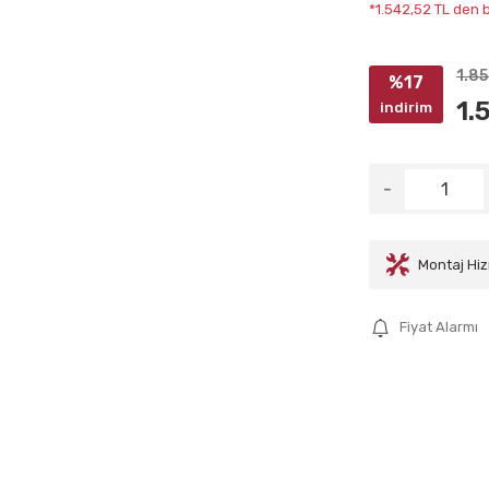
*1.542,52 TL den b
1.85
%17
1.
indirim
Montaj Hiz
Fiyat Alarmı