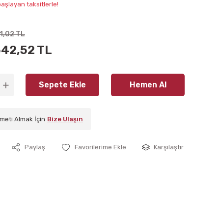
aşlayan taksitlerle!
1,02 TL
542,52 TL
Sepete Ekle
Hemen Al
meti Almak İçin
Bize Ulaşın
Paylaş
Karşılaştır