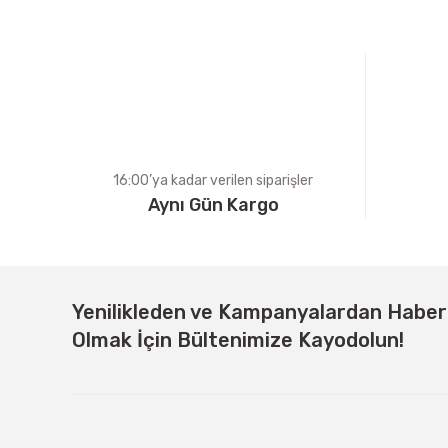
Ürün açıklamasında eksik bilgiler bulunuyor.
Ürün bilgilerinde hatalar bulunuyor.
Ürün fiyatı diğer sitelerden daha pahalı.
Bu ürüne benzer farklı alternatifler olmalı.
16:00’ya kadar verilen siparişler
Aynı Gün Kargo
Yenilikleden ve Kampanyalardan Habe
Olmak İçin Bültenimize Kayodolun!