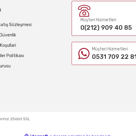
ş
Müşteri Hizmetleri
Satış Sözleşmesi
0(212) 909 40 85
e Güvenlik
 Koşullari
Müşteri Hizmetleri
iler Politikası
0531 709 22 8
urusu
eriniz 256bit SSL