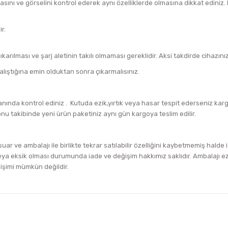
asını ve görselini kontrol ederek aynı özelliklerde olmasına dikkat edini
r.
arılması ve şarj aletinin takılı olmaması gereklidir. Aksi takdirde cihazını
alıştığına emin olduktan sonra çıkarmalısınız.
ında kontrol ediniz . Kutuda ezik,yırtık veya hasar tespit ederseniz ka
onu takibinde yeni ürün paketiniz aynı gün kargoya teslim edilir.
uar ve ambalajı ile birlikte tekrar satılabilir özelliğini kaybetmemiş halde
a eksik olması durumunda iade ve değişim hakkımız saklıdır. Ambalajı ezik
ğişimi mümkün değildir.
iğer konularda yetersiz gördüğünüz noktaları öneri formunu kullanarak tara
Bu ürüne ilk yorumu siz yapın!