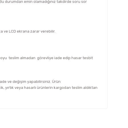
z. Bu durumdan emin olamadığınız takdirde soru sor
za ve LCD ekrana zarar verebilir.
rgoyu teslim almadan görevliye iade edip hasar tesbit
 iade ve değişim yapabilirsiniz. Ürün
, yırtık veya hasarlı ürünlerin kargodan teslim aldıktan
fımıza iletebilirsiniz.