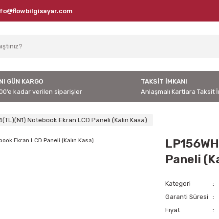
nfo@flowbilgisayar.com
NI GÜN KARGO
TAKSİT İMKANI
00’e kadar verilen siparişler
Anlaşmalı Kartlara Taksit 
TL)(N1) Notebook Ekran LCD Paneli (Kalın Kasa)
LP156WH4
Paneli (K
Kategori
Garanti Süresi
Fiyat