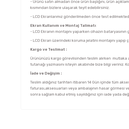
- Ürünü satın almadan önce ürün başlığını, ürün açıklam
kısmından bizlere ulaşarak teyit edebilirsiniz.
- LCD Ekranlarımız gönderilmeden önce test edilmektedi
Ekran Kullanım ve Montaj Talimatı
:
- LCD Ekranın montajını yaparken cihazın bataryasının çık
- LCD Ekran üzerindeki koruma jelatini montajını yapıp ç
Kargo ve Teslimat :
Ürününüzü kargo görevlisinden teslim alırken mutlaka an
tutanağı yazmasını isteyin akabinde bize bilgi veriniz. K
İade ve Değişim :
Teslim aldığınız tarihten itibaren 14 Gün içinde tüm akses
faturası,aksesuarları veya ambalajının hasar görmesi vey
sonra sağlam kabul etmiş sayıldığınız için iade yada de
Bu ürünün fiyat bilgisi, resim, ürün açıklamalarında ve d
Görüş ve önerileriniz için teşekkür ederiz.
Ürün resmi kalitesiz, bozuk veya görüntülenemiyor.