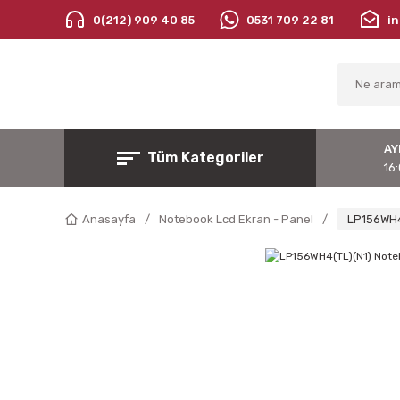
0(212) 909 40 85
0531 709 22 81
i
AY
Tüm Kategoriler
16:
Anasayfa
Notebook Lcd Ekran - Panel
LP156WH4(