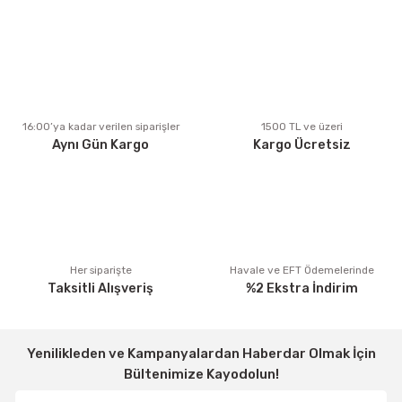
Ürün resmi kalitesiz, bozuk veya görüntülenemiyor.
Ürün açıklamasında eksik bilgiler bulunuyor.
Ürün bilgilerinde hatalar bulunuyor.
Ürün fiyatı diğer sitelerden daha pahalı.
16:00’ya kadar verilen siparişler
1500 TL ve üzeri
Aynı Gün Kargo
Kargo Ücretsiz
Bu ürüne benzer farklı alternatifler olmalı.
Gönder
Her siparişte
Havale ve EFT Ödemelerinde
Taksitli Alışveriş
%2 Ekstra İndirim
Yenilikleden ve Kampanyalardan Haberdar Olmak İçin
Bültenimize Kayodolun!