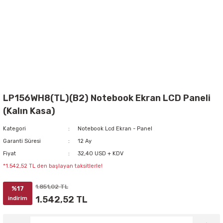
LP156WH8(TL)(B2) Notebook Ekran LCD Paneli
(Kalın Kasa)
Kategori
Notebook Lcd Ekran - Panel
Garanti Süresi
12 Ay
Fiyat
32,40 USD + KDV
*1.542,52 TL den başlayan taksitlerle!
1.851,02 TL
%17
1.542,52 TL
indirim