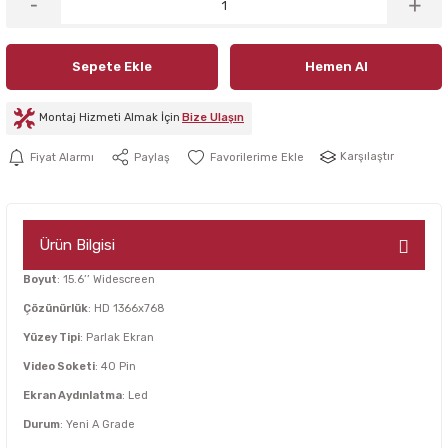
Sepete Ekle
Hemen Al
Montaj Hizmeti Almak İçin
Bize Ulaşın
Karşılaştır
Fiyat Alarmı
Paylaş
Ürün Bilgisi
Boyut
: 15.6’’ Widescreen
Çözünürlük
: HD 1366x768
Yüzey Tipi
: Parlak Ekran
Video Soketi
: 40 Pin
Ekran Aydınlatma
: Led
Durum
: Yeni A Grade