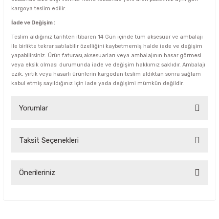
kargoya teslim edilir.
İade ve Değişim :
Teslim aldığınız tarihten itibaren 14 Gün içinde tüm aksesuar ve ambalajı
ile birlikte tekrar satılabilir özelliğini kaybetmemiş halde iade ve değişim
yapabilirsiniz. Ürün faturası,aksesuarları veya ambalajının hasar görmesi
veya eksik olması durumunda iade ve değişim hakkımız saklıdır. Ambalajı
ezik, yırtık veya hasarlı ürünlerin kargodan teslim aldıktan sonra sağlam
kabul etmiş sayıldığınız için iade yada değişimi mümkün değildir.
Yorumlar
Taksit Seçenekleri
Bu ürüne ilk yorumu siz yapın!
Yorum Yaz
Önerileriniz
Bu ürünün fiyat bilgisi, resim, ürün açıklamalarında ve diğer
konularda yetersiz gördüğünüz noktaları öneri formunu
kullanarak tarafımıza iletebilirsiniz.
Görüş ve önerileriniz için teşekkür ederiz.