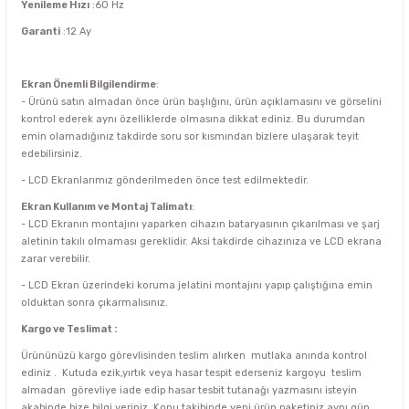
Yenileme Hızı
:60 Hz
Garanti
:12 Ay
Ekran Önemli Bilgilendirme
:
- Ürünü satın almadan önce ürün başlığını, ürün açıklamasını ve görselini
kontrol ederek aynı özelliklerde olmasına dikkat ediniz. Bu durumdan
emin olamadığınız takdirde soru sor kısmından bizlere ulaşarak teyit
edebilirsiniz.
- LCD Ekranlarımız gönderilmeden önce test edilmektedir.
Ekran Kullanım ve Montaj Talimatı
:
- LCD Ekranın montajını yaparken cihazın bataryasının çıkarılması ve şarj
aletinin takılı olmaması gereklidir. Aksi takdirde cihazınıza ve LCD ekrana
zarar verebilir.
- LCD Ekran üzerindeki koruma jelatini montajını yapıp çalıştığına emin
olduktan sonra çıkarmalısınız.
Kargo ve Teslimat :
Ürününüzü kargo görevlisinden teslim alırken mutlaka anında kontrol
ediniz . Kutuda ezik,yırtık veya hasar tespit ederseniz kargoyu teslim
almadan görevliye iade edip hasar tesbit tutanağı yazmasını isteyin
akabinde bize bilgi veriniz. Konu takibinde yeni ürün paketiniz aynı gün