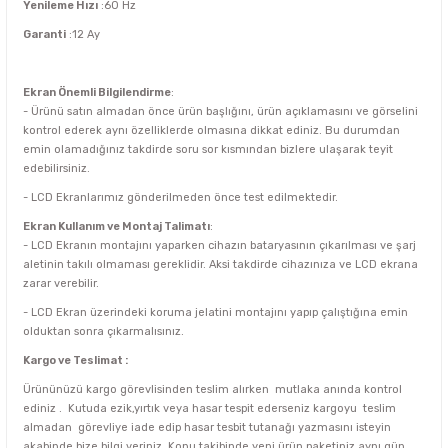
Yenileme Hızı
:60 Hz
Garanti
:12 Ay
Ekran Önemli Bilgilendirme
:
- Ürünü satın almadan önce ürün başlığını, ürün açıklamasını ve görselini
kontrol ederek aynı özelliklerde olmasına dikkat ediniz. Bu durumdan
emin olamadığınız takdirde soru sor kısmından bizlere ulaşarak teyit
edebilirsiniz.
- LCD Ekranlarımız gönderilmeden önce test edilmektedir.
Ekran Kullanım ve Montaj Talimatı
:
- LCD Ekranın montajını yaparken cihazın bataryasının çıkarılması ve şarj
aletinin takılı olmaması gereklidir. Aksi takdirde cihazınıza ve LCD ekrana
zarar verebilir.
- LCD Ekran üzerindeki koruma jelatini montajını yapıp çalıştığına emin
olduktan sonra çıkarmalısınız.
Kargo ve Teslimat :
Ürününüzü kargo görevlisinden teslim alırken mutlaka anında kontrol
ediniz . Kutuda ezik,yırtık veya hasar tespit ederseniz kargoyu teslim
almadan görevliye iade edip hasar tesbit tutanağı yazmasını isteyin
akabinde bize bilgi veriniz. Konu takibinde yeni ürün paketiniz aynı gün