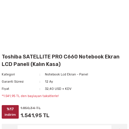
Toshiba SATELLITE PRO C660 Notebook Ekran
LCD Paneli (Kalın Kasa)
Kategori
Notebook Lcd Ekran - Panel
Garanti Süresi
12 Ay
Fiyat
32,40 USD + KDV
*1.541,95 TL den başlayan taksitlerle!
1.850,34 TL
%17
1.541,95 TL
indirim