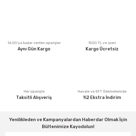
Ürün resmi kalitesiz, bozuk veya görüntülenemiyor.
Ürün açıklamasında eksik bilgiler bulunuyor.
Ürün bilgilerinde hatalar bulunuyor.
Ürün fiyatı diğer sitelerden daha pahalı.
16:00’ya kadar verilen siparişler
1500 TL ve üzeri
Aynı Gün Kargo
Kargo Ücretsiz
Bu ürüne benzer farklı alternatifler olmalı.
Gönder
Her siparişte
Havale ve EFT Ödemelerinde
Taksitli Alışveriş
%2 Ekstra İndirim
Yenilikleden ve Kampanyalardan Haberdar Olmak İçin
Bültenimize Kayodolun!