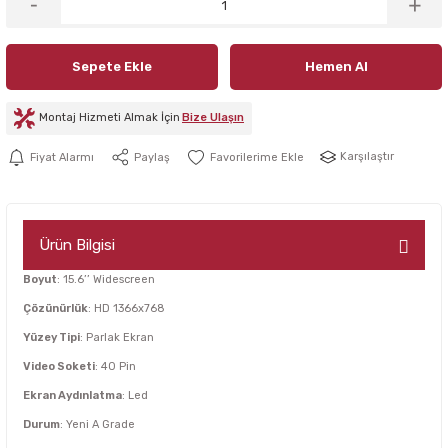
Sepete Ekle
Hemen Al
Montaj Hizmeti Almak İçin
Bize Ulaşın
Karşılaştır
Fiyat Alarmı
Paylaş
Ürün Bilgisi
Boyut
: 15.6’’ Widescreen
Çözünürlük
: HD 1366x768
Yüzey Tipi
: Parlak Ekran
Video Soketi
: 40 Pin
Ekran Aydınlatma
: Led
Durum
: Yeni A Grade