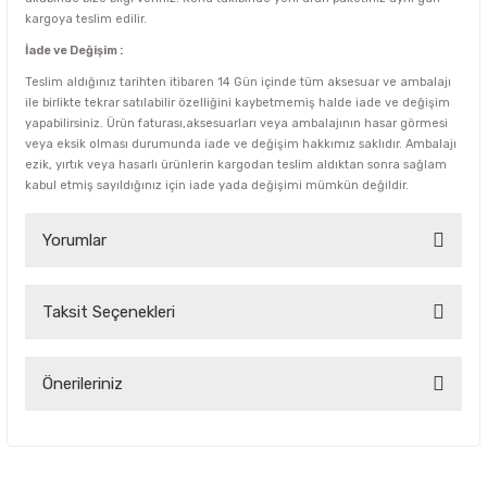
kargoya teslim edilir.
İade ve Değişim :
Teslim aldığınız tarihten itibaren 14 Gün içinde tüm aksesuar ve ambalajı
ile birlikte tekrar satılabilir özelliğini kaybetmemiş halde iade ve değişim
yapabilirsiniz. Ürün faturası,aksesuarları veya ambalajının hasar görmesi
veya eksik olması durumunda iade ve değişim hakkımız saklıdır. Ambalajı
ezik, yırtık veya hasarlı ürünlerin kargodan teslim aldıktan sonra sağlam
kabul etmiş sayıldığınız için iade yada değişimi mümkün değildir.
Yorumlar
Taksit Seçenekleri
Bu ürüne ilk yorumu siz yapın!
Yorum Yaz
Önerileriniz
Bu ürünün fiyat bilgisi, resim, ürün açıklamalarında ve diğer
konularda yetersiz gördüğünüz noktaları öneri formunu
kullanarak tarafımıza iletebilirsiniz.
Görüş ve önerileriniz için teşekkür ederiz.